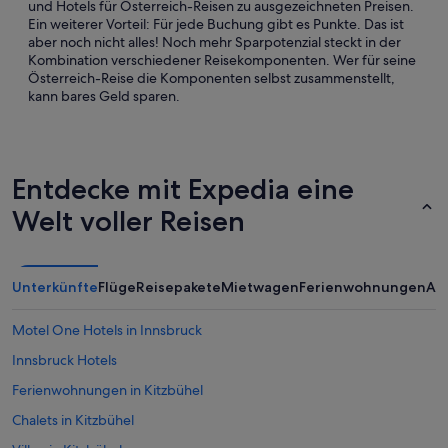
und Hotels für Österreich-Reisen zu ausgezeichneten Preisen.
Ein weiterer Vorteil: Für jede Buchung gibt es Punkte. Das ist
aber noch nicht alles! Noch mehr Sparpotenzial steckt in der
Kombination verschiedener Reisekomponenten. Wer für seine
Österreich-Reise die Komponenten selbst zusammenstellt,
kann bares Geld sparen.
Entdecke mit Expedia eine
Welt voller Reisen
Unterkünfte
Flüge
Reisepakete
Mietwagen
Ferienwohnungen
An
Motel One Hotels in Innsbruck
Innsbruck Hotels
Ferienwohnungen in Kitzbühel
Chalets in Kitzbühel