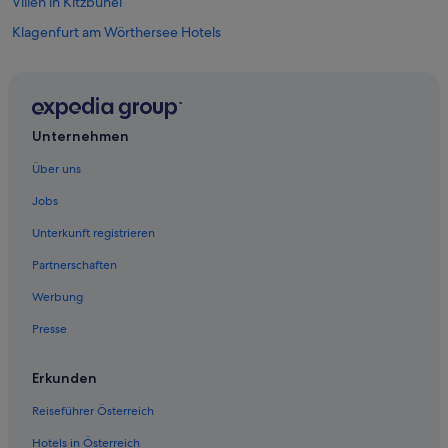
Villen in Kitzbühel
Klagenfurt am Wörthersee Hotels
Linz Hotels
Obertauern Hotels
Salzburg Hotels
Unternehmen
Ferienwohnungen in Wien
Über uns
Hotels mit Frühstück in Wien
Jobs
Wien Hotels
Unterkunft registrieren
Partnerschaften
Werbung
Presse
Erkunden
Reiseführer Österreich
Hotels in Österreich