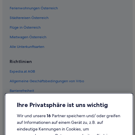
Ferienwohnungen Österreich
Städtereisen Österreich
Flüge in Österreich
Mietwagen Österreich
Alle Unterkunftsarten
Richtlinien
Expedia.at AGB
Allgemeine Geschäftsbedingungen von Vrbo
Barrierefreiheit
Einreisebestimmungen
Ihre Privatsphäre ist uns wichtig
Datenschutzerklärung
Wir und unsere
16
Partner speichern und/ oder greifen
Cookie-Erklärung
auf Informationen auf einem Gerät zu, z.B. auf
eindeutige Kennungen in Cookies, um
Rechtliche Hinweise/Kontakt