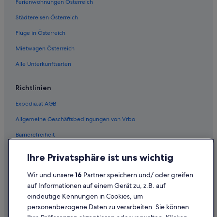
Ferienwohnungen Österreich
Städtereisen Österreich
Flüge in Österreich
Mietwagen Österreich
Alle Unterkunftsarten
Richtlinien
Expedia.at AGB
Allgemeine Geschäftsbedingungen von Vrbo
Barrierefreiheit
Einreisebestimmungen
Ihre Privatsphäre ist uns wichtig
Datenschutzerklärung
Wir und unsere
16
Partner speichern und/ oder greifen
Cookie-Erklärung
auf Informationen auf einem Gerät zu, z.B. auf
eindeutige Kennungen in Cookies, um
Rechtliche Hinweise/Kontakt
personenbezogene Daten zu verarbeiten. Sie können
Inhaltsrichtlinien und Melden von Inhalten