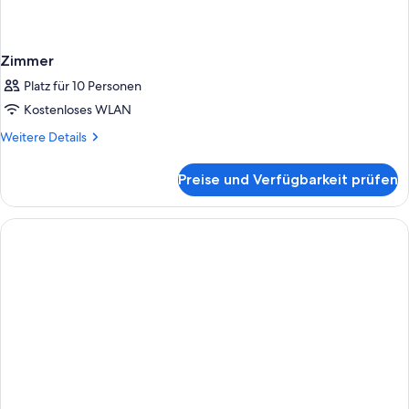
Zimmer
Platz für 10 Personen
Kostenloses WLAN
Weitere
Weitere Details
Details
für
Preise und Verfügbarkeit prüfen
Zimmer