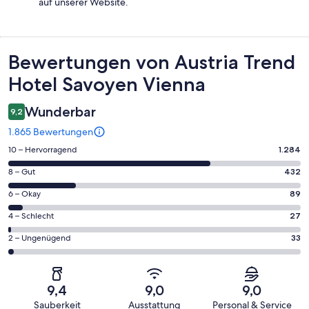
auf unserer Website.
Bewertungen
Bewertungen von Austria Trend
Hotel Savoyen Vienna
Wunderbar
9,2
1.865 Bewertungen
1284
10 – Hervorragend
1.284
von
432
8 – Gut
432
insgesamt
von
1865
89
6 – Okay
89
insgesamt
Gästebewertungen
von
1865
27
4 – Schlecht
27
haben
insgesamt
Gästebewertungen
von
eine
1865
33
2 – Ungenügend
33
haben
insgesamt
Bewertung
Gästebewertungen
von
eine
1865
von
haben
insgesamt
Bewertung
Gästebewertungen
10
eine
1865
von
haben
9,4
9,0
9,0
-
Bewertung
Gästebewertungen
8
eine
Sauberkeit
Ausstattung
Personal & Service