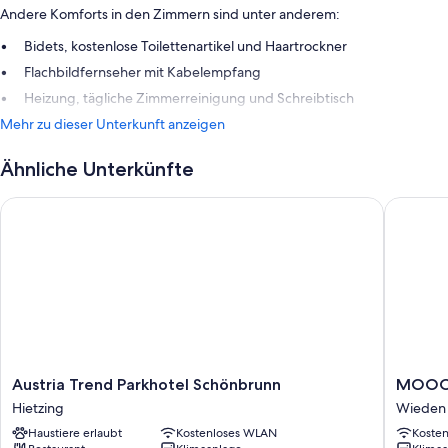
Andere Komforts in den Zimmern sind unter anderem:
Bidets, kostenlose Toilettenartikel und Haartrockner
Flachbildfernseher mit Kabelempfang
Heizung, tägliche Zimmerreinigung und Schreibtisch
Mehr zu dieser Unterkunft anzeigen
Ähnliche Unterkünfte
Austria Trend Parkhotel Schönbrunn
MOOON
Austria
MOOO
Austria Trend Parkhotel Schönbrunn
MOOO
Trend
Wieden
Hietzing
Wieden
Parkhotel
Haustiere erlaubt
Kostenloses WLAN
Koste
Schönbrunn