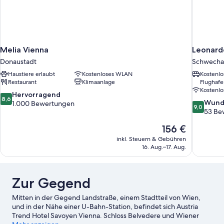
Melia Vienna
Leonardo
Donaustadt
Schwecha
Haustiere erlaubt
Kostenloses WLAN
Kostenlo
Restaurant
Klimaanlage
Flughafe
Kostenl
8.6
Hervorragend
8,6
9.0
Wund
von
1.000 Bewertungen
9,0
von
53 Be
10,
10,
Hervorragend,
Der
156 €
Wunderba
1.000
Preis
53
Bewertungen
inkl. Steuern & Gebühren
beträgt
Bewertun
16. Aug.–17. Aug.
156 €
Zur Gegend
Mitten in der Gegend Landstraße, einem Stadtteil von Wien,
und in der Nähe einer U-Bahn-Station, befindet sich Austria
Trend Hotel Savoyen Vienna. Schloss Belvedere und Wiener