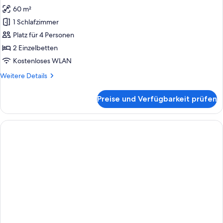
Fotos
60 m²
für
1 Schlafzimmer
Sondersuite
anzeigen
Platz für 4 Personen
2 Einzelbetten
Kostenloses WLAN
Weitere
Weitere Details
Details
für
Preise und Verfügbarkeit prüfen
Sondersuite