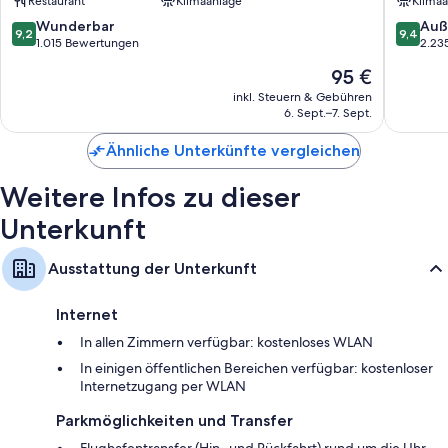
Restaurant
Klimaanlage
Klimaa
Hietzing
9.2
9.4
Wunderbar
Auß
9,2
9,4
von
von
1.015 Bewertungen
2.23
10,
10,
Der
95 €
Wunderbar,
Außerge
Preis
1.015
2.235
inkl. Steuern & Gebühren
beträgt
6. Sept.–7. Sept.
Bewertungen
Bewert
95 €
Ähnliche Unterkünfte vergleichen
Weitere Infos zu dieser
Unterkunft
Ausstattung der Unterkunft
Internet
In allen Zimmern verfügbar: kostenloses WLAN
In einigen öffentlichen Bereichen verfügbar: kostenloser
Internetzugang per WLAN
Parkmöglichkeiten und Transfer
Flughafentransfer (Hin- und Rückfahrt) rund um die Uhr