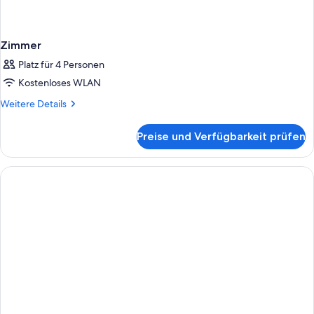
Zimmer
Platz für 4 Personen
Kostenloses WLAN
Weitere
Weitere Details
Details
für
Preise und Verfügbarkeit prüfen
Zimmer