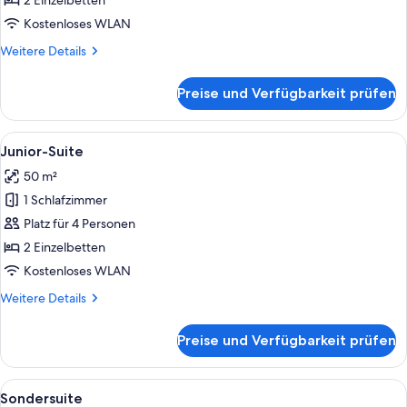
2 Einzelbetten
Kostenloses WLAN
Weitere
Weitere Details
Details
für
Preise und Verfügbarkeit prüfen
Premium-
Zimmer
Alle
Ein Hotelzimmer mit einem Bett, Nacht
23
Junior-Suite
Fotos
50 m²
für
1 Schlafzimmer
Junior-
Suite
Platz für 4 Personen
anzeigen
2 Einzelbetten
Kostenloses WLAN
Weitere
Weitere Details
Details
für
Preise und Verfügbarkeit prüfen
Junior-
Suite
Alle
Ein Hotelzimmer mit Balkon, einer Cou
16
Sondersuite