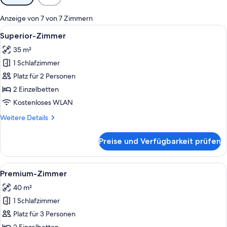
Filter
für
Anzeige von 7 von 7 Zimmern
Zimmer
Alle
Ein Hotelzimmer mit einem Bett, eine
13
Superior-Zimmer
Fotos
35 m²
für
1 Schlafzimmer
Superior-
Zimmer
Platz für 2 Personen
anzeigen
2 Einzelbetten
Kostenloses WLAN
Weitere
Weitere Details
Details
für
Preise und Verfügbarkeit prüfen
Superior-
Zimmer
Alle
Ein Hotelzimmer mit einer Couch, ei
9
Premium-Zimmer
Fotos
40 m²
für
1 Schlafzimmer
Premium-
Zimmer
Platz für 3 Personen
anzeigen