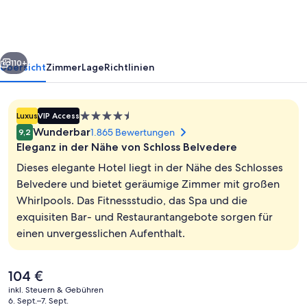
Savoyen
Vienna
rück
Weiter
110+
Übersicht
Zimmer
Lage
Richtlinien
4.5-
Luxus
VIP Access
Sterne-
Wunderbar
1.865 Bewertungen
9,2
Unterkunft
Eleganz in der Nähe von Schloss Belvedere
Dieses elegante Hotel liegt in der Nähe des Schlosses
Belvedere und bietet geräumige Zimmer mit großen
Whirlpools. Das Fitnessstudio, das Spa und die
Außenbereich
exquisiten Bar- und Restaurantangebote sorgen für
einen unvergesslichen Aufenthalt.
Der
104 €
aktuelle
inkl. Steuern & Gebühren
Preis
6. Sept.–7. Sept.