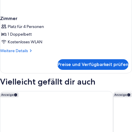
Zimmer
Platz für 4 Personen
1 Doppelbett
Kostenloses WLAN
Weitere
Weitere Details
Details
für
Preise und Verfügbarkeit prüfen
Zimmer
Vielleicht gefällt dir auch
Melia Vienna
Leonardo
Anzeige
Anzeige