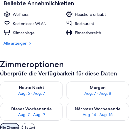
beträgt
Beliebte Annehmlichkeiten
104 €.
Wellness
Haustiere erlaubt
Kostenloses WLAN
Restaurant
Klimaanlage
Fitnessbereich
Alle anzeigen
Zimmeroptionen
Überprüfe die Verfügbarkeit für diese Daten
Überprüfe die Verfügbarkeit für heute Nacht, Aug. 6 - Aug. 7.
Überprüfe die Verfügbarkeit f
Heute Nacht
Morgen
Aug. 6 - Aug. 7
Aug. 7 - Aug. 8
Überprüfe die Verfügbarkeit für dieses Wochenende, Aug. 7 - 
Überprüfe die Verfügbarkeit f
Dieses Wochenende
Nächstes Wochenende
Aug. 7 - Aug. 9
Aug. 14 - Aug. 16
Verfügbare
Alle Zimmer
2 Betten