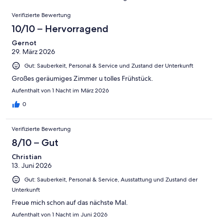
Hervorragend
von
haben
-
Bewertung
Bewertungen
6
eine
Gut
Verifizierte Bewertung
von
-
Bewertung
4
10/10 – Hervorragend
Okay
von
-
2
Gernot
Schlecht
29. März 2026
-
Ungenügend
Gut: Sauberkeit, Personal & Service und Zustand der Unterkunft
Großes geräumiges Zimmer u tolles Frühstück.
Aufenthalt von 1 Nacht im März 2026
0
Verifizierte Bewertung
8/10 – Gut
Christian
13. Juni 2026
Gut: Sauberkeit, Personal & Service, Ausstattung und Zustand der
Unterkunft
Freue mich schon auf das nächste Mal.
Aufenthalt von 1 Nacht im Juni 2026