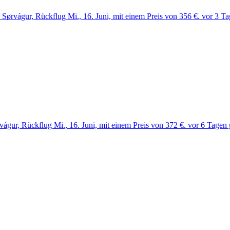
Sørvágur, Rückflug Mi., 16. Juni, mit einem Preis von 356 €. vor 3 T
vágur, Rückflug Mi., 16. Juni, mit einem Preis von 372 €. vor 6 Tagen