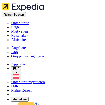
Reisen buchen
Unterkünfte
Flüge
Mietwagen
Reisepakete
Aktivitäten
Angebote
App
Gruppen & Tagungen
App öffnen
EUR
•
Unterkunft registrieren
Hilfe
Meine Reisen
Anmelden