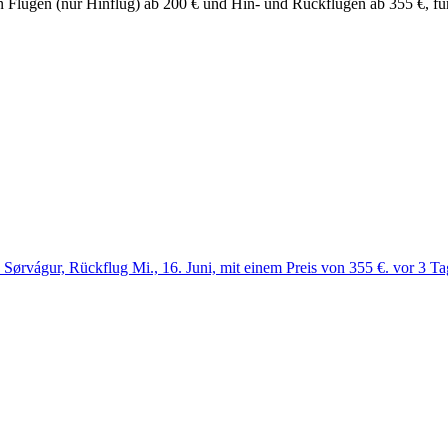
chen Flügen (nur Hinflug) ab 200 € und Hin- und Rückflügen ab 355 €, 
Sørvágur, Rückflug Mi., 16. Juni, mit einem Preis von 355 €. vor 3 T