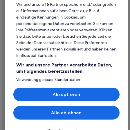
Wir und unsere
16
Partner speichern und/ oder greifen
Flüge zum China
Cookie-Erklärung
auf Informationen auf einem Gerät zu, z.B. auf
Flüge zum Deutschland
eindeutige Kennungen in Cookies, um
Rechtliche Hinweise/Kontakt
personenbezogene Daten zu verarbeiten. Sie können
Flüge zum Frankreich
Inhaltsrichtlinien und Melden von Inhalten
Ihre Präferenzen akzeptieren oder verwalten. Klicken
Flüge zum Griechenland
Sie dazu bitte unten oder besuchen Sie jederzeit die
Hilfe
Flüge zum Indien
Seite der Datenschutzrichtlinie. Diese Präferenzen
werden unseren Partnern signalisiert und haben keinen
Flüge zum Indonesien
Hilfe
Einfluss auf Surfdaten.
Flüge zum Japan
Buchung ändern oder stornieren
Wir und unsere Partner verarbeiten Daten,
Flüge zum Kanada
Rückerstattungsprozess und Zeitrahmen
um Folgendes bereitzustellen:
Flüge zum Kolumbien
Buchen Sie einen Flug mit einer Gutschrift bei der Fluggesellschaft
Verwendung genauer Standortdaten.
Endgeräteeigenschaften zur Identifikation aktiv abfragen.
Flüge zum Mexiko
Internationale Reisedokumente
Speichern von oder Zugriff auf Informationen auf einem
Flüge zum Norwegen
Akzeptieren
Endgerät. Personalisierte Werbung und Inhalte, Messung
von Werbeleistung und der Performance von Inhalten,
Flüge zum Philippinen
Zielgruppenforschung sowie Entwicklung und
Verbesserung von Angeboten.
Flüge zum Russland
Alle ablehnen
© 2026 Expedia, Inc., ein Unternehmen der Expedia Group. Alle Rechte
Liste der Partner (Lieferanten)
vorbehalten. Expedia und das Expedia-Logo sind Handelsmarken oder
Flüge zum Spanien
eingetragene Handelsmarken von Expedia, Inc.
Flüge zum Südkorea