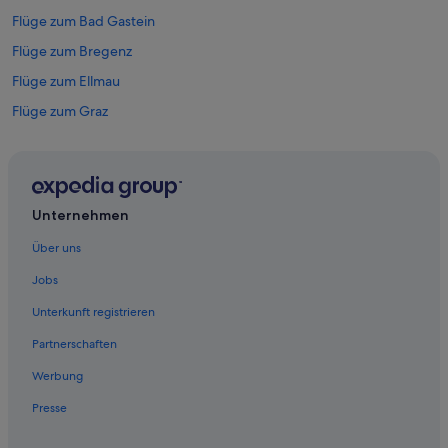
Flüge zum Bad Gastein
Flüge zum Bregenz
Flüge zum Ellmau
Flüge zum Graz
Flüge zum Hallstatt
Flüge zum Innsbruck
Flüge zum Ischgl
Unternehmen
Flüge zum Kaprun
Über uns
Flüge zum Kitzbühel
Jobs
Flüge zum Linz
Unterkunft registrieren
Flüge zum Mayrhofen
Partnerschaften
Flüge zum Saalbach-Hinterglemm
Werbung
Flüge zum Salzburg
Presse
Flüge zum Sankt Anton am Arlberg
Flüge zum Schladming