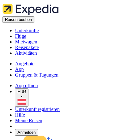
Reisen buchen
Unterkünfte
Flüge
Mietwagen
Reisepakete
Aktivitäten
Angebote
App
Gruppen & Tagungen
App öffnen
EUR
•
Unterkunft registrieren
Hilfe
Meine Reisen
Anmelden