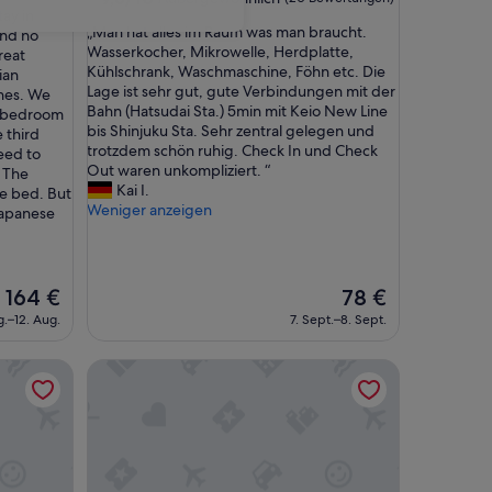
tay in
von
„
„Man hat alles im Raum was man braucht.
and no
10,
M
Wasserkocher, Mikrowelle, Herdplatte,
great
Außergewöhnlich,
a
Kühlschrank, Waschmaschine, Föhn etc. Die
lian
(20
n
Lage ist sehr gut, gute Verbindungen mit der
ines. We
Bewertungen)
h
Bahn (Hatsudai Sta.) 5min mit Keio New Line
wo bedroom
a
bis Shinjuku Sta. Sehr zentral gelegen und
 third
t
trotzdem schön ruhig. Check In und Check
need to
a
Out waren unkompliziert. “
. The
l
Kai I.
he bed. But
l
Weniger anzeigen
Japanese
e
s
i
m
Der
Der
164 €
78 €
R
Preis
Preis
g.–12. Aug.
7. Sept.–8. Sept.
a
beträgt
beträgt
u
164 €
78 €
m
illi Tas Shinjuku
w
a
s
m
a
n