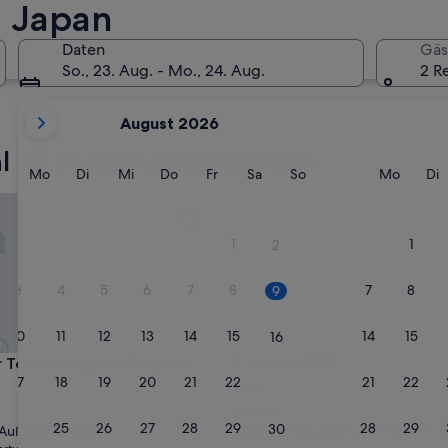
 Japan
Daten
Gäs
So., 23. Aug. - Mo., 24. Aug.
2 R
Derzeit
August 2026
werden
Kyoto
Fukuoka
die
l an Ferienunterkünften
Monate
Montag
Dienstag
Mittwoch
Donnerstag
Freitag
Samstag
Sonntag
Monta
D
Mo
Di
Mi
Do
Fr
Sa
So
Mo
Di
August
rrace Higashi Shinjuku
M/W HOTEL
2026
und
1
1
2
September
2026
3
4
5
6
7
8
7
8
9
angezeigt.
10
11
12
13
14
15
14
15
16
rrace Higashi Shinjuku
M/W HOTEL
r Terrace Higashi Shinjuku
3. M/W HOTEL
17
18
19
20
21
22
21
22
23
2.0-
Sterne-
Shinjuku
24
25
26
27
28
29
28
29
ft
Unterkunft
30
9.2
9,2/10
Außergewöhnlich
Wunderbar
(81 Bewertun
von