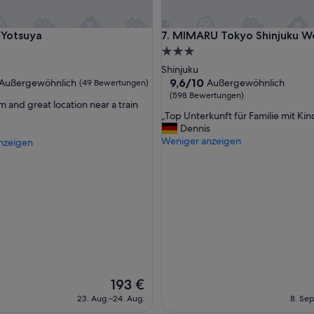
a
c
otsuya
MIMARU Tokyo Shinjuku West
u Yotsuya
7. MIMARU Tokyo Shinjuku W
e
t
3.0-
o
Sterne-
Shinjuku
s
ft
Unterkunft
9.6
9,6/10
Außergewöhnlich
Außergewöhnlich
(49 Bewertungen)
t
von
(598 Bewertungen)
a
m and great location near a train
10,
y
„
„Top Unterkunft für Familie mit Kin
wöhnlich,
Außergewöhnlich,
i
T
Dennis
(598
n
o
Weniger anzeigen
nzeigen
ngen)
Bewertungen)
T
p
o
U
k
n
y
t
o
e
.
r
I
k
t
u
’
n
s
f
s
t
Der
193 €
e
f
Preis
23. Aug.–24. Aug.
8. Sep
l
ü
beträgt
f