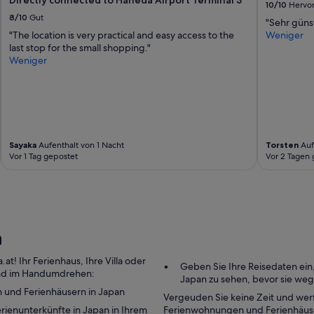
n
10/10
Hervo
a
8/10
Gut
"Sehr güns
g
"The location is very practical and easy access to the
Weniger
r
last stop for the small shopping."
e
Weniger
a
t
l
o
c
a
t
Sayaka
Aufenthalt von 1 Nacht
Torsten
Auf
i
Vor 1 Tag gepostet
Vor 2 Tagen 
o
n
(
n
e
x
n
t
d
! Ihr Ferienhaus, Ihre Villa oder
Geben Sie Ihre Reisedaten ei
o
 und im Handumdrehen:
Japan zu sehen, bevor sie weg
o
 und Ferienhäusern in Japan
r
Vergeuden Sie keine Zeit und werf
t
rienunterkünfte in Japan in Ihrem
Ferienwohnungen und Ferienhäuse