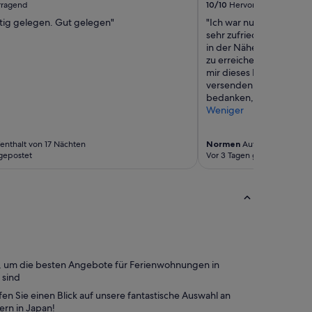
t
rragend
10/10
Hervorragend
c
tig gelegen. Gut gelegen"
"Ich war nun zum dritten
.
sehr zufrieden. Die Zimm
D
in der Nähe von mehrere
i
zu erreichen. Das Persona
e
mir dieses Mal ein wicht
L
versenden. Ich möchte 
a
bedanken, die dies mögl
g
Weniger
e
i
s
enthalt von 17 Nächten
Normen
Aufenthalt von 4 
t
gepostet
Vor 3 Tagen gepostet
s
e
h
r
g
u
t
,
g
n, um die besten Angebote für Ferienwohnungen in
u
 sind
t
en Sie einen Blick auf unsere fantastische Auswahl an
e
rn in Japan!