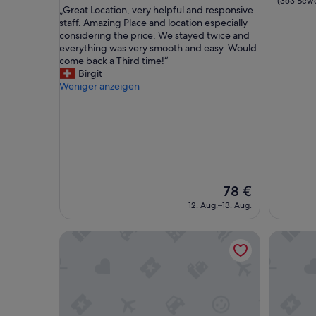
(353 Bew
„
„Great Location, very helpful and responsive
10,
10,
G
staff. Amazing Place and location especially
Außergewöhnlich,
Außerge
r
considering the price. We stayed twice and
(14
(353
e
everything was very smooth and easy. Would
Bewertungen)
Bewertu
a
come back a Third time!“
t
Birgit
L
Weniger anzeigen
o
c
a
t
i
o
n
,
Der
78 €
v
Preis
12. Aug.–13. Aug.
e
beträgt
r
78 €
Citadines Shinjuku Tokyo
illi Enu Y
y
h
e
l
p
f
u