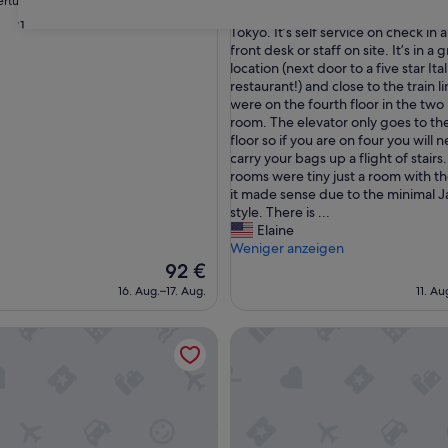
ertungen)
„
„This is a more traditional place to s
10,
31
T
Tokyo. It’s self service on check in 
wöhnlich,
Wunderbar,
h
front desk or staff on site. It’s in a 
(81
i
location (next door to a five star Ita
ngen)
Bewertungen)
s
restaurant!) and close to the train l
i
were on the fourth floor in the t
s
room. The elevator only goes to the
a
floor so if you are on four you will 
m
carry your bags up a flight of stairs
o
rooms were tiny just a room with t
r
it made sense due to the minimal 
e
style. There is ...
t
Elaine
r
Weniger anzeigen
a
Der
92 €
d
Preis
16. Aug.–17. Aug.
11. Au
i
beträgt
t
92 €
otsuya
MIMARU Tokyo Shinjuku West
i
o
n
a
l
p
l