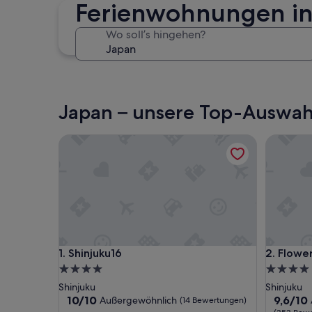
Ferienwohnungen in
Wo soll’s hingehen?
Tokio
Japan – unsere Top-Auswah
Shinjuku16
Flower Te
Shinjuku16
Flower Te
1. Shinjuku16
2. Flowe
4.0-
4.0-
Sterne-
Sterne-
Shinjuku
Shinjuku
Unterkunft
Unterkun
10.0
9.6
10/10
9,6/10
Außergewöhnlich
(14 Bewertungen)
von
von