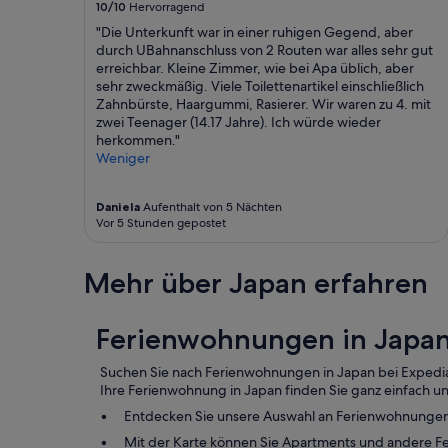
e
10/10
Hervorragend
e
s
l
"Die Unterkunft war in einer ruhigen Gegend, aber
t
c
durch UBahnanschluss von 2 Routen war alles sehr gut
a
o
erreichbar. Kleine Zimmer, wie bei Apa üblich, aber
y
m
sehr zweckmäßig. Viele Toilettenartikel einschließlich
e
i
Zahnbürste, Haargummi, Rasierer. Wir waren zu 4. mit
d
n
zwei Teenager (14.17 Jahre). Ich würde wieder
t
g
herkommen."
w
,
Weniger
i
a
c
n
e
d
Daniela
Aufenthalt von 5 Nächten
a
Vor 5 Stunden gepostet
a
n
l
d
w
e
Mehr über Japan erfahren
a
v
y
e
s
r
Ferienwohnungen in Japa
w
y
i
t
l
Suchen Sie nach Ferienwohnungen in Japan bei Expedia.at
h
l
Ihre Ferienwohnung in Japan finden Sie ganz einfach
i
i
Entdecken Sie unsere Auswahl an Ferienwohnungen
n
n
g
g
Mit der Karte können Sie Apartments und andere Fe