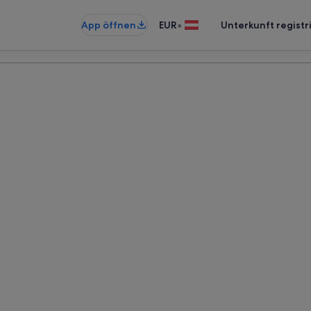
•
App öffnen
EUR
Unterkunft registr