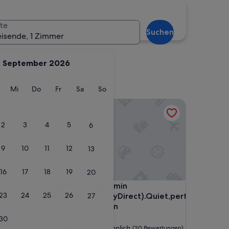
te
Suchen
eisende, 1 Zimmer
September 2026
Sapporo
g
ienstag
Mittwoch
Donnerstag
Freitag
Samstag
Sonntag
Mi
Do
Fr
Sa
So
15min Shinjuku/5min Hatsudai(OperaCityDirect).Qui
2
3
4
5
6
9
10
11
12
13
16
17
18
19
20
15min Shinjuku/5min Hatsudai(OperaCityDirect).Qui
4. 15min Shinjuku/5min
23
24
25
26
27
Hatsudai(OperaCityDirect).Quiet,perfect
place/Early check-in
Shinjuku
30
gen)
9.6
9,6/10
Außergewöhnlich
(20 Bewertungen)