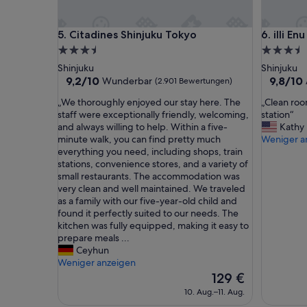
l
a
Citadines Shinjuku Tokyo
illi Enu Y
5. Citadines Shinjuku Tokyo
6. illi En
n
d
3.5-
3.5-
r
Sterne-
Sterne-
Shinjuku
Shinjuku
e
Unterkunft
Unterkun
9.2
9.8
9,2/10
9,8/10
Wunderbar
(2.901 Bewertungen)
s
von
von
p
„
„
„We thoroughly enjoyed our stay here. The
„Clean roo
10,
10,
o
W
C
staff were exceptionally friendly, welcoming,
station“
Wunderbar,
Außerge
n
e
l
and always willing to help. Within a five-
Kathy
(2.901
(49
s
t
e
minute walk, you can find pretty much
Weniger a
Bewertungen)
Bewertu
i
h
a
everything you need, including shops, train
v
o
n
stations, convenience stores, and a variety of
e
r
r
small restaurants. The accommodation was
s
o
o
very clean and well maintained. We traveled
t
u
o
as a family with our five-year-old child and
a
g
m
found it perfectly suited to our needs. The
f
h
a
kitchen was fully equipped, making it easy to
f
l
n
prepare meals ...
.
y
d
Ceyhun
A
e
g
Weniger anzeigen
m
n
r
Der
129 €
a
j
e
Preis
10. Aug.–11. Aug.
z
o
a
beträgt
i