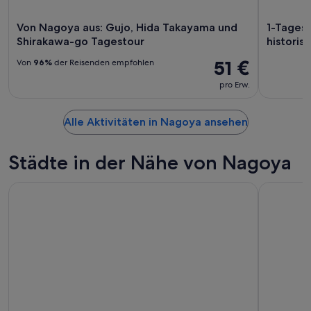
Von Nagoya aus: Gujo, Hida Takayama und
1-Tages
Shirakawa-go Tagestour
histori
51 €
Von
96%
der Reisenden empfohlen
pro Erw.
Alle Aktivitäten in Nagoya ansehen
Städte in der Nähe von Nagoya