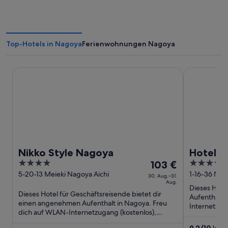
Top-Hotels in Nagoya
Ferienwohnungen Nagoya
Nikko Style Nagoya
Hotel JAL C
Nikko Style Nagoya
Hotel J
4
Der
3.5
103 €
out
Preis
out
5-20-13 Meieki Nagoya Aichi
1-16-36 Nis
30. Aug.–31.
Aug.
Aichi
of
beträgt
of
Dieses Hote
Dieses Hotel für Geschäftsreisende bietet dir
5
103 €
5
Aufenthalt 
einen angenehmen Aufenthalt in Nagoya. Freu
pro
Internetzug
dich auf WLAN-Internetzugang (kostenlos),
Gebühr) und
Nacht
Frühstück (gegen Gebühr) ...
vom
9,2
/
10
Wund