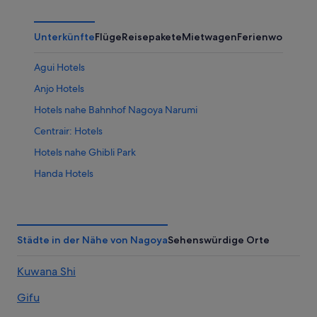
Unterkünfte
Flüge
Reisepakete
Mietwagen
Ferienwohnung
Agui Hotels
Anjo Hotels
Hotels nahe Bahnhof Nagoya Narumi
Centrair: Hotels
Hotels nahe Ghibli Park
Handa Hotels
Hotels nahe Chubu Centrair Intl.
Ichinomiya Hotels
Inuyama Hotels
Städte in der Nähe von Nagoya
Sehenswürdige Orte
Kanayama: Hotels
Kuwana Shi
Kiyosu Hotels
Gifu
Kusai: Hotels