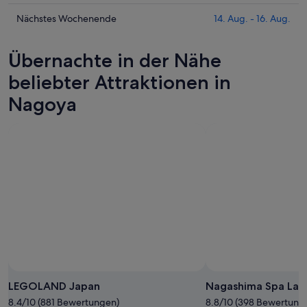
für
die
Nagoya
Preise
Prüfe
Nächstes Wochenende
14. Aug. - 16. Aug.
heute
für
die
Nacht,
Nagoya
Preise
Übernachte in der Nähe
9.
morgen
für
Aug.
Nacht,
Nagoya
beliebter Attraktionen in
-
10.
am
Nagoya
10.
Aug.
nächsten
Aug.
-
Wochenende,
11.
14.
Aug.
Aug.
-
16.
Aug.
LEGOLAND Japan
Nagashima Spa Lan
8.4/10 (881 Bewertungen)
8.8/10 (398 Bewertung