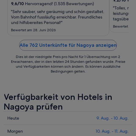
9,6
/
10
Hervorragend! (1.535 Bewertungen)
30.
"Tolles, mo
"Sehr sauber, sehr geräumig und schön gestaltet.
Aug.
leistungsst
Vom Bahnhof fussläufig erreichbar. Freundliches
bis
tagsüber al
und hilfsbereites Personal!"
Raumklima s
zum
Bewertet am 7
komfortable
Bewertet am 28. Juni 2026
31.
hochwertige
Aug.
ausgezeichn
Alle 762 Unterkünfte für Nagoya anzeigen
und ..."
Dies ist der niedrigste Preis pro Nacht für 1 Übernachtung von 2
Erwachsenen, der in den letzten 24 Stunden gefunden wurde. Preise
und Verfügbarkeiten können sich ändern. Es können zusätzliche
Bedingungen gelten.
Verfügbarkeit von Hotels in
Nagoya prüfen
Prüfe
Heute
9. Aug. - 10. Aug.
die
Preise
Prüfe
Morgen
10. Aug. - 11. Aug.