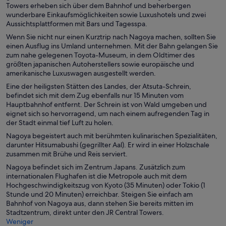
Towers erheben sich über dem Bahnhof und beherbergen
wunderbare Einkaufsmöglichkeiten sowie Luxushotels und zwei
Aussichtsplattformen mit Bars und Tagesspa.
Wenn Sie nicht nur einen Kurztrip nach Nagoya machen, sollten Sie
einen Ausflug ins Umland unternehmen. Mit der Bahn gelangen Sie
zum nahe gelegenen Toyota-Museum, in dem Oldtimer des
größten japanischen Autoherstellers sowie europäische und
amerikanische Luxuswagen ausgestellt werden.
Eine der heiligsten Stätten des Landes, der Atsuta-Schrein,
befindet sich mit dem Zug ebenfalls nur 15 Minuten vom
Hauptbahnhof entfernt. Der Schrein ist von Wald umgeben und
eignet sich so hervorragend, um nach einem aufregenden Tag in
der Stadt einmal tief Luft zu holen.
Nagoya begeistert auch mit berühmten kulinarischen Spezialitäten,
darunter Hitsumabushi (gegrillter Aal). Er wird in einer Holzschale
zusammen mit Brühe und Reis serviert.
Nagoya befindet sich im Zentrum Japans. Zusätzlich zum
internationalen Flughafen ist die Metropole auch mit dem
Hochgeschwindigkeitszug von Kyoto (35 Minuten) oder Tokio (1
Stunde und 20 Minuten) erreichbar. Steigen Sie einfach am
Bahnhof von Nagoya aus, dann stehen Sie bereits mitten im
Stadtzentrum, direkt unter den JR Central Towers.
Weniger