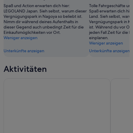
Spaß und Action erwarten dich hier:
Tolle Fahrgeschäfte u
LEGOLAND Japan. Sieh selbst, warum dieser
Spaß erwarten dich hie
Vergnügungspark in Nagoya so beliebt ist.
Land. Sieh selbst, waru
Nimm dir während deines Aufenthalts in
Vergnügungspark in Kuw
dieser Gegend auch unbedingt Zeit für die
ist. Während du vor Ort 
Einkaufsmöglichkeiten vor Ort.
jeden Fall Zeit für die 
Weniger anzeigen
einplanen.
Weniger anzeigen
Unterkünfte anzeigen
Unterkünfte anzeigen
Aktivitäten
Von Nagoya aus: Gujo, Hida Takayama und Shirakawa-go Ta
1-Tages-T