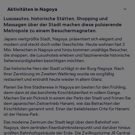
Aktivitäten in Nagoya
Luxusautos, historische Stätten, Shopping und
Massagen über der Stadt machen diese pulsierende
Metropole zu einem Besuchermagneten.
Japans viertgrößte Stadt, Nagoya, präsentiert sich elegant und
modern und steckt doch voller Geschichte. Heute wohnen fast 3
Mio. Menschen in Nagoya und hinzu kommen unzählige Besucher,
die shoppen, die Luxushotels erleben und faszinierende historische
Sehenswürdigkeiten besichtigen möchten.
Das historische Herz der Stadt schlägt in der Burg Nagoya. Nach
ihrer Zerstörung im Zweiten Weltkrieg wurde sie sorgfältig
restauriert und erstrahlt heute wieder in altem Glanz.
Planen Sie Ihre Städtereise in Nagoya am besten für den Frühling,
denn dann ist das berühmte Kirschblütenfest in vollem Gange.
Machen Sie ein Picknick in einem der Parks der Stadt und frönen Sie
dem japanischen Zeitvertreib Hanami, wie das Betrachten der
Kirschblüten genannt wird. Einer der beliebtesten Orte für Hanami
ist der Heiwa-Park.
Das moderne Zentrum der Stadt liegt über dem Bahnhof von
Nagoya, dem zentralen Eisenbahnknotenpunkt und darüber hinaus
größten Bahnhofsgebäude der Erde. Die Zwillingstürme JR Central