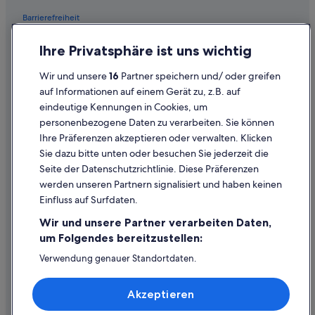
Barrierefreiheit
Einreisebestimmungen
Ihre Privatsphäre ist uns wichtig
Datenschutzerklärung
Wir und unsere
16
Partner speichern und/ oder greifen
Cookie-Erklärung
auf Informationen auf einem Gerät zu, z.B. auf
eindeutige Kennungen in Cookies, um
Rechtliche Hinweise/Kontakt
personenbezogene Daten zu verarbeiten. Sie können
Inhaltsrichtlinien und Melden von Inhalten
Ihre Präferenzen akzeptieren oder verwalten. Klicken
Sie dazu bitte unten oder besuchen Sie jederzeit die
Hilfe
Seite der Datenschutzrichtlinie. Diese Präferenzen
werden unseren Partnern signalisiert und haben keinen
Hilfe
Einfluss auf Surfdaten.
Buchung ändern oder stornieren
Wir und unsere Partner verarbeiten Daten,
Rückerstattungsprozess und Zeitrahmen
um Folgendes bereitzustellen:
Buchen Sie einen Flug mit einer Gutschrift bei der Fluggesellschaft
Verwendung genauer Standortdaten.
Endgeräteeigenschaften zur Identifikation aktiv abfragen.
Internationale Reisedokumente
Speichern von oder Zugriff auf Informationen auf einem
Akzeptieren
Endgerät. Personalisierte Werbung und Inhalte, Messung
von Werbeleistung und der Performance von Inhalten,