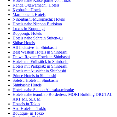
Hotels nahe Kaiserpalast von Tokio
Kanda Ogawamachi: Hotels
Kyobashi: Hotels
Marunouchi: Hotels
Nihonbashi-Muromachi: Hotels
Hotels nahe Nippon Budōkan
Luxus in Roppongi
Roppongi: Hotels
Hotels nahe Schrein Suiten-gū
Shiba: Hotels
All-Inclusive- in Shinbashi
Best Western Hotels in Shinbashi
Daiwa Roynet Hotels in Shinbashi
Hotels mit Frühstück in Shinbashi
Hotels mit Parkplatz in Shinbashi
Hotels mit Aussicht in Shinbashi
Prince Hotels in Shinbashi
Sotetsu Hotels in Shinbashi
Shinbashi: Hotels
Hotels nahe Station Akasaka-mitsuke
Hotels nahe teamLab Borderless: MORI Building DIGITAL
ART MUSEUM
Hostels in Tokio
Apa Hotels in Tokio
Boutique- in Tokio