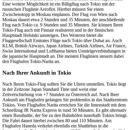
Eine weitere Möglichkeit ist ein Billigflug nach Tokio mit der
russischen Fluglinie Aeroflot. Hierbei müssen Sie einen
Zwischenstopp in Moskau einplanen. Der Flug von Wien nach
Moskau dauert etwa 2 Stunden und 35 Minuten, der anschließende
Flug nach Tokio ca. 9 Stunden und 35 Minuten. Sie können Ihren
Tokio-Flug auch mit Finnair realisieren und in der finnischen
Hauptstadt Helsinki umsteigen. Des Weiteren bietet die
Fluggesellschaft Emirates Flüge nach Tokio über Dubai an. Auch
KLM, British Airways, Japan Airlines, Turkish Airlines, Air France,
Swiss International und Lufthansa bieten Umsteigeverbindungen in
die japanische Hauptstadt an. Die meisten Fluglinien steuern dabei
den Flughafen Tokio-Narita an.
Nach Ihrer Ankunft in Tokio
Nach Ihrem Tokio-Flug sollten Sie die Uhren umstellen. Tokio liegt
in der Zeitzone Japan Standard Time und weist eine
Zeitverschiebung von +7 Stunden zu Österreich auf. Nach Ihrer
Ankunft am Flughafen gelangen Sie problemlos in das Stadtzentrum
Tokios. Vom Flughafen Narita erreichen Sie die Innenstadt mit dem
Schnellzug JR Narita Express in rund 50 Minuten. Es gibt alternativ
einen Busshuttle, der Sie zu den Bahnhöfen innerhalb Tokios bringt.
Die Fahrt dauert hierbei zwischen 80 und 110 Minuten. Am
Flughafen Haneda verkehrt ebenfalls ein Shuttlebus in die