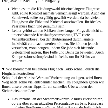
Die passende Kleidung fürs Flugzeug:
Wenn es um die Kleidungswahl für eine längere Flugreise
geht, sollte Komfort niemals vernachlässigt werden. Auch das
Schuhwerk sollte sorgfältig gewählt werden, da bei vielen
Fluggästen die Füße und Knöchel anschwellen. Ihr ideales
Paar muss flach und geräumig sein.
Leider gehört zu den Risiken eines langen Flugs die nicht zu
unterschätzende Kreislaufsystemstörung TVT (tiefe
Venenthrombose), bei der Blutgerinnsel durch längere
Inaktivität verursacht werden können. Sie können jedoch
versuchen, vorzubeugen, indem Sie jede sich bietende
Gelegenheit nutzen, Ihre Füße und Beine zu bewegen. Auch
Kompressionsstrümpfe sind hilfreich, um Ihr Risiko zu
senken.
Wie kommt man bei einem Flug nach Tokio schnell durch die
Flughafenkontrollen?
Schon bei der Abreise Wert auf Vorbereitung zu legen, wird Ihren
Weg nach Tokio viel entspannter machen. Im Folgenden geben wir
Ihnen unsere besten Tipps für ein schnelles Überwinden der
Sicherheitskontrollen:
Das Personal an der Sicherheitskontrolle muss zuerst prüfen,
ob Sie über einen aktuellen Personalausweis bzw. Reisepass
und eine Bordkarte verfügen. Halten Sie sie deshalb gleich