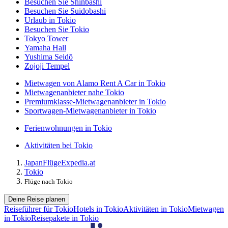
Besuchen Sie Shinbashi
Besuchen Sie Suidobashi
Urlaub in Tokio
Besuchen Sie Tokio
Tokyo Tower
Yamaha Hall
Yushima Seidō
Zojoji Tempel
Mietwagen von Alamo Rent A Car in Tokio
Mietwagenanbieter nahe Tokio
Premiumklasse-Mietwagenanbieter in Tokio
Sportwagen-Mietwagenanbieter in Tokio
Ferienwohnungen in Tokio
Aktivitäten bei Tokio
Japan
Flüge
Expedia.at
Tokio
Flüge nach Tokio
Deine Reise planen
Reiseführer für Tokio
Hotels in Tokio
Aktivitäten in Tokio
Mietwagen
in Tokio
Reisepakete in Tokio