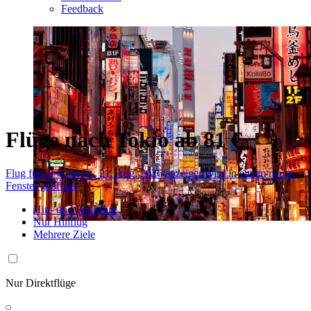
Feedback
Flüge nach Tokio ab 81 €
Flug für 81 € am Fr., 21. Aug. 2026 anzeigen
Wird in einem neuen
Fenster geöffnet
Hin- und Rückflug
Nur Hinflug
Mehrere Ziele
Nur Direktflüge