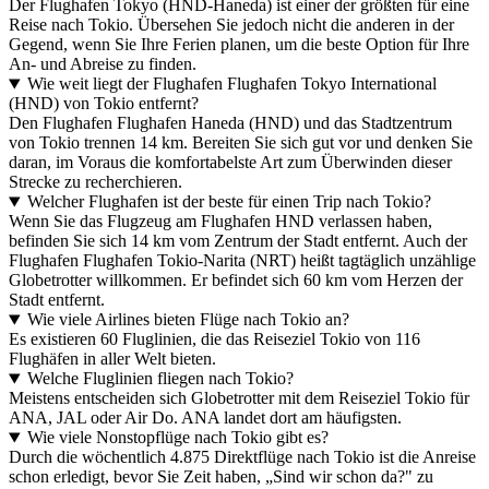
Der Flughafen Tokyo (HND-Haneda) ist einer der größten für eine
Reise nach Tokio. Übersehen Sie jedoch nicht die anderen in der
Gegend, wenn Sie Ihre Ferien planen, um die beste Option für Ihre
An- und Abreise zu finden.
Wie weit liegt der Flughafen Flughafen Tokyo International
(HND) von Tokio entfernt?
Den Flughafen Flughafen Haneda (HND) und das Stadtzentrum
von Tokio trennen 14 km. Bereiten Sie sich gut vor und denken Sie
daran, im Voraus die komfortabelste Art zum Überwinden dieser
Strecke zu recherchieren.
Welcher Flughafen ist der beste für einen Trip nach Tokio?
Wenn Sie das Flugzeug am Flughafen HND verlassen haben,
befinden Sie sich 14 km vom Zentrum der Stadt entfernt. Auch der
Flughafen Flughafen Tokio-Narita (NRT) heißt tagtäglich unzählige
Globetrotter willkommen. Er befindet sich 60 km vom Herzen der
Stadt entfernt.
Wie viele Airlines bieten Flüge nach Tokio an?
Es existieren 60 Fluglinien, die das Reiseziel Tokio von 116
Flughäfen in aller Welt bieten.
Welche Fluglinien fliegen nach Tokio?
Meistens entscheiden sich Globetrotter mit dem Reiseziel Tokio für
ANA, JAL oder Air Do. ANA landet dort am häufigsten.
Wie viele Nonstopflüge nach Tokio gibt es?
Durch die wöchentlich 4.875 Direktflüge nach Tokio ist die Anreise
schon erledigt, bevor Sie Zeit haben, „Sind wir schon da?" zu