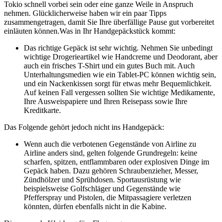
Tokio schnell vorbei sein oder eine ganze Weile in Anspruch
nehmen. Glücklicherweise haben wir ein paar Tipps
zusammengetragen, damit Sie Ihre überfällige Pause gut vorbereitet
einläuten können.
Was in Ihr Handgepäckstück kommt:
Das richtige Gepäck ist sehr wichtig. Nehmen Sie unbedingt
wichtige Drogerieartikel wie Handcreme und Deodorant, aber
auch ein frisches T-Shirt und ein gutes Buch mit. Auch
Unterhaltungsmedien wie ein Tablet-PC können wichtig sein,
und ein Nackenkissen sorgt für etwas mehr Bequemlichkeit.
Auf keinen Fall vergessen sollten Sie wichtige Medikamente,
Ihre Ausweispapiere und Ihren Reisepass sowie Ihre
Kreditkarte.
Das Folgende gehört jedoch nicht ins Handgepäck:
Wenn auch die verbotenen Gegenstände von Airline zu
Airline anders sind, gelten folgende Grundregeln: keine
scharfen, spitzen, entflammbaren oder explosiven Dinge im
Gepäck haben. Dazu gehören Schraubenzieher, Messer,
Zündhölzer und Sprühdosen. Sportausrüstung wie
beispielsweise Golfschläger und Gegenstände wie
Pfefferspray und Pistolen, die Mitpassagiere verletzen
könnten, dürfen ebenfalls nicht in die Kabine.