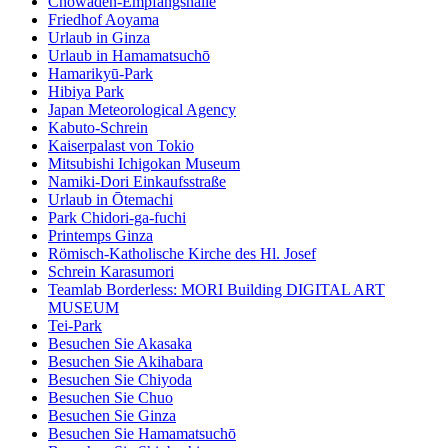
Chowaden-Empfangshalle
Friedhof Aoyama
Urlaub in Ginza
Urlaub in Hamamatsuchō
Hamarikyū-Park
Hibiya Park
Japan Meteorological Agency
Kabuto-Schrein
Kaiserpalast von Tokio
Mitsubishi Ichigokan Museum
Namiki-Dori Einkaufsstraße
Urlaub in Ōtemachi
Park Chidori-ga-fuchi
Printemps Ginza
Römisch-Katholische Kirche des Hl. Josef
Schrein Karasumori
Teamlab Borderless: MORI Building DIGITAL ART
MUSEUM
Tei-Park
Besuchen Sie Akasaka
Besuchen Sie Akihabara
Besuchen Sie Chiyoda
Besuchen Sie Chuo
Besuchen Sie Ginza
Besuchen Sie Hamamatsuchō