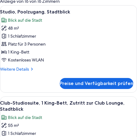
Anzeige von 16 von 16 Zimmern
Zimmer
Alle
Ein Hotelzimmer mit einem großen Bett
18
Studio, Poolzugang, Stadtblick
Fotos
Blick auf die Stadt
für
48 m²
Studio,
Poolzugang,
1 Schlafzimmer
Stadtblick
Platz für 3 Personen
anzeigen
1 King-Bett
Kostenloses WLAN
Weitere
Weitere Details
Details
für
Preise und Verfügbarkeit prüfen
Studio,
Poolzugang,
Stadtblick
Alle
Ein Hotelzimmer mit einem großen Bett,
18
Club-Studiosuite, 1 King-Bett, Zutritt zur Club Lounge,
Fotos
Stadtblick
für
Blick auf die Stadt
Club-
55 m²
Studiosuite,
1 Schlafzimmer
1 King-