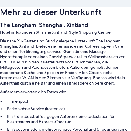
Mehr zu dieser Unterkunft
The Langham, Shanghai, Xintiandi
Hotel im luxuriösen Stil nahe Xintiandi Style Shopping Centre
Die nahe Yu-Garten und Bund gelegene Unterkunft The Langham,
Shanghai, Xintiandi bietet eine Terrasse, einen Coffeeshop/ein Café
und einen Textilreinigungsservice. Gönn dir eine Massage,
Hydrotherapie oder einen Ganzkörperwickel im Wellnessbereich vor
Ort. Lass es dir in den 3 Restaurants vor Ort schmecken, die
Mittagessen und Abendessen bieten. Außerdem genießt du hier
mediterrane Küche und Speisen im Freien. Allen Gästen steht
kostenloses WLAN in den Zimmern zur Verfügung. Ebenso wird dein
Aufenthalt durch eine Bar und einen Fitnessbereich bereichert.
Außerdem erwarten dich Extras wie:
1 Innenpool
Parken ohne Service (kostenlos)
Ein Frühstücksbuffet (gegen Aufpreis), eine Ladestation für
Elektroautos und Express-Check-in
Ein Souvenirladen, mehrsprachiges Personal und 6 Tagungsräume