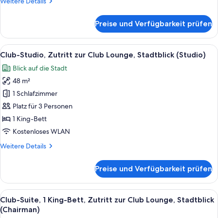
Weitere
Weitere Details
anzeigen
Details
für
Preise und Verfügbarkeit prüfen
Deluxe-
Zimmer,
1 King-
Alle
Ein Hotelzimmer mit Bett, Schreibtisch,
17
Bett,
Club-Studio, Zutritt zur Club Lounge, Stadtblick (Studio)
Fotos
Poolzugang,
Blick auf die Stadt
Stadtblick
für
48 m²
Club-
Studio,
1 Schlafzimmer
Zutritt
Platz für 3 Personen
zur
1 King-Bett
Club
Kostenloses WLAN
Lounge,
Weitere
Weitere Details
Stadtblick
Details
(Studio)
für
Preise und Verfügbarkeit prüfen
anzeigen
Club-
Studio,
Zutritt
Alle
Ein modernes Hotelzimmer mit einem H
24
zur
Club-Suite, 1 King-Bett, Zutritt zur Club Lounge, Stadtblick
Fotos
Club
(Chairman)
Lounge,
für