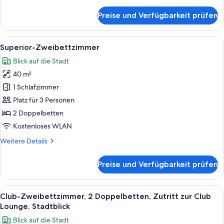
Details
Lounge,
für
Preise und Verfügbarkeit prüfen
Stadtblick
Club-
Suite,
anzeigen
1 King-
Alle
Ein Hotelzimmer mit Bett, Nachttisc
15
Bett,
Superior-Zweibettzimmer
Fotos
Zutritt
Blick auf die Stadt
zur
für
Club
40 m²
Superior-
Lounge,
Zweibettzimmer
1 Schlafzimmer
Stadtblick
anzeigen
Platz für 3 Personen
2 Doppelbetten
Kostenloses WLAN
Weitere
Weitere Details
Details
für
Preise und Verfügbarkeit prüfen
Superior-
Zweibettzimmer
Alle
Hochwertige Bettwaren, Daunenbettde
18
Club-Zweibettzimmer, 2 Doppelbetten, Zutritt zur Club
Fotos
Lounge, Stadtblick
für
Blick auf die Stadt