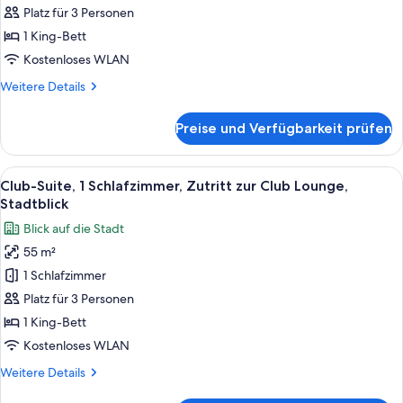
Bett,
Platz für 3 Personen
Zutritt
1 King-Bett
zur
Kostenloses WLAN
Club
Weitere
Weitere Details
Lounge,
Details
Stadtblick
für
Preise und Verfügbarkeit prüfen
Club-
anzeigen
Studiosuite,
1 King-
Alle
Club-Suite, 1 Schlafzimmer, Zutritt z
14
Bett,
Club-Suite, 1 Schlafzimmer, Zutritt zur Club Lounge,
Fotos
Zutritt
Stadtblick
zur
für
Blick auf die Stadt
Club
Club-
Lounge,
55 m²
Suite,
Stadtblick
1 Schlafzimmer
1
Schlafzimmer,
Platz für 3 Personen
Zutritt
1 King-Bett
zur
Kostenloses WLAN
Club
Weitere
Weitere Details
Lounge,
Details