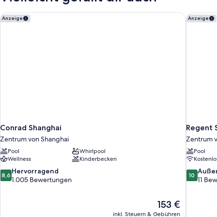
Poolzugang,
Stadtblick
Conrad Shanghai
Regent 
Anzeige
Anzeige
Conrad Shanghai
Regent 
Zentrum von Shanghai
Zentrum v
Pool
Whirlpool
Pool
Wellness
Kinderbecken
Kostenl
8.6
10.0
Hervorragend
Auße
8,6
10
von
von
1.005 Bewertungen
11 Be
10,
10,
Hervorragend,
Außergewö
Der
153 €
1.005
11
Preis
Bewertungen
Bewertun
inkl. Steuern & Gebühren