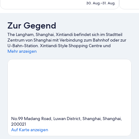
beträgt
30. Aug.–31. Aug.
153 €
Zur Gegend
The Langham, Shanghai, Xintiandi befindet sich im Stadtteil
Zentrum von Shanghai mit Verbindung zum Bahnhof oder zur
U-Bahn-Station. Xintiandi Style Shopping Centre und
Einkaufsstraße Nanjing Road sind einen Ausflug wert, wenn du
Mehr anzeigen
Lust auf Shoppen hast. Wer eher die Sehenswürdigkeiten der
Region bewundern möchte, sollte Folgendes besuchen:
Shanghai Disneyland©. Lass dir diese Attraktion nicht entgehen:
Yu-Garten.
Zum Reiseführer für Shanghai
No.99 Madang Road, Luwan District, Shanghai, Shanghai,
200021
Auf Karte anzeigen