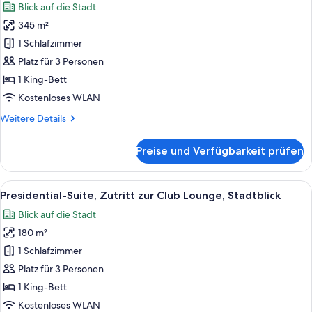
Blick auf die Stadt
Stadtblick
Club-
(Studio)
345 m²
Suite,
1 Schlafzimmer
1 King-
Bett,
Platz für 3 Personen
Zutritt
1 King-Bett
zur
Kostenloses WLAN
Club
Weitere
Weitere Details
Lounge,
Details
Stadtblick
für
Preise und Verfügbarkeit prüfen
Club-
(Chairman)
Suite,
anzeigen
1 King-
Alle
Ein modernes Hotelzimmer mit einer C
14
Bett,
Presidential-Suite, Zutritt zur Club Lounge, Stadtblick
Fotos
Zutritt
Blick auf die Stadt
zur
für
Club
180 m²
Presidential-
Lounge,
Suite,
1 Schlafzimmer
Stadtblick
Zutritt
(Chairman)
Platz für 3 Personen
zur
1 King-Bett
Club
Kostenloses WLAN