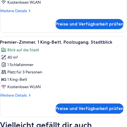
anzeigen
Kostenloses WLAN
Weitere
Weitere Details
Details
für
Preise und Verfügbarkeit prüfen
Deluxe-
Zweibettzimmer,
2 Doppelbetten,
Alle
Premier-Zimmer, 1 King-Bett, Poolzug
12
Poolzugang,
Premier-Zimmer, 1 King-Bett, Poolzugang, Stadtblick
Fotos
Stadtblick
Blick auf die Stadt
für
40 m²
Premier-
Zimmer,
1 Schlafzimmer
1 King-
Platz für 3 Personen
Bett,
1 King-Bett
Poolzugang,
Kostenloses WLAN
Stadtblick
Weitere
Weitere Details
anzeigen
Details
für
Preise und Verfügbarkeit prüfen
Premier-
Zimmer,
1 King-
Vielleicht gefällt dir auch
Bett,