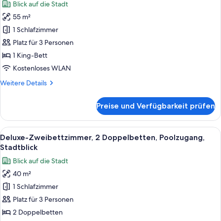
Blick auf die Stadt
für
55 m²
Studiosuite,
1 King-
1 Schlafzimmer
Bett,
Platz für 3 Personen
Poolzugang,
1 King-Bett
Stadtblick
Kostenloses WLAN
anzeigen
Weitere
Weitere Details
Details
für
Preise und Verfügbarkeit prüfen
Studiosuite,
1 King-
Bett,
Alle
Hochwertige Bettwaren, Daunenbettde
12
Poolzugang,
Deluxe-Zweibettzimmer, 2 Doppelbetten, Poolzugang,
Fotos
Stadtblick
Stadtblick
für
Blick auf die Stadt
Deluxe-
40 m²
Zweibettzimmer,
1 Schlafzimmer
2 Doppelbetten,
Poolzugang,
Platz für 3 Personen
Stadtblick
2 Doppelbetten