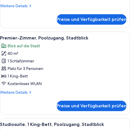
Lounge,
Weitere
Weitere Details
Stadtblick
Details
anzeigen
für
Preise und Verfügbarkeit prüfen
Presidential-
Suite,
Zutritt
Alle
Ein Hotelzimmer mit einem großen Bet
9
zur
Premier-Zimmer, Poolzugang, Stadtblick
Fotos
Club
Blick auf die Stadt
Lounge,
für
Stadtblick
40 m²
Premier-
Zimmer,
1 Schlafzimmer
Poolzugang,
Platz für 3 Personen
Stadtblick
1 King-Bett
anzeigen
Kostenloses WLAN
Weitere
Weitere Details
Details
für
Preise und Verfügbarkeit prüfen
Premier-
Zimmer,
Poolzugang,
Alle
Ein modernes Hotelzimmer mit einem gr
11
Stadtblick
Studiosuite, 1 King-Bett, Poolzugang, Stadtblick
Fotos