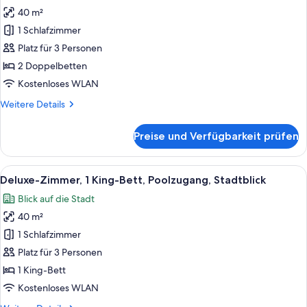
Club-
40 m²
Zweibettzimmer,
1 Schlafzimmer
2 Doppelbetten,
Zutritt
Platz für 3 Personen
zur
2 Doppelbetten
Club
Kostenloses WLAN
Lounge,
Weitere
Weitere Details
Stadtblick
Details
anzeigen
für
Preise und Verfügbarkeit prüfen
Club-
Zweibettzimmer,
2 Doppelbetten,
Alle
Ein Hotelzimmer mit Bett, Nachttisc
13
Zutritt
Deluxe-Zimmer, 1 King-Bett, Poolzugang, Stadtblick
Fotos
zur
Blick auf die Stadt
Club
für
Lounge,
40 m²
Deluxe-
Stadtblick
Zimmer,
1 Schlafzimmer
1 King-
Platz für 3 Personen
Bett,
1 King-Bett
Poolzugang,
Kostenloses WLAN
Stadtblick