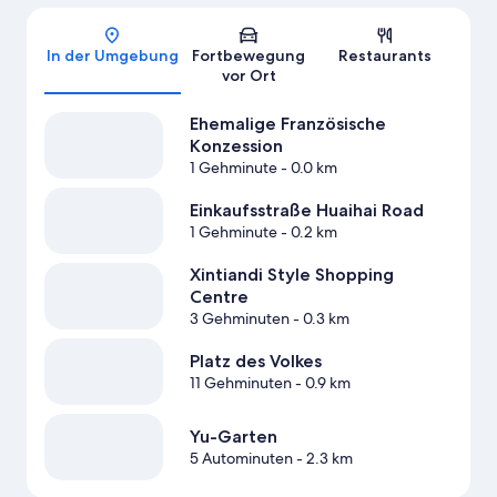
Karte
In der Umgebung
Fortbewegung
Restaurants
vor Ort
Ehemalige Französische
Konzession
1 Gehminute
- 0.0 km
Einkaufsstraße Huaihai Road
1 Gehminute
- 0.2 km
Xintiandi Style Shopping
Centre
3 Gehminuten
- 0.3 km
Platz des Volkes
11 Gehminuten
- 0.9 km
Yu-Garten
5 Autominuten
- 2.3 km