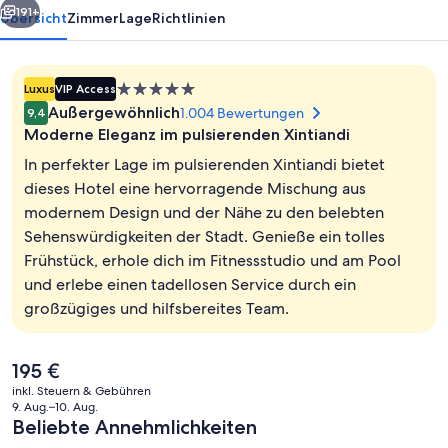
191+
Übersicht
Zimmer
Lage
Richtlinien
5.0-
Luxus
VIP Access
Sterne-
Außergewöhnlich
1.004 Bewertungen
9,4
Unterkunft
Moderne Eleganz im pulsierenden Xintiandi
In perfekter Lage im pulsierenden Xintiandi bietet
dieses Hotel eine hervorragende Mischung aus
modernem Design und der Nähe zu den belebten
3 Restaurants; Mittagessen und Abend
Sehenswürdigkeiten der Stadt. Genieße ein tolles
Frühstück, erhole dich im Fitnessstudio und am Pool
und erlebe einen tadellosen Service durch ein
großzügiges und hilfsbereites Team.
Der
195 €
aktuelle
inkl. Steuern & Gebühren
Preis
9. Aug.–10. Aug.
beträgt
Beliebte Annehmlichkeiten
195 €.