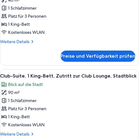
40 m²
Superior-
Lounge,
Zimmer,
1 Schlafzimmer
Stadtblick
1 King-
Platz für 3 Personen
Bett
1 King-Bett
anzeigen
Kostenloses WLAN
Weitere
Weitere Details
Details
für
Preise und Verfügbarkeit prüfen
Superior-
Zimmer,
1 King-
Alle
Ein modernes Hotelzimmer mit großem 
13
Bett
Club-Suite, 1 King-Bett, Zutritt zur Club Lounge, Stadtblick
Fotos
Blick auf die Stadt
für
90 m²
Club-
Suite,
1 Schlafzimmer
1 King-
Platz für 3 Personen
Bett,
1 King-Bett
Zutritt
Kostenloses WLAN
zur
Weitere
Weitere Details
Club