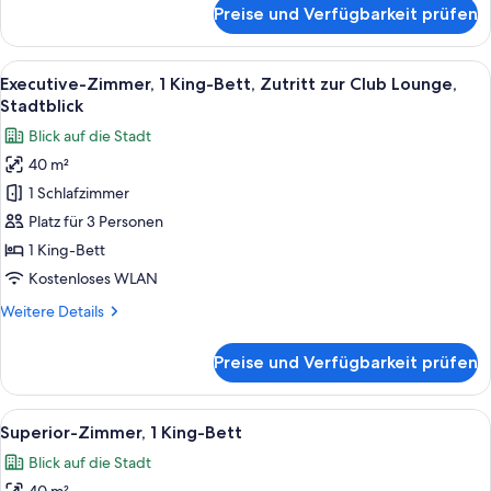
Stadtblick
für
Preise und Verfügbarkeit prüfen
Club-
anzeigen
Suite,
1
Alle
Ein Hotelzimmer mit Bett, Nachttisc
15
Schlafzimmer,
Executive-Zimmer, 1 King-Bett, Zutritt zur Club Lounge,
Fotos
Zutritt
Stadtblick
zur
für
Blick auf die Stadt
Club
Executive-
Lounge,
40 m²
Zimmer,
Stadtblick
1 Schlafzimmer
1 King-
Bett,
Platz für 3 Personen
Zutritt
1 King-Bett
zur
Kostenloses WLAN
Club
Weitere
Weitere Details
Lounge,
Details
Stadtblick
für
Preise und Verfügbarkeit prüfen
Executive-
anzeigen
Zimmer,
1 King-
Alle
Ein modernes Hotelzimmer mit einem g
15
Bett,
Superior-Zimmer, 1 King-Bett
Fotos
Zutritt
Blick auf die Stadt
zur
für
Club