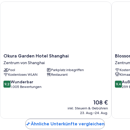
Okura Garden Hotel Shanghai
Blossom
Okura
Blossom
Okura Garden Hotel Shanghai
Blosso
Garden
House
Zentrum von Shanghai
Zentrum
Hotel
Shangha
Pool
Parkplatz inbegriffen
Koste
Shanghai
On
Kostenloses WLAN
Restaurant
Klimaa
Zentrum
The
von
Bund
9.2
9.4
Wunderbar
Auß
9,2
9,4
Shanghai
Zentru
von
von
1.005 Bewertungen
259 
von
10,
10,
Shangha
Wunderbar,
Außerge
Der
108 €
1.005
259
Preis
Bewertungen
Bewert
inkl. Steuern & Gebühren
beträgt
23. Aug.–24. Aug.
108 €
Ähnliche Unterkünfte vergleichen