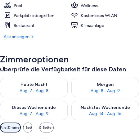
Pool
Wellness
Parkplatz inbegriffen
Kostenloses WLAN
Restaurant
Klimaanlage
Alle anzeigen
Zimmeroptionen
Überprüfe die Verfügbarkeit für diese Daten
Überprüfe die Verfügbarkeit für heute Nacht, Aug. 7 - Aug. 8.
Überprüfe die Verfügbarkeit f
Heute Nacht
Morgen
Aug. 7 - Aug. 8
Aug. 8 - Aug. 9
Überprüfe die Verfügbarkeit für dieses Wochenende, Aug. 7 - 
Überprüfe die Verfügbarkeit f
Dieses Wochenende
Nächstes Wochenende
Aug. 7 - Aug. 9
Aug. 14 - Aug. 16
Verfügbare
Alle Zimmer
1 Bett
2 Betten
Filter
für