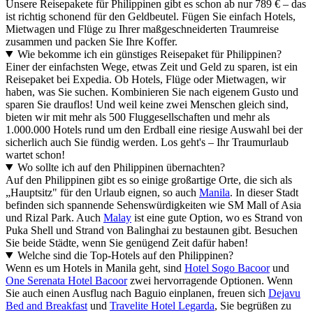
Unsere Reisepakete für Philippinen gibt es schon ab nur 789 € – das
ist richtig schonend für den Geldbeutel. Fügen Sie einfach Hotels,
Mietwagen und Flüge zu Ihrer maßgeschneiderten Traumreise
zusammen und packen Sie Ihre Koffer.
Wie bekomme ich ein günstiges Reisepaket für Philippinen?
Einer der einfachsten Wege, etwas Zeit und Geld zu sparen, ist ein
Reisepaket bei Expedia. Ob Hotels, Flüge oder Mietwagen, wir
haben, was Sie suchen. Kombinieren Sie nach eigenem Gusto und
sparen Sie drauflos! Und weil keine zwei Menschen gleich sind,
bieten wir mit mehr als 500 Fluggesellschaften und mehr als
1.000.000 Hotels rund um den Erdball eine riesige Auswahl bei der
sicherlich auch Sie fündig werden. Los geht's – Ihr Traumurlaub
wartet schon!
Wo sollte ich auf den Philippinen übernachten?
Auf den Philippinen gibt es so einige großartige Orte, die sich als
„Hauptsitz" für den Urlaub eignen, so auch
Manila
. In dieser Stadt
befinden sich spannende Sehenswürdigkeiten wie SM Mall of Asia
und Rizal Park. Auch
Malay
ist eine gute Option, wo es Strand von
Puka Shell und Strand von Balinghai zu bestaunen gibt. Besuchen
Sie beide Städte, wenn Sie genügend Zeit dafür haben!
Welche sind die Top-Hotels auf den Philippinen?
Wenn es um Hotels in Manila geht, sind
Hotel Sogo Bacoor
und
One Serenata Hotel Bacoor
zwei hervorragende Optionen. Wenn
Sie auch einen Ausflug nach Baguio einplanen, freuen sich
Dejavu
Bed and Breakfast
und
Travelite Hotel Legarda
, Sie begrüßen zu