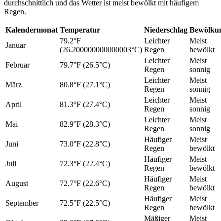
durchschnittlich und das Wetter ist meist bewölkt mit häufigem
Regen.
Kalendermonat
Temperatur
Niederschlag
Bewölku
79.2°F
Leichter
Meist
Januar
(26.200000000000003°C)
Regen
bewölkt
Leichter
Meist
Februar
79.7°F (26.5°C)
Regen
sonnig
Leichter
Meist
März
80.8°F (27.1°C)
Regen
sonnig
Leichter
Meist
April
81.3°F (27.4°C)
Regen
sonnig
Leichter
Meist
Mai
82.9°F (28.3°C)
Regen
sonnig
Häufiger
Meist
Juni
73.0°F (22.8°C)
Regen
bewölkt
Häufiger
Meist
Juli
72.3°F (22.4°C)
Regen
bewölkt
Häufiger
Meist
August
72.7°F (22.6°C)
Regen
bewölkt
Häufiger
Meist
September
72.5°F (22.5°C)
Regen
bewölkt
Mäßiger
Meist