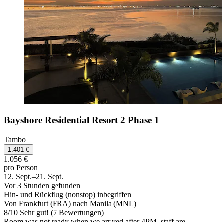
Bayshore Residential Resort 2 Phase 1
Tambo
1.401 €
1.056 €
pro Person
12. Sept.–21. Sept.
Vor 3 Stunden gefunden
Hin- und Rückflug (nonstop) inbegriffen
Von Frankfurt (FRA) nach Manila (MNL)
8
/
10
Sehr gut! (7 Bewertungen)
Room was not ready when we arrived after 4PM, staff are