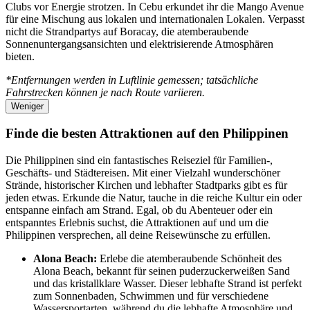
Clubs vor Energie strotzen. In Cebu erkundet ihr die Mango Avenue
für eine Mischung aus lokalen und internationalen Lokalen. Verpasst
nicht die Strandpartys auf Boracay, die atemberaubende
Sonnenuntergangsansichten und elektrisierende Atmosphären
bieten.
*Entfernungen werden in Luftlinie gemessen; tatsächliche
Fahrstrecken können je nach Route variieren.
Weniger
Finde die besten Attraktionen auf den Philippinen
Die Philippinen sind ein fantastisches Reiseziel für Familien-,
Geschäfts- und Städtereisen. Mit einer Vielzahl wunderschöner
Strände, historischer Kirchen und lebhafter Stadtparks gibt es für
jeden etwas. Erkunde die Natur, tauche in die reiche Kultur ein oder
entspanne einfach am Strand. Egal, ob du Abenteuer oder ein
entspanntes Erlebnis suchst, die Attraktionen auf und um die
Philippinen versprechen, all deine Reisewünsche zu erfüllen.
Alona Beach:
Erlebe die atemberaubende Schönheit des
Alona Beach, bekannt für seinen puderzuckerweißen Sand
und das kristallklare Wasser. Dieser lebhafte Strand ist perfekt
zum Sonnenbaden, Schwimmen und für verschiedene
Wassersportarten, während du die lebhafte Atmosphäre und