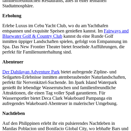
familienfreundlichen Restaurants, alles in einer lebhaften
Stadtatmosphäre.
Erholung
Erlebe Luxus im Cebu Yacht Club, wo du am Yachthafen
entspannen und exquisite Speisen genießen kannst. Im
Fairways and
Bluewater Golf & Country Club
kannst du eine Runde Golf
inmitten üppiger Landschaften spielen, gefolgt von Entspannung im
Spa. Das New Frontier Theater bietet fesselnde Aufführungen, die
perfekt für Familienunterhaltung sind.
Abenteuer
Der Dahilayan Adventure Park
bietet aufregende Zipline- und
Seilgarten-Erlebnisse inmitten atemberaubender Naturlandschaften,
perfekt für Nervenkitzel-Suchende. Im Jpark Island Waterpark
genießt ihr lebendige Wasserrutschen und familienfreundliche
Attraktionen, die einen Tag voller Spaß garantieren. Für
Wassersportler bietet Deca Clark Wakeboard Pampanga ein
aufregendes Wakeboard-Abenteuer in malerischer Umgebung.
Nachtleben
Auf den Philippinen erlebt ihr ein pulsierendes Nachtleben in
Manilas Poblacion und Bonifacio Global City, wo lebhafte Bars und