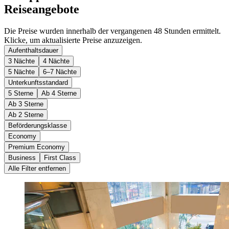
Reiseangebote
Die Preise wurden innerhalb der vergangenen 48 Stunden ermittelt.
Klicke, um aktualisierte Preise anzuzeigen.
Aufenthaltsdauer
3 Nächte
4 Nächte
5 Nächte
6–7 Nächte
Unterkunftsstandard
5 Sterne
Ab 4 Sterne
Ab 3 Sterne
Ab 2 Sterne
Beförderungsklasse
Economy
Premium Economy
Business
First Class
Alle Filter entfernen