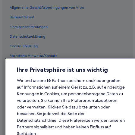
Mietwagen in Barcelona
Allgemeine Geschäftsbedingungen von Vrbo
Mietwagen in San Francisco
Barrierefreiheit
Mietwagen in San Diego County
Einreisebestimmungen
Mietwagen in Oʻahu
Datenschutzerklärung
Mietwagen in Chicago
Cookie-Erklärung
Mietwagenanbieter in Australien/Neuseeland
und Südpazifik
Rechtliche Hinweise/Kontakt
Alamo Rent A Car-Mietwagen in Australien/Neuseeland und
Inhaltsrichtlinien und Melden von Inhalten
Südpazifik
Ihre Privatsphäre ist uns wichtig
Budget-Mietwagen in Australien/Neuseeland und Südpazifik
Hilfe
Wir und unsere
16
Partner speichern und/ oder greifen
Enterprise-Mietwagen in Australien/Neuseeland und Südpazifik
auf Informationen auf einem Gerät zu, z.B. auf eindeutige
Hilfe
Kennungen in Cookies, um personenbezogene Daten zu
Hertz-Mietwagen in Australien/Neuseeland und Südpazifik
Buchung ändern oder stornieren
verarbeiten. Sie können Ihre Präferenzen akzeptieren
Thrifty Car Rental-Mietwagen in Australien/Neuseeland und
oder verwalten. Klicken Sie dazu bitte unten oder
Südpazifik
Rückerstattungsprozess und Zeitrahmen
besuchen Sie jederzeit die Seite der
Avis-Mietwagen in Australien/Neuseeland und Südpazifik
Buchen Sie einen Flug mit einer Gutschrift bei der Fluggesellschaft
Datenschutzrichtlinie. Diese Präferenzen werden unseren
Partnern signalisiert und haben keinen Einfluss auf
Dollar Rent A Car-Mietwagen in Australien/Neuseeland und
Internationale Reisedokumente
Südpazifik
Surfdaten.