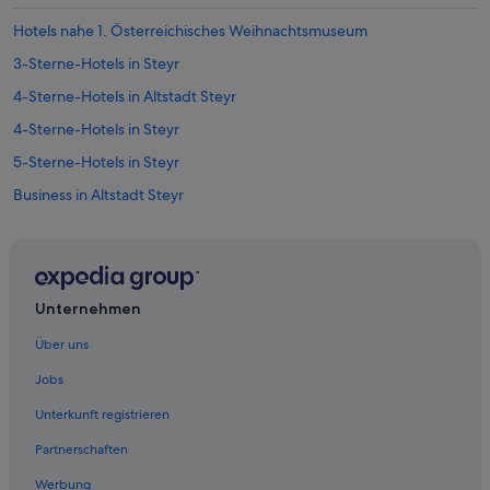
Hotels nahe 1. Österreichisches Weihnachtsmuseum
3-Sterne-Hotels in Steyr
4-Sterne-Hotels in Altstadt Steyr
4-Sterne-Hotels in Steyr
5-Sterne-Hotels in Steyr
Business in Altstadt Steyr
Hotels mit Klimaanlage in Altstadt Steyr
Altstadt Steyr Hotels
Hotels nahe Bummerlhaus
Unternehmen
Hotels nahe Dunkelhof
Über uns
Hotels nahe Evangelische Kirche Steyr
Jobs
Ferienwohnungen in Garsten
Unterkunft registrieren
Garsten Hotels
Partnerschaften
Hütten in Garsten
Werbung