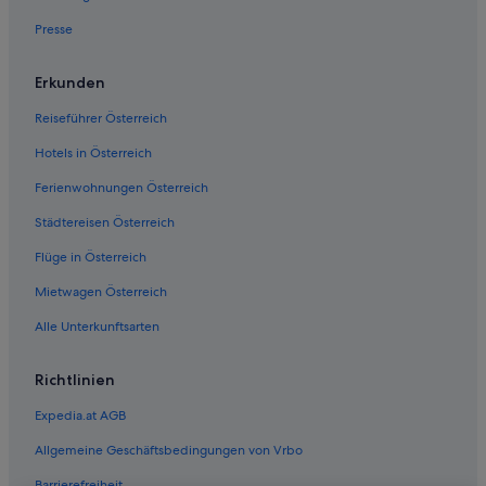
Villen in Garsten
Presse
Hotels nahe Marienkirche
Hotels nahe Pfarrkirche St. Michael
Erkunden
Hotels nahe Roter Brunnen
Reiseführer Österreich
Hotels nahe Schloss Lamberg
Hotels in Österreich
Hotels nahe Schnallentor
Ferienwohnungen Österreich
Pensionen in St. Ulrich bei Steyr
Städtereisen Österreich
Hotels nahe Stadtpfarrkirche Steyr
Flüge in Österreich
Ferienwohnungen in Steyr
B&B in Steyr
Mietwagen Österreich
Chalets in Steyr
Alle Unterkunftsarten
Cottages in Steyr
Richtlinien
Gasthäuser in Steyr
Expedia.at AGB
All-Inclusive- in Steyr
Allgemeine Geschäftsbedingungen von Vrbo
Business in Steyr
Barrierefreiheit