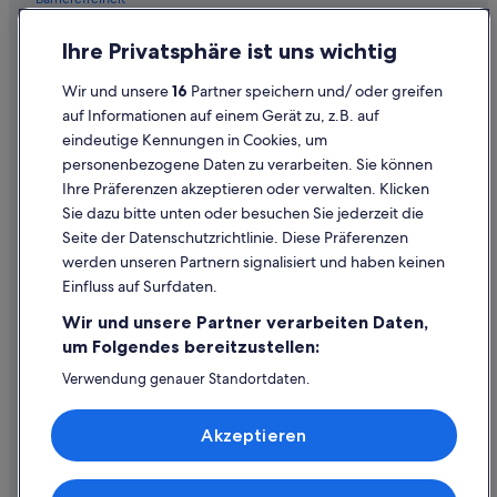
Familien in Steyr
Lgbtqia-Freundliche in Steyr
Einreisebestimmungen
Ihre Privatsphäre ist uns wichtig
Historische in Steyr
Datenschutzerklärung
Wir und unsere
16
Partner speichern und/ oder greifen
Hotels mit Concierge in Steyr
Cookie-Erklärung
auf Informationen auf einem Gerät zu, z.B. auf
Hotels mit Fitnessbereich in Steyr
eindeutige Kennungen in Cookies, um
Rechtliche Hinweise/Kontakt
personenbezogene Daten zu verarbeiten. Sie können
Hotels mit Frühstück in Steyr
Inhaltsrichtlinien und Melden von Inhalten
Ihre Präferenzen akzeptieren oder verwalten. Klicken
Hotels mit Klimaanlage in Steyr
Sie dazu bitte unten oder besuchen Sie jederzeit die
Hilfe
Hotels mit Pool in Steyr
Seite der Datenschutzrichtlinie. Diese Präferenzen
werden unseren Partnern signalisiert und haben keinen
Hotels mit Restaurant in Steyr
Hilfe
Einfluss auf Surfdaten.
Hotels mit Sauna in Steyr
Buchung ändern oder stornieren
Wir und unsere Partner verarbeiten Daten,
Hotels mit Whirlpool in Steyr
Rückerstattungsprozess und Zeitrahmen
um Folgendes bereitzustellen:
Hotels mit WLAN in Steyr
Buchen Sie einen Flug mit einer Gutschrift bei der Fluggesellschaft
Verwendung genauer Standortdaten.
Endgeräteeigenschaften zur Identifikation aktiv abfragen.
Haustierfreundliche in Steyr
Internationale Reisedokumente
Speichern von oder Zugriff auf Informationen auf einem
Independent Hotels in Steyr
Akzeptieren
Endgerät. Personalisierte Werbung und Inhalte, Messung
von Werbeleistung und der Performance von Inhalten,
Hotels mit Aussicht in Steyr
Zielgruppenforschung sowie Entwicklung und
Verbesserung von Angeboten.