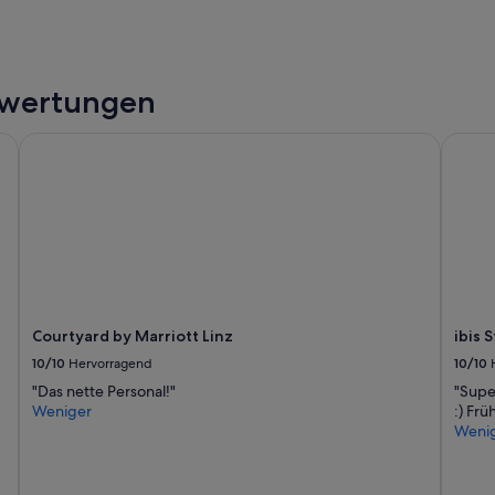
bewertungen
Courtyard by Marriott Linz
ibis St
Courtyard by Marriott Linz
ibis 
10/10
Hervorragend
10/10
"Das nette Personal!"
"Supe
Weniger
:) Frü
Weni