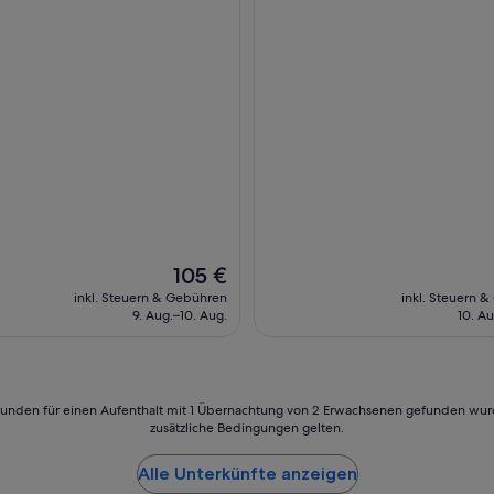
ngen)
Der
105 €
Preis
inkl. Steuern & Gebühren
inkl. Steuern 
beträgt
9. Aug.–10. Aug.
10. Au
105 €
24 Stunden für einen Aufenthalt mit 1 Übernachtung von 2 Erwachsenen gefunden wu
zusätzliche Bedingungen gelten.
Alle Unterkünfte anzeigen