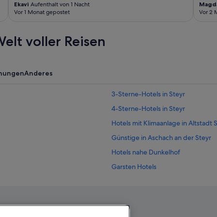
Ekavi
Aufenthalt von 1 Nacht
Magda
Vor 1 Monat gepostet
Vor 2 
elt voller Reisen
nungen
Anderes
3-Sterne-Hotels in Steyr
4-Sterne-Hotels in Steyr
Hotels mit Klimaanlage in Altstadt 
Günstige in Aschach an der Steyr
Hotels nahe Dunkelhof
Garsten Hotels
Hotels nahe Marienkirche
Hotels nahe Roter Brunnen
Hotels nahe Schnallentor