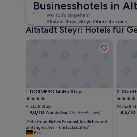
Businesshotels in Al
Dieses Wochenende
N
7. Aug. - 9. Aug.
Wo soll’s hingehen?
Altstadt Steyr: Hotels für 
DORMERO MaHo Steyr
Stadthote
DORMERO MaHo Steyr
Stadthote
1. DORMERO MaHo Steyr
2. Stadth
4.0-
4.0-
Sterne-
Sterne-
Altstadt Steyr
Altstadt St
Unterkunft
Unterkun
9.0
8.6
9,0/10
8,6/10
Wunderbar
(122 Bewertungen)
von
von
„
„Sehr freundliches Personal, köstliches und
10,
10,
S
umfangreiches Frühstücksbuffet“
Wunderbar,
Hervorr
e
Eva
(122
(44