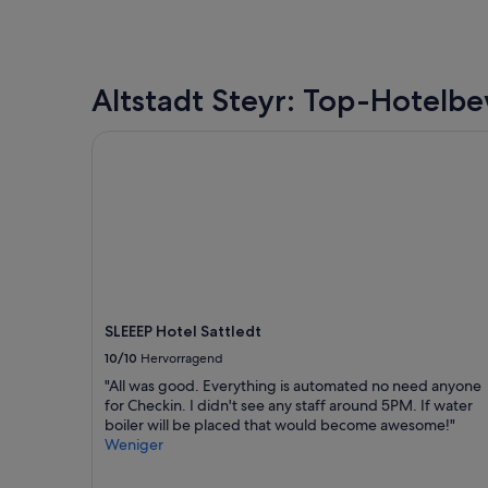
r
pro
ü
Nacht,
h
der
s
in
t
Altstadt Steyr: Top-Hotel
den
ü
letzten
c
24 Stunden
SLEEEP Hotel Sattledt
k
für
s
einen
b
Aufenthalt
u
mit
f
1 Übernachtung
f
von
e
2 Erwachsenen
t
gefunden
“
wurde.
Preise
SLEEEP Hotel Sattledt
und
10/10
Hervorragend
Verfügbarkeiten
"All was good. Everything is automated no need anyone
können
for Checkin. I didn't see any staff around 5PM. If water
sich
boiler will be placed that would become awesome!"
ändern.
Weniger
Es
können
zusätzliche