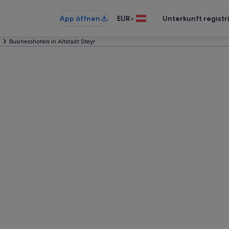
•
App öffnen
EUR
Unterkunft registr
Businesshotels in Altstadt Steyr