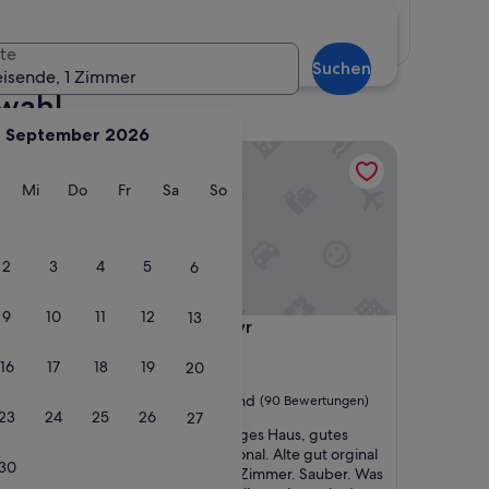
Karte anzeigen
te
Suchen
eisende, 1 Zimmer
swahl
September 2026
Hotel Minichmayr
g
ienstag
Mittwoch
Donnerstag
Freitag
Samstag
Sonntag
Mi
Do
Fr
Sa
So
2
3
4
5
6
9
10
11
12
13
Hotel Minichmayr
4. Hotel Minichmayr
3.0-
16
17
18
19
20
Sterne-
Steyr
Unterkunft
8.6
8,6/10
Hervorragend
tungen)
(90 Bewertungen)
23
24
25
26
27
von
„
„Sehr schönes erwürdiges Haus, gutes
10,
S
Frühstück, nettes Personal. Alte gut orginal
Hervorragend,
30
e
möblierte, geräumige Zimmer. Sauber. Was
(90