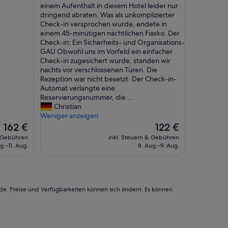
u
ä
einem Aufenthalt in diesem Hotel leider nur
(216
t
c
dringend abraten. Was als unkomplizierter
Bewertungen)
e
h
Check-in versprochen wurde, endete in
s
t
einem 45-minütigen nächtlichen Fiasko. Der
F
l
Check-in: Ein Sicherheits- und Organisations-
r
i
GAU Obwohl uns im Vorfeld ein einfacher
ü
c
Check-in zugesichert wurde, standen wir
h
h
nachts vor verschlossenen Türen. Die
s
e
Rezeption war nicht besetzt. Der Check-in-
t
O
Automat verlangte eine
ü
d
Reservierungsnummer, die ...
c
y
Christian
k
s
Weniger anzeigen
,
s
Der
Der
162 €
122 €
n
e
Preis
Preis
& Gebühren
inkl. Steuern & Gebühren
e
e
beträgt
beträgt
g.–11. Aug.
8. Aug.–9. Aug.
t
u
162 €
122 €
t
n
e
d
s
m
P
a
rde. Preise und Verfügbarkeiten können sich ändern. Es können
e
n
r
g
s
e
o
l