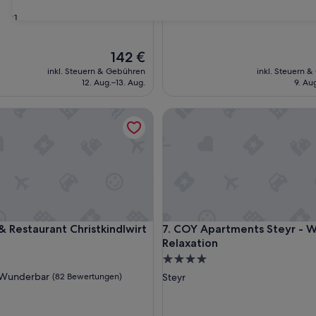
ngen)
Bewertungen)
31
Der
142 €
Preis
inkl. Steuern & Gebühren
inkl. Steuern 
beträgt
12. Aug.–13. Aug.
9. Au
142 €
estaurant Christkindlwirt
COY Apartments Steyr - Work
estaurant Christkindlwirt
COY Apartments Steyr - Work
& Restaurant Christkindlwirt
7. COY Apartments Steyr - 
Relaxation
4.0-
Sterne-
ft
Wunderbar
(82 Bewertungen)
Steyr
Unterkunft
ar,