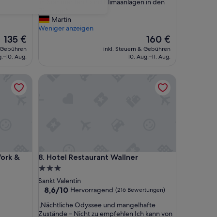
h
im Sommer fehlt sind Klimaanlagen in den
Bewertungen)
r
Zimmern“
s
Martin
c
Weniger anzeigen
h
Der
Der
135 €
160 €
ö
Preis
Preis
& Gebühren
inkl. Steuern & Gebühren
n
beträgt
beträgt
g.–10. Aug.
10. Aug.–11. Aug.
e
135 €
160 €
s
 & Relaxation
Hotel Restaurant Wallner
e
r
w
ü
r
d
i
g
e
 & Relaxation
Hotel Restaurant Wallner
Work &
8. Hotel Restaurant Wallner
s
H
3.0-
a
Sterne-
Sankt Valentin
u
Unterkunft
8.6
8,6/10
Hervorragend
(216 Bewertungen)
s
von
,
„
„Nächtliche Odyssee und mangelhafte
10,
g
N
Zustände – Nicht zu empfehlen Ich kann von
Hervorragend,