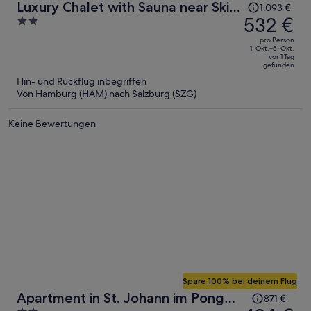
Der
Luxury Chalet with Sauna near Ski
1.093 €
Preis
532 €
2
Area in Salzburg
betrug
out
pro Person
1.093 €,
of
1. Okt.–5. Okt.
vor 1 Tag
jetzt
5
gefunden
beträgt
Hin- und Rückflug inbegriffen
er
Von Hamburg (HAM) nach Salzburg (SZG)
532 €
pro
Keine Bewertungen
Person
Spare 100% bei deinem Flug
Der
Apartment in St. Johann im Pongau
871 €
Preis