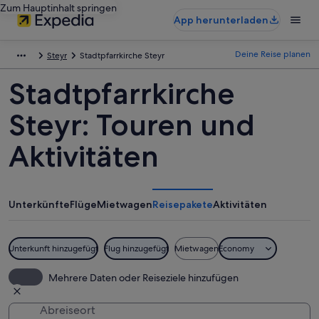
Zum Hauptinhalt springen
App herunterladen
Deine Reise planen
Steyr
Stadtpfarrkirche Steyr
Stadtpfarrkirche
Steyr: Touren und
Aktivitäten
Unterkünfte
Flüge
Mietwagen
Reisepakete
Aktivitäten
Unterkunft hinzugefügt
Flug hinzugefügt
Mietwagen
Economy
Mehrere Daten oder Reiseziele hinzufügen
Abreiseort