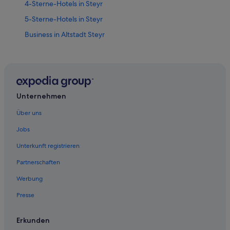
4-Sterne-Hotels in Steyr
5-Sterne-Hotels in Steyr
Business in Altstadt Steyr
Hotels mit Klimaanlage in Altstadt Steyr
Altstadt Steyr Hotels
Hotels nahe Bummerlhaus
Hotels nahe Dunkelhof
Unternehmen
Hotels nahe Evangelische Kirche Steyr
Über uns
Ferienwohnungen in Garsten
Jobs
Garsten Hotels
Unterkunft registrieren
Hotels nahe Marienkirche
Partnerschaften
Hotels nahe Pfarrkirche St. Michael
Werbung
Hotels nahe Roter Brunnen
Presse
Hotels nahe Schloss Lamberg
Hotels nahe Schnallentor
Erkunden