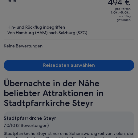
494 €
2
With Sauna
betrug
out
pro Person
871 €,
of
1. Okt.–5. Okt.
vor 1 Tag
jetzt
5
gefunden
beträgt
Hin- und Rückflug inbegriffen
er
Von Hamburg (HAM) nach Salzburg (SZG)
494 €
pro
Keine Bewertungen
Person
Reisedaten auswählen
Übernachte in der Nähe
beliebter Attraktionen in
Stadtpfarrkirche Steyr
Stadtpfarrkirche Steyr
7.0/10 (2 Bewertungen)
Stadtpfarrkirche Steyr ist nur eine Sehenswürdigkeit von vielen, die