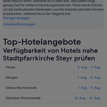
einen Besuch lohnt, während du in Steyr bist. Also plane ruhig
genug Zeit für weitere Erkundungstouren ein. Plane etwas Zeit ein,
um die bedeutenden Denkmäler und die beeindruckenden Kirchen
zu besuchen, während du in der Gegend bist.
Weniger anzeigen
Unterkünfte anzeigen
Top-Hotelangebote
Verfügbarkeit von Hotels nahe
Stadtpfarrkirche Steyr prüfen
Prüfe
Heute
6. Aug. - 7. Aug.
die
Preise
Prüfe
Morgen
7. Aug. - 8. Aug.
nahe
die
Stadtpfarrkirche
Preise
Prüfe
Dieses Wochenende
7. Aug. - 9. Aug.
Steyr
nahe
die
für
Stadtpfarrkirche
Preise
Prüfe
Nächstes Wochenende
14. Aug. - 16. Aug.
heute
Steyr
nahe
die