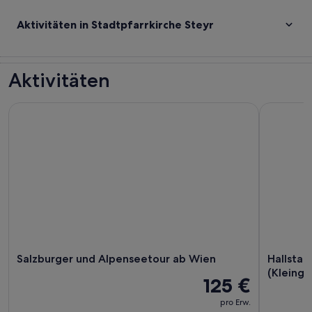
Aktivitäten in Stadtpfarrkirche Steyr
Aktivitäten
Salzburger und Alpenseetour ab Wien
Hallstatt:
Salzburger und Alpenseetour ab Wien
Hallstat
(Kleingr
125 €
pro Erw.