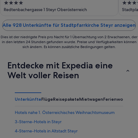
4
4
apartments
out
out
Redtenbachergasse 1 Steyr Oberösterreich
Stadtpla
of
of
5
5
Alle 928 Unterkünfte für Stadtpfarrkirche Steyr anzeigen
Dies ist der niedrigste Preis pro Nacht für 1 Übernachtung von 2 Erwachsenen, der
in den letzten 24 Stunden gefunden wurde. Preise und Verfügbarkeiten können
sich ändern. Es können zusätzliche Bedingungen gelten.
Entdecke mit Expedia eine
Welt voller Reisen
Unterkünfte
Flüge
Reisepakete
Mietwagen
Ferienwohnung
Hotels nahe 1. Österreichisches Weihnachtsmuseum
3-Sterne-Hotels in Steyr
4-Sterne-Hotels in Altstadt Steyr