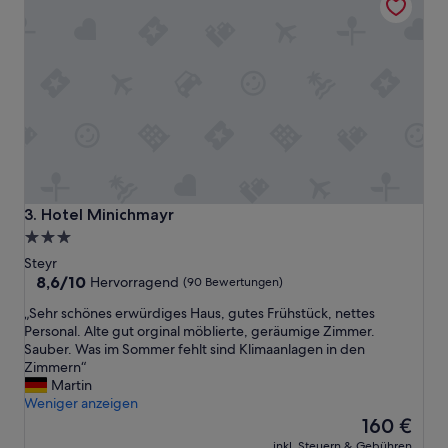
Hotel Minichmayr
3. Hotel Minichmayr
3.0-
Sterne-
Steyr
Unterkunft
8.6
8,6/10
Hervorragend
(90 Bewertungen)
von
„
„Sehr schönes erwürdiges Haus, gutes Frühstück, nettes
10,
S
Personal. Alte gut orginal möblierte, geräumige Zimmer.
Hervorragend,
e
Sauber. Was im Sommer fehlt sind Klimaanlagen in den
(90
h
Zimmern“
Bewertungen)
r
Martin
s
Weniger anzeigen
c
Der
160 €
h
Preis
inkl. Steuern & Gebühren