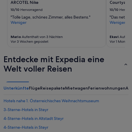
ARCOTEL Nike
Courtyard 
und
l
Verfügbarkeiten
t
10/10
Hervorragend
10/10
Hervor
können
e
"Tolle Lage, schönes Zimmer, alles Bestens."
"Das nette P
sich
g
Weniger
Weniger
ändern.
u
Es
t
können
o
Mario
Aufenthalt von 3 Nächten
Ekavi
Aufenth
zusätzliche
r
Vor 3 Wochen gepostet
Vor 1 Monat g
Bedingungen
g
gelten.
i
n
Entdecke mit Expedia eine
a
Welt voller Reisen
l
m
ö
b
Unterkünfte
Flüge
Reisepakete
Mietwagen
Ferienwohnungen
An
l
i
e
Hotels nahe 1. Österreichisches Weihnachtsmuseum
r
3-Sterne-Hotels in Steyr
t
e
4-Sterne-Hotels in Altstadt Steyr
,
g
4-Sterne-Hotels in Steyr
e