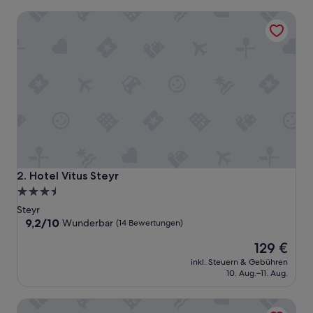
Hotel Vitus Steyr
Hotel Vitus Steyr
2. Hotel Vitus Steyr
3.5-
Sterne-
Steyr
Unterkunft
9.2
9,2/10
Wunderbar
(14 Bewertungen)
von
Der
129 €
10,
Preis
Wunderbar,
inkl. Steuern & Gebühren
beträgt
(14
10. Aug.–11. Aug.
129 €
Bewertungen)
Hotel Minichmayr