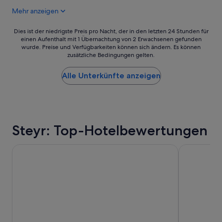
r
Mehr anzeigen
ü
h
Dies
s
Dies ist der niedrigste Preis pro Nacht, der in den letzten 24 Stunden für
einen Aufenthalt mit 1 Übernachtung von 2 Erwachsenen gefunden
ist
t
wurde. Preise und Verfügbarkeiten können sich ändern. Es können
der
ü
zusätzliche Bedingungen gelten.
niedrigste
c
Preis
k
Alle Unterkünfte anzeigen
pro
,
Nacht,
n
der
e
in
t
den
t
letzten
e
Steyr: Top-Hotelbewertungen
24 Stunden
s
für
P
einen
e
ARCOTEL Nike
Courtyard by
Aufenthalt
r
mit
s
1 Übernachtung
o
von
n
2 Erwachsenen
a
gefunden
l
wurde.
.
Preise
A