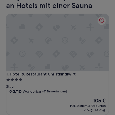
an Hotels mit einer Sauna
Hotel & Restaurant Christkindlwirt
Hotel & Restaurant Christkindlwirt
1. Hotel & Restaurant Christkindlwirt
4.0-
Sterne-
Steyr
Unterkunft
9.0
9,0/10
Wunderbar
(81 Bewertungen)
von
Der
105 €
10,
Preis
Wunderbar,
inkl. Steuern & Gebühren
beträgt
(81
9. Aug.–10. Aug.
105 €
Bewertungen)