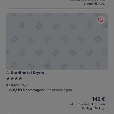
ö
beträgt
10. Aug.–11. Aug.
n
160 €
e
Stadthotel Styria
s
e
r
w
ü
r
d
i
g
e
s
H
a
Stadthotel Styria
4. Stadthotel Styria
u
4.0-
s
Sterne-
,
Altstadt Steyr
g
Unterkunft
8.6
8,6/10
Hervorragend
(44 Bewertungen)
u
von
Der
t
142 €
10,
Preis
e
Hervorragend,
inkl. Steuern & Gebühren
beträgt
s
(44
12. Aug.–13. Aug.
142 €
F
Bewertungen)