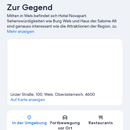
Zur Gegend
Mitten in Wels befindet sich Hotel Novapart.
Sehenswürdigkeiten wie Burg Wels und Haus der Salome Alt
sind genauso interessant wie die Attraktionen der Region, zu
denen Kulturzentrum Burg Wels und Wissenschaftsmuseum
Mehr anzeigen
Welios zählen. Ebenfalls einen Besuch wert sind diese beiden
Highlights: Freizeitzentrum Marchtrenk und Zoo Schmiding.
Zum Reiseführer für Wels
Weitere Aparthotels in Wels anzeigen
Linzer Straße, 100, Wels, Oberösterreich, 4600
Auf Karte anzeigen
Karte
In der Umgebung
Fortbewegung
Restaurants
vor Ort