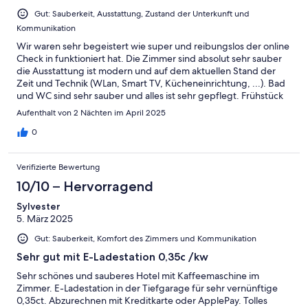
Gut: Sauberkeit, Ausstattung, Zustand der Unterkunft und
Kommunikation
Wir waren sehr begeistert wie super und reibungslos der online
Check in funktioniert hat. Die Zimmer sind absolut sehr sauber
die Ausstattung ist modern und auf dem aktuellen Stand der
Zeit und Technik (WLan, Smart TV, Kücheneinrichtung, ...). Bad
und WC sind sehr sauber und alles ist sehr gepflegt. Frühstück
bietet alles was das Herz begehrt und es wird immer sehr
Aufenthalt von 2 Nächten im April 2025
schnell nachgefüllt wenn etwas fast leer ist. Das Personal beim
Frühstück ist auch sehr freundlich und hilfsbereit. Alles im allem
0
kann ich diese Unterkunft sehr weiterempfehlen.
Verifizierte Bewertung
10/10 – Hervorragend
Sylvester
5. März 2025
Gut: Sauberkeit, Komfort des Zimmers und Kommunikation
Sehr gut mit E-Ladestation 0,35c /kw
Sehr schönes und sauberes Hotel mit Kaffeemaschine im
Zimmer. E-Ladestation in der Tiefgarage für sehr vernünftige
0,35ct. Abzurechnen mit Kreditkarte oder ApplePay. Tolles