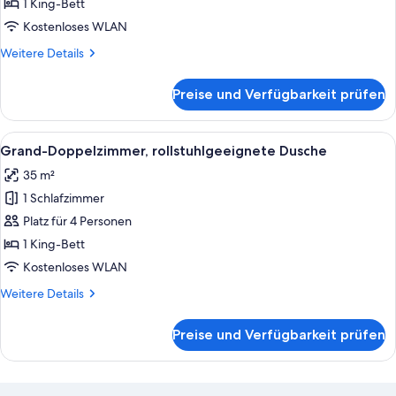
anzeigen
1 King-Bett
Kostenloses WLAN
Weitere
Weitere Details
Details
für
Preise und Verfügbarkeit prüfen
Panoramic-
Doppelzimmer
Alle
Ein modernes Hotelzimmer mit einem gr
9
Grand-Doppelzimmer, rollstuhlgeeignete Dusche
Fotos
35 m²
für
1 Schlafzimmer
Grand-
Doppelzimmer,
Platz für 4 Personen
rollstuhlgeeignete
1 King-Bett
Dusche
Kostenloses WLAN
anzeigen
Weitere
Weitere Details
Details
für
Preise und Verfügbarkeit prüfen
Grand-
Doppelzimmer,
rollstuhlgeeignete
Dusche