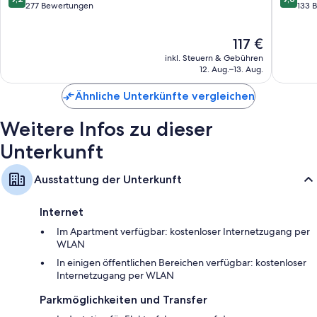
von
von
277 Bewertungen
133 
10,
10,
Wunderbar,
Wunder
Der
117 €
277
133
Preis
Bewertungen
Bewert
inkl. Steuern & Gebühren
beträgt
12. Aug.–13. Aug.
117 €
Ähnliche Unterkünfte vergleichen
Weitere Infos zu dieser
Unterkunft
Ausstattung der Unterkunft
Internet
Im Apartment verfügbar: kostenloser Internetzugang per
WLAN
In einigen öffentlichen Bereichen verfügbar: kostenloser
Internetzugang per WLAN
Parkmöglichkeiten und Transfer