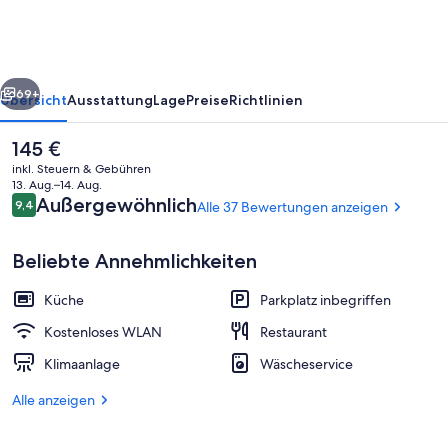
rück
Weiter
69+
Übersicht
Ausstattung
Lage
Preise
Richtlinien
Der
145 €
aktuelle
inkl. Steuern & Gebühren
Preis
13. Aug.–14. Aug.
beträgt
Bewertungen
Außergewöhnlich
9,4
Alle 37 Bewertungen anzeigen
9,4 von 10.
145 €.
Beliebte Annehmlichkeiten
Küche
Parkplatz inbegriffen
Frühstück und Mittagessen
Kostenloses WLAN
Restaurant
Klimaanlage
Wäscheservice
Alle anzeigen