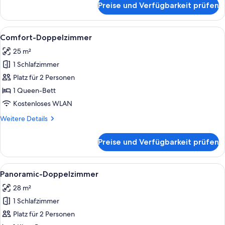
Preise und Verfügbarkeit prüfen
Basic-
Apartment,
1
Alle
Ein modernes Hotelzimmer mit einem 
18
Queen-
Comfort-Doppelzimmer
Fotos
Bett
25 m²
für
1 Schlafzimmer
Comfort-
Doppelzimmer
Platz für 2 Personen
anzeigen
1 Queen-Bett
Kostenloses WLAN
Weitere
Weitere Details
Details
für
Preise und Verfügbarkeit prüfen
Comfort-
Doppelzimmer
Alle
Ein modernes Hotelzimmer mit einem B
13
Panoramic-Doppelzimmer
Fotos
28 m²
für
1 Schlafzimmer
Panoramic-
Doppelzimmer
Platz für 2 Personen