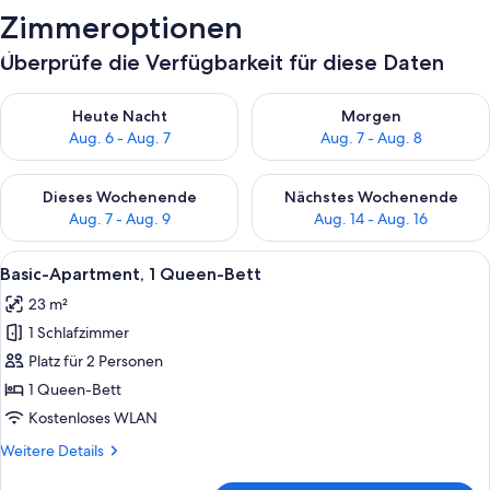
Zimmeroptionen
Überprüfe die Verfügbarkeit für diese Daten
Überprüfe die Verfügbarkeit für heute Nacht, Aug. 6 - Aug. 7.
Überprüfe die Verfügbarkeit f
Heute Nacht
Morgen
Aug. 6 - Aug. 7
Aug. 7 - Aug. 8
Überprüfe die Verfügbarkeit für dieses Wochenende, Aug. 7 - 
Überprüfe die Verfügbarkeit f
Dieses Wochenende
Nächstes Wochenende
Aug. 7 - Aug. 9
Aug. 14 - Aug. 16
Alle
Ein modernes Hotelzimmer mit Bett, Sc
7
Basic-Apartment, 1 Queen-Bett
Fotos
23 m²
für
1 Schlafzimmer
Basic-
Apartment,
Platz für 2 Personen
1
1 Queen-Bett
Queen-
Kostenloses WLAN
Bett
Weitere
Weitere Details
anzeigen
Details
für