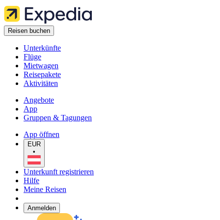
Reisen buchen
Unterkünfte
Flüge
Mietwagen
Reisepakete
Aktivitäten
Angebote
App
Gruppen & Tagungen
App öffnen
EUR
•
Unterkunft registrieren
Hilfe
Meine Reisen
Anmelden