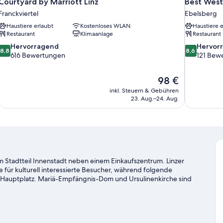
Courtyard by Marriott Linz
Best West
Franckviertel
Ebelsberg
Haustiere erlaubt
Kostenloses WLAN
Haustiere e
Restaurant
Klimaanlage
Restaurant
8.8
8.6
Hervorragend
Hervor
8,8
8,6
von
von
616 Bewertungen
121 Bew
10,
10,
Hervorragend,
Hervorrage
Der
98 €
616
121
Preis
Bewertungen
Bewertung
inkl. Steuern & Gebühren
beträgt
23. Aug.–24. Aug.
98 €
im Stadtteil Innenstadt neben einem Einkaufszentrum. Linzer
für kulturell interessierte Besucher, während folgende
er Hauptplatz. Mariä-Empfängnis-Dom und Ursulinenkirche sind
r.
Zum Reiseführer für Linz