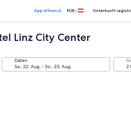
•
App öffnen
EUR
Unterkunft registr
el Linz City Center
Daten
G