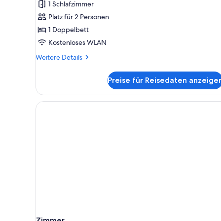
1 Schlafzimmer
anzeigen
Platz für 2 Personen
1 Doppelbett
Kostenloses WLAN
Weitere
Weitere Details
Details
für
Preise für Reisedaten anzeige
Comfort-
Doppelzimmer
Zimmer