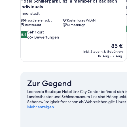
Hotel Schillerpark Linz, a member of Radisson
Individuals
Innenstadt
Haustiere erlaubt
Kostenloses WLAN
Restaurant
Klimaanlage
8.4
Sehr gut
8,4
von
667 Bewertungen
10,
Der
85 €
Sehr
Preis
inkl. Steuern & Gebühren
gut,
beträgt
16. Aug.–17. Aug.
667
85 €
Bewertungen
Zur Gegend
Leonardo Boutique Hotel Linz City Center befindet sich 
Landestheater und Schlossmuseum Linz sind Höhepunkte 
Sehenswürdigkeit fast schon als Wahrzeichen gilt: Linz
zwei weitere empfehlenswerte Orte für einen Absteche
Mehr anzeigen