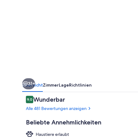
Center
31+
Übersicht
Zimmer
Lage
Richtlinien
Bewertungen
Wunderbar
9,0
9,0 von 10.
Alle 481 Bewertungen anzeigen
Beliebte Annehmlichkeiten
Haustiere erlaubt