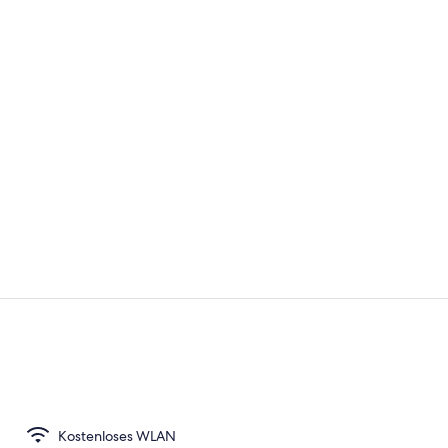
Zimmersafe, 
Außenberei
Kostenloses WLAN