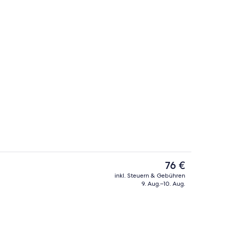
Schreibtisch, schallisolierte Zimmer, Bügeleisen/Bügelbrett
Businesscenter
Der
76 €
aktuelle
inkl. Steuern & Gebühren
Preis
9. Aug.–10. Aug.
ch
Lobby
beträgt
76 €.