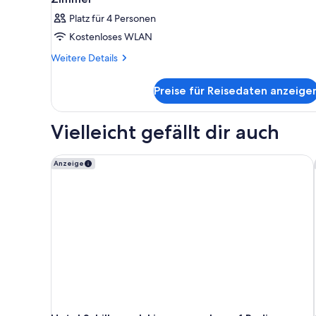
Platz für 4 Personen
Kostenloses WLAN
Weitere
Weitere Details
Details
für
Preise für Reisedaten anzeige
Zimmer
Vielleicht gefällt dir auch
Hotel Schillerpark Linz, a member of Radisson Indivi
Anzeige