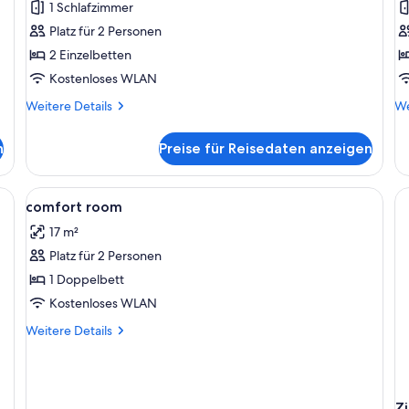
1 Schlafzimmer
anzeigen
a
Platz für 2 Personen
2 Einzelbetten
Kostenloses WLAN
Weitere
We
Weitere Details
We
Details
De
für
fü
n
Preise für Reisedaten anzeigen
Comfort-
Su
Zweibettzimmer
Zi
Alle
Ein modernes Hotelzimmer mit einem 
5
comfort room
Fotos
17 m²
für
Platz für 2 Personen
comfort
room
1 Doppelbett
anzeigen
Kostenloses WLAN
Weitere
Weitere Details
Details
für
comfort
room
Z