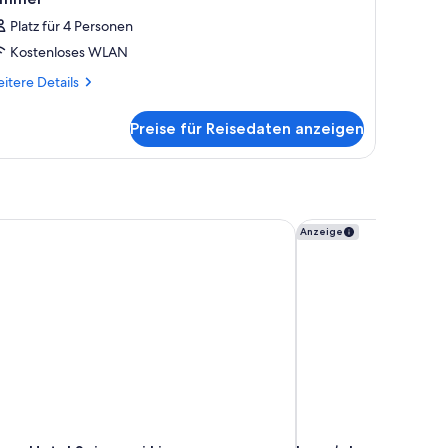
Platz für 4 Personen
Kostenloses WLAN
itere
itere Details
tails
r
Preise für Reisedaten anzeigen
mmer
rn Hotel Spinnerei Linz
harry’s home Linz-Ur
Anzeige