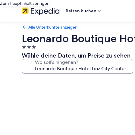
Zum Hauptinhalt springen
Reisen buchen
Alle Unterkünfte anzeigen
Leonardo Boutique Hot
3.0-
Sterne-
Wähle deine Daten, um Preise zu sehen
Unterkunft
Wo soll’s hingehen?
Fotogalerie
von
Leonardo
Boutique
Hotel
Linz
City