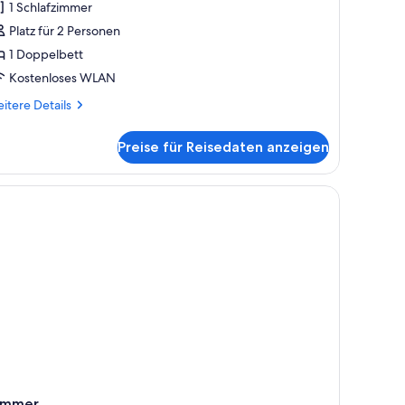
1 Schlafzimmer
nzeigen
Platz für 2 Personen
1 Doppelbett
Kostenloses WLAN
itere
itere Details
tails
r
Preise für Reisedaten anzeigen
perior-
mmer
großen Bett, einem Schreibtisch und einem großen Fenster mit Vorhängen.
immer