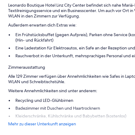
Leonardo Boutique Hotel Linz City Center befindet sich nahe Mari
Textilreinigungsservice und ein Businesscenter. Um auch vor Ort i
WLAN in den Zimmern zur Verfügung.
Außerdem erwarten dich Extras wie:
Ein Frühstücksbuffet (gegen Aufpreis), Parken ohne Service (kos
(Hin- und Rückfahrt)
Eine Ladestation für Elektroautos, ein Safe an der Rezeption un
Rauchverbot in der Unterkunft, mehrsprachiges Personal und e
Zimmerausstattung
Alle 129 Zimmer verfügen über Annehmlichkeiten wie Safes in Lapt
WLAN und Schreibtischstühle.
Weitere Annehmlichkeiten sind unter anderem:
Recycling und LED-Glühbirnen
Badezimmer mit Duschen und Haartrocknern
Kleiderschränke, Kühlschränke und Babybetten (kostenlos)
Mehr zu dieser Unterkunft anzeigen