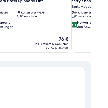
ern Hotel Spinnerei Linz
harry’s home Linz-U
Sankt Magdalena
rlaubt
Kostenloses WLAN
Haustiere erlaubt
Klimaanlage
Klimaanlage
8.8
ragend
Hervorragend
8,8
von
ertungen
366 Bewertungen
10,
nd,
Hervorragend,
Der
76 €
366
Preis
en
Bewertungen
inkl. Steuern & Gebühren
beträgt
30. Aug.–31. Aug.
76 €