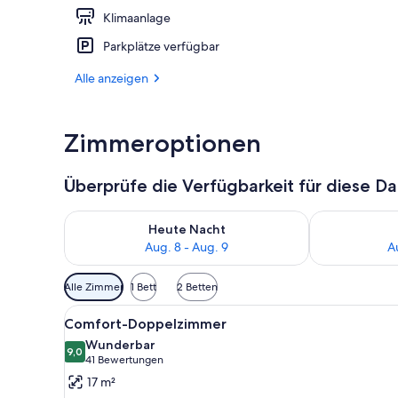
Klimaanlage
Lobby
Parkplätze verfügbar
Alle anzeigen
Zimmeroptionen
Überprüfe die Verfügbarkeit für diese D
Überprüfe die Verfügbarkeit für heute Nacht, Aug. 8
Überprüfe die
Heute Nacht
Aug. 8 - Aug. 9
A
Verfügbare
Alle Zimmer
1 Bett
2 Betten
Filter
Alle
Ein Hotelzimmer mit einem gro
für
7
Comfort-Doppelzimmer
Fotos
Zimmer
Wunderbar
für
9,0
9,0 von 10
(41
41 Bewertungen
Comfort-
Bewertungen)
17 m²
Doppelzimmer