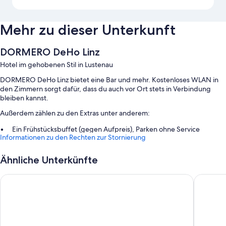
Mehr zu dieser Unterkunft
DORMERO DeHo Linz
Hotel im gehobenen Stil in Lustenau
DORMERO DeHo Linz bietet eine Bar und mehr. Kostenloses WLAN in
den Zimmern sorgt dafür, dass du auch vor Ort stets in Verbindung
bleiben kannst.
Außerdem zählen zu den Extras unter anderem:
Ein Frühstücksbuffet (gegen Aufpreis), Parken ohne Service
Informationen zu den Rechten zur Stornierung
(kostenpflichtig) und eine Ladestation für Elektroautos
Express-Check-out, Gepäckaufbewahrung und ein Fahrstuhl
Ähnliche Unterkünfte
Rauchverbot in der Unterkunft
Trans World Hotel Donauwelle
Best Wes
Zimmerausstattung
Alle 97 Zimmer verfügen über Annehmlichkeiten wie laptopgeeignete
Arbeitsplätze und separate Sitzecken sowie Extras wie kostenloses
WLAN und Safes.