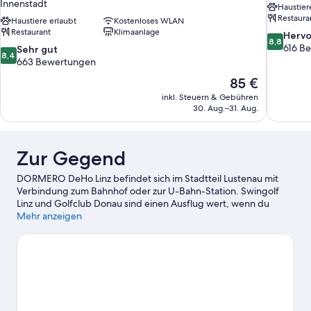
Innenstadt
Haustier
Restaura
Haustiere erlaubt
Kostenloses WLAN
Restaurant
Klimaanlage
8.8
Herv
8,8
von
616 B
8.4
Sehr gut
8,4
10,
von
663 Bewertungen
Hervorrag
10,
Der
85 €
616
Sehr
Preis
Bewertun
inkl. Steuern & Gebühren
gut,
beträgt
30. Aug.–31. Aug.
663
85 €
Bewertungen
Zur Gegend
DORMERO DeHo Linz befindet sich im Stadtteil Lustenau mit
Verbindung zum Bahnhof oder zur U-Bahn-Station. Swingolf
Linz und Golfclub Donau sind einen Ausflug wert, wenn du
etwas unternehmen möchtest. Wer dagegen die Attraktionen
Mehr anzeigen
der Region bewundern möchte, ist hier richtig: Botanischer
Garten Linz und Zoo Linz. Du möchtest deinen Aufenthalt in der
Stadt mit dem Besuch eines spannenden Events oder einer
Sportveranstaltung aufpeppen? Dann schau doch einmal hier
vorbei: TipsArena (Sporthalle) oder Linzer Stadion.
Zum
Reiseführer für Linz