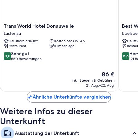
Weitere Komforts in den Zimmern sind zum Beispiel:
Recycling und LED-Glühbirnen
Badezimmer mit Duschen und Haartrocknern
Trans
Best
Trans World Hotel Donauwelle
Best W
40-Zoll-Flachbildfernseher mit Kabelempfang
World
Western
Lustenau
Ebelsbe
Hotel
Hotel
Kleiderschränke, separate Sitzecken und Heizung
Haustiere erlaubt
Kostenloses WLAN
Hausti
Donauwelle
Spinner
Restaurant
Klimaanlage
Restau
Lustenau
Linz
Ebelsbe
8.0
8.6
Sehr gut
Her
8,0
8,6
von
von
550 Bewertungen
121 
10,
10,
Sehr
Hervorr
Der
86 €
gut,
121
Preis
inkl. Steuern & Gebühren
550
Bewert
beträgt
21. Aug.–22. Aug.
Bewertungen
86 €
Ähnliche Unterkünfte vergleichen
Weitere Infos zu dieser
Unterkunft
Ausstattung der Unterkunft