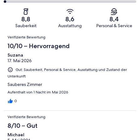
Bewertung
Gästebewertungen
von
eine
185
von
haben
insgesamt
Bewertung
Gästebewertungen
10
eine
185
von
haben
8,8
8,6
8,4
-
Bewertung
Gästebewertungen
8
eine
Sauberkeit
Ausstattung
Personal & Service
Hervorragend
von
haben
-
Bewertung
Bewertungen
6
eine
Gut
Verifizierte Bewertung
von
-
Bewertung
4
10/10 – Hervorragend
Okay
von
-
2
Suzana
Schlecht
17. Mai 2026
-
Ungenügend
Gut: Sauberkeit, Personal & Service, Ausstattung und Zustand der
Unterkunft
Sauberes Zimmer
Aufenthalt von 1 Nacht im Mai 2026
0
Verifizierte Bewertung
8/10 – Gut
Michael