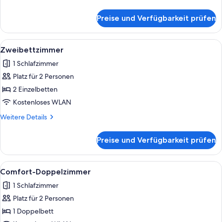
Details
für
Preise und Verfügbarkeit prüfen
Doppelzimmer
Alle
Ein Hotelzimmer mit zwei Einzelbette
5
Zweibettzimmer
Fotos
1 Schlafzimmer
für
Platz für 2 Personen
Zweibettzimmer
anzeigen
2 Einzelbetten
Kostenloses WLAN
Weitere
Weitere Details
Details
für
Preise und Verfügbarkeit prüfen
Zweibettzimmer
Alle
Ein Hotelzimmer mit Bett, Schreibtisc
4
Comfort-Doppelzimmer
Fotos
1 Schlafzimmer
für
Platz für 2 Personen
Comfort-
Doppelzimmer
1 Doppelbett