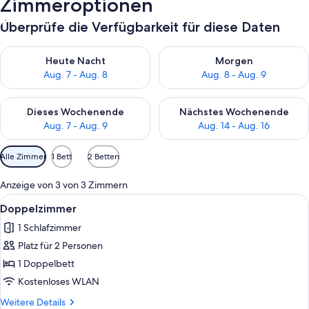
Zimmeroptionen
Überprüfe die Verfügbarkeit für diese Daten
Überprüfe die Verfügbarkeit für heute Nacht, Aug. 7 - Aug. 8.
Überprüfe die Verfügbarkeit f
Heute Nacht
Morgen
Aug. 7 - Aug. 8
Aug. 8 - Aug. 9
Überprüfe die Verfügbarkeit für dieses Wochenende, Aug. 7 - 
Überprüfe die Verfügbarkeit f
Dieses Wochenende
Nächstes Wochenende
Aug. 7 - Aug. 9
Aug. 14 - Aug. 16
Verfügbare
Alle Zimmer
1 Bett
2 Betten
Filter
für
Anzeige von 3 von 3 Zimmern
Zimmer
Alle
Ein Hotelzimmer mit einem großen Bet
5
Doppelzimmer
Fotos
1 Schlafzimmer
für
Platz für 2 Personen
Doppelzimmer
anzeigen
1 Doppelbett
Kostenloses WLAN
Weitere
Weitere Details