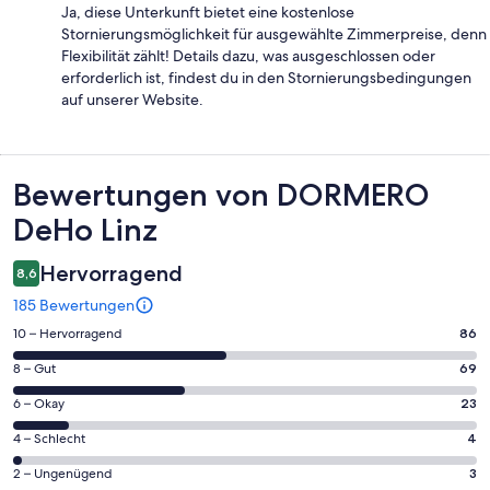
Ja, diese Unterkunft bietet eine kostenlose
Stornierungsmöglichkeit für ausgewählte Zimmerpreise, denn
Flexibilität zählt! Details dazu, was ausgeschlossen oder
erforderlich ist, findest du in den Stornierungsbedingungen
auf unserer Website.
Bewertungen
Bewertungen von DORMERO
DeHo Linz
Hervorragend
8,6
185 Bewertungen
86
10 – Hervorragend
86
von
69
8 – Gut
69
insgesamt
von
185
23
6 – Okay
23
insgesamt
Gästebewertungen
von
185
4
4 – Schlecht
4
haben
insgesamt
Gästebewertungen
von
eine
185
3
2 – Ungenügend
3
haben
insgesamt