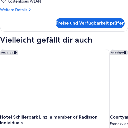
anzeigen
Kostenloses WLAN
Weitere
Weitere Details
Details
für
Preise und Verfügbarkeit prüfen
Comfort-
Doppelzimmer
Vielleicht gefällt dir auch
Hotel Schillerpark Linz, a member of Radisson Individuals
Courtyar
Anzeige
Anzeige
Hotel Schillerpark Linz, a member of Radisson
Courtyar
Individuals
Franckvier