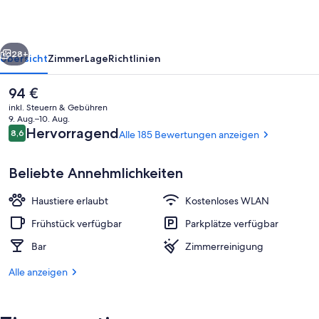
rück
Weiter
28+
Übersicht
Zimmer
Lage
Richtlinien
Der
94 €
aktuelle
inkl. Steuern & Gebühren
Preis
9. Aug.–10. Aug.
beträgt
Bewertungen
Hervorragend
8,6
Alle 185 Bewertungen anzeigen
8,6 von 10.
94 €.
Beliebte Annehmlichkeiten
Haustiere erlaubt
Kostenloses WLAN
Bar (in der Unterkunft)
Frühstück verfügbar
Parkplätze verfügbar
Bar
Zimmerreinigung
Alle anzeigen