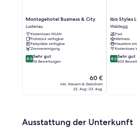
Montagehotel
ibis
Montagehotel Business & City
ibis Styles L
Business
Styles
Lustenau
Waldegg
&
Linz
Kostenloses WLAN
Pool
City
Waldegg
Frühstück verfügbar
Wellness
Lustenau
Parkplätze verfügbar
Haustiere erl
Zimmerreinigung
Kostenloses
8.0
8.0
Sehr gut
Sehr gut
8,0
8,0
von
von
56 Bewertungen
603 Bewer
10,
10,
Sehr
Sehr
Der
60 €
gut,
gut,
Preis
56
603
inkl. Steuern & Gebühren
beträgt
Bewertungen
Bewertungen
22. Aug.–23. Aug.
60 €
Ausstattung der Unterkunft