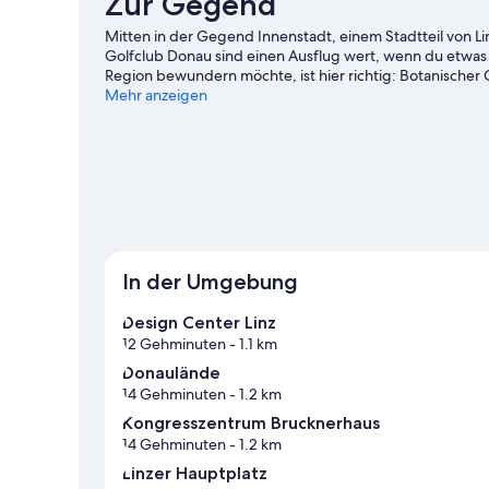
Zur Gegend
Mitten in der Gegend Innenstadt, einem Stadtteil von Li
Golfclub Donau sind einen Ausflug wert, wenn du etwa
Region bewundern möchte, ist hier richtig: Botanischer 
Stadt mit dem Besuch eines spannenden Events oder ei
Mehr anzeigen
vorbei: Linzer Stadion oder TipsArena (Sporthalle).
Zum R
In der Umgebung
Design Center Linz
12 Gehminuten
- 1.1 km
Donaulände
14 Gehminuten
- 1.2 km
Kongresszentrum Brucknerhaus
14 Gehminuten
- 1.2 km
Linzer Hauptplatz