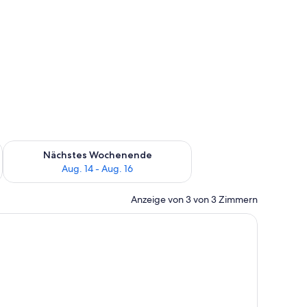
es Wochenende, Aug. 7 - Aug. 9.
Überprüfe die Verfügbarkeit für nächstes Wochenende, Aug. 1
Nächstes Wochenende
Aug. 14 - Aug. 16
Anzeige von 3 von 3 Zimmern
, Stuhl, Kleiderschrank und Fernseher.