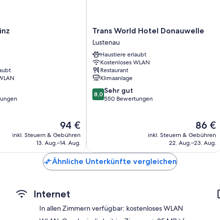
Zimmerreinigung und Schreibtisch
Trans
inz
Trans World Hotel Donauwelle
World
Lustenau
Hotel
Haustiere erlaubt
Donauwelle
Kostenloses WLAN
Lustenau
aubt
Restaurant
 WLAN
Klimaanlage
8.0
Sehr gut
8,0
von
tungen
550 Bewertungen
10,
Sehr
Der
Der
94 €
86 €
gut,
Preis
Preis
550
inkl. Steuern & Gebühren
inkl. Steuern & Gebühren
beträgt
beträgt
Bewertungen
13. Aug.–14. Aug.
22. Aug.–23. Aug.
94 €
86 €
Ähnliche Unterkünfte vergleichen
Internet
In allen Zimmern verfügbar: kostenloses WLAN