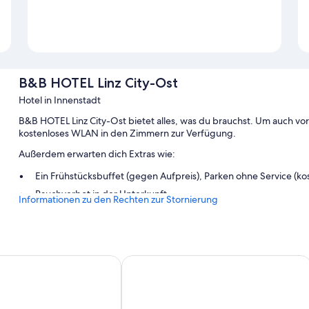
B&B HOTEL Linz City-Ost
Hotel in Innenstadt
B&B HOTEL Linz City-Ost bietet alles, was du brauchst. Um auch vo
kostenloses WLAN in den Zimmern zur Verfügung.
Außerdem erwarten dich Extras wie:
Ein Frühstücksbuffet (gegen Aufpreis), Parken ohne Service (kos
Rauchverbot in der Unterkunft
Informationen zu den Rechten zur Stornierung
Zimmerausstattung
Alle 73 Zimmer überzeugen durch Komforts wie kostenloses WLAN u
z
Trans World Hotel Donauwelle
Zusätzliche Annehmlichkeiten sind zum Beispiel:
Badezimmer mit Duschen und kostenlosen Toilettenartikeln
28-Zoll-HD-Fernseher mit Digitalempfang