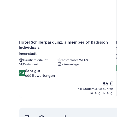
Hotel Schillerpark Linz, a member of Radisson
Individuals
Innenstadt
Haustiere erlaubt
Kostenloses WLAN
Restaurant
Klimaanlage
8.4
Sehr gut
8,4
von
666 Bewertungen
10,
Der
85 €
Sehr
Preis
inkl. Steuern & Gebühren
gut,
beträgt
16. Aug.–17. Aug.
666
85 €
Bewertungen