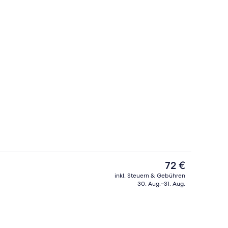
h
Lobby
Der
72 €
aktuelle
inkl. Steuern & Gebühren
Preis
30. Aug.–31. Aug.
ttwaren, Schreibtisch, Verdunkelungsvorhänge
Außenbereich
beträgt
72 €.