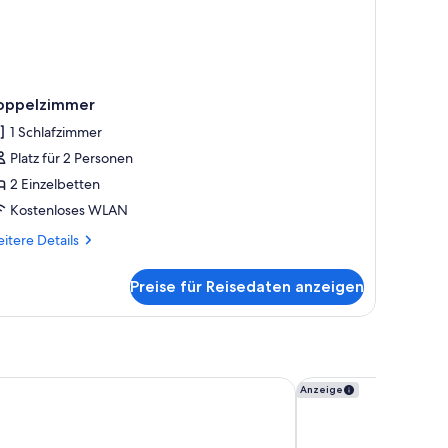
oppelzimmer
1 Schlafzimmer
Platz für 2 Personen
2 Einzelbetten
Kostenloses WLAN
itere
itere Details
tails
r
Preise für Reisedaten anzeigen
ppelzimmer
rn Hotel Spinnerei Linz
arte Hotel Linz
Anzeige