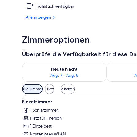
Frühstück verfügbar
Speisen
Alle anzeigen
Zimmeroptionen
Überprüfe die Verfügbarkeit für diese D
Überprüfe die Verfügbarkeit für heute Nacht, Aug. 7
Überprüfe die
Heute Nacht
Aug. 7 - Aug. 8
A
Verfügbare
Alle Zimmer
1 Bett
2 Betten
Filter
Alle
Einzelzimmer | Allergikerbett
für
4
Einzelzimmer
Fotos
Zimmer
1 Schlafzimmer
für
Platz für 1 Person
Einzelzimmer
anzeigen
1 Einzelbett
Kostenloses WLAN