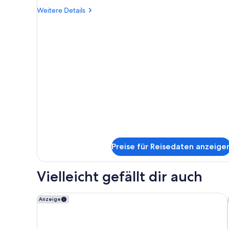
Weitere
Weitere Details
Details
für
Einzelzimmer
Preise für Reisedaten anzeige
Vielleicht gefällt dir auch
Hotel Schillerpark Linz, a member of Radisson Indivi
Anzeige