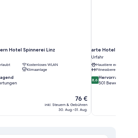
ern Hotel Spinnerei Linz
arte Hotel Linz
Urfahr
rlaubt
Kostenloses WLAN
Haustiere erlaubt
Klimaanlage
Fitnessbereich
8.6
ragend
Hervorragend
8,6
von
ertungen
501 Bewertungen
10,
nd,
Hervorragend,
Der
76 €
501
Preis
en
Bewertungen
inkl. Steuern & Gebühren
beträgt
30. Aug.–31. Aug.
76 €