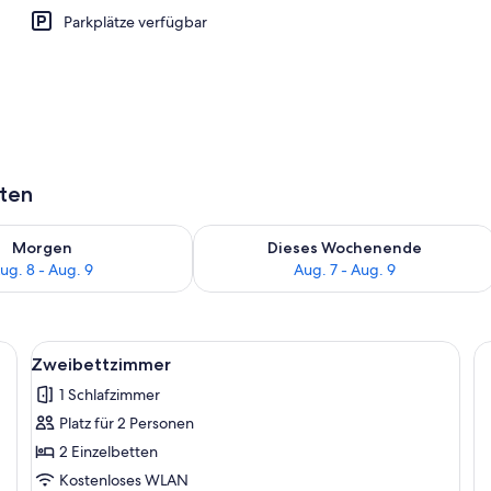
Parkplätze verfügbar
aten
 - Aug. 8.
 Verfügbarkeit für morgen, Aug. 8 - Aug. 9.
Überprüfe die Verfügbarkeit für dies
Morgen
Dieses Wochenende
ug. 8 - Aug. 9
Aug. 7 - Aug. 9
waren, Schreibtisch, Verdunkelungsvorhänge
Alle
Ein Hotelzimmer mit Bett, Schreibtisch
5
Zweibettzimmer
Fotos
1 Schlafzimmer
für
Platz für 2 Personen
Zweibettzimmer
anzeigen
2 Einzelbetten
Kostenloses WLAN