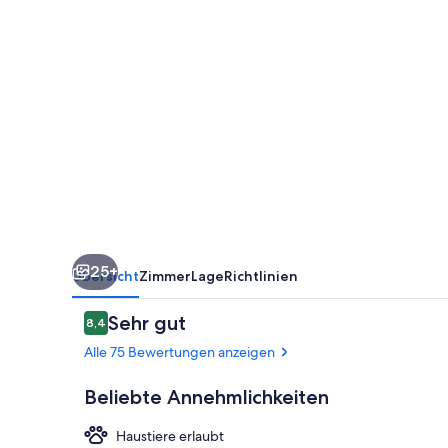
25+
Übersicht
Zimmer
Lage
Richtlinien
Bewertungen
Sehr gut
8,4
8,4 von 10.
Alle 75 Bewertungen anzeigen
Beliebte Annehmlichkeiten
Haustiere erlaubt