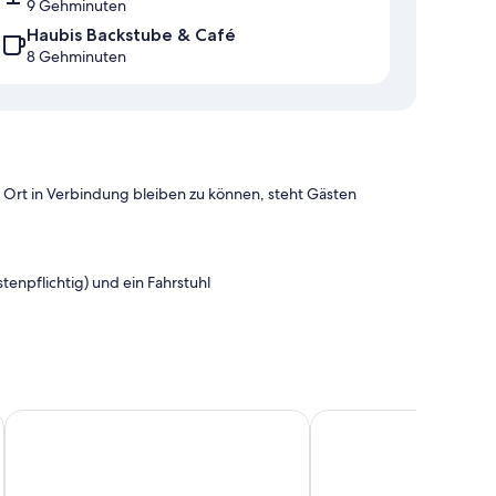
9 Gehminuten
Haubis Backstube & Café
8 Gehminuten
r Ort in Verbindung bleiben zu können, steht Gästen
tenpflichtig) und ein Fahrstuhl
nd eine Schallisolierung.
Best Western Hotel Spinnerei Linz
boulderbar hotel linz