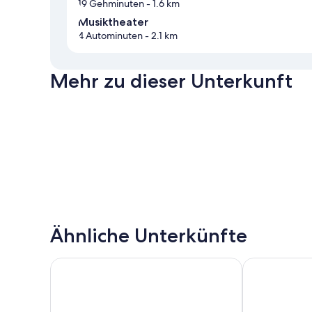
19 Gehminuten
- 1.6 km
Musiktheater
4 Autominuten
- 2.1 km
Mehr zu dieser Unterkunft
Ähnliche Unterkünfte
Montagehotel Business & City
ibis Styles Lin