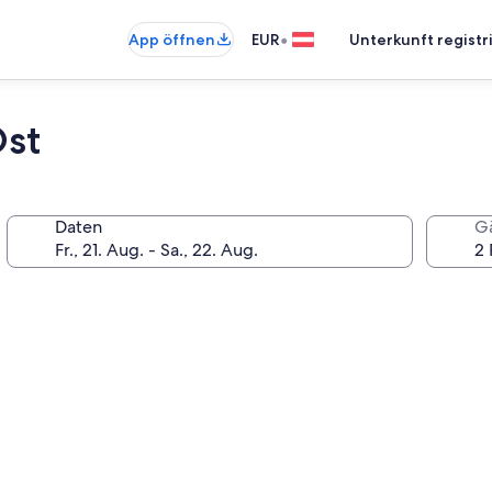
•
App öffnen
EUR
Unterkunft registr
Ost
Daten
G