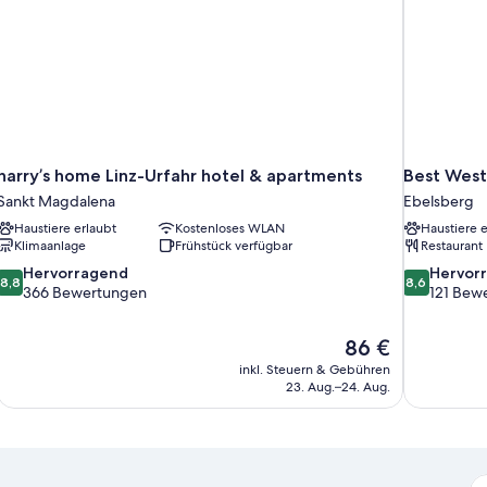
harry’s home Linz-Urfahr hotel & apartments
Best West
Sankt Magdalena
Ebelsberg
Haustiere erlaubt
Kostenloses WLAN
Haustiere e
Klimaanlage
Frühstück verfügbar
Restaurant
8.8
8.6
Hervorragend
Hervor
8,8
8,6
von
von
366 Bewertungen
121 Bew
10,
10,
Hervorragend,
Hervorrage
Der
86 €
366
121
Preis
Bewertungen
Bewertung
inkl. Steuern & Gebühren
beträgt
23. Aug.–24. Aug.
86 €