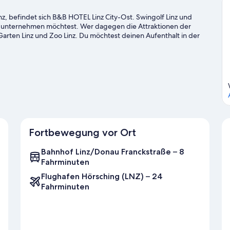
nz, befindet sich B&B HOTEL Linz City-Ost. Swingolf Linz und
s unternehmen möchtest. Wer dagegen die Attraktionen der
Garten Linz und Zoo Linz. Du möchtest deinen Aufenthalt in der
ner Sportveranstaltung aufpeppen? Dann schau doch einmal hier
eiseführer für Linz
Fortbewegung vor Ort
Bahnhof Linz/Donau Franckstraße – 8
Fahrminuten
Flughafen Hörsching (LNZ) – 24
Fahrminuten