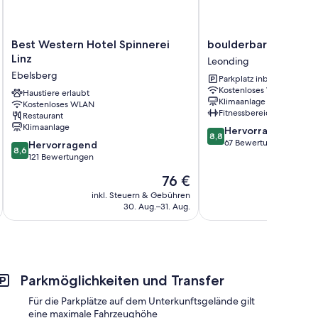
Best
boulderbar
Best Western Hotel Spinnerei
boulderbar hotel lin
Western
hotel
Linz
Leonding
Hotel
linz
Ebelsberg
Parkplatz inbegriffen
Spinnerei
Leonding
Kostenloses WLAN
Linz
Haustiere erlaubt
Klimaanlage
Kostenloses WLAN
Ebelsberg
Fitnessbereich
Restaurant
Klimaanlage
8.8
Hervorragend
8,8
von
67 Bewertungen
8.6
Hervorragend
8,6
10,
von
121 Bewertungen
Hervorragend,
10,
Der
76 €
67
Hervorragend,
Preis
Bewertungen
121
inkl. Steuern & Gebühren
beträgt
30. Aug.–31. Aug.
Bewertungen
76 €
Parkmöglichkeiten und Transfer
Für die Parkplätze auf dem Unterkunftsgelände gilt
eine maximale Fahrzeughöhe