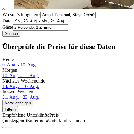
Wo soll’s hingehen?
Daten
Gäste
Suchen
Überprüfe die Preise für diese Daten
Heute
9. Aug. - 10. Aug.
Morgen
10. Aug. - 11. Aug.
Nächstes Wochenende
14. Aug. - 16. Aug.
In zwei Wochen
21. Aug. - 23. Aug.
Karte anzeigen
Filtern
Empfohlene Unterkünfte
Preis
(aufsteigend)
Entfernung
Unterkunftsstandard