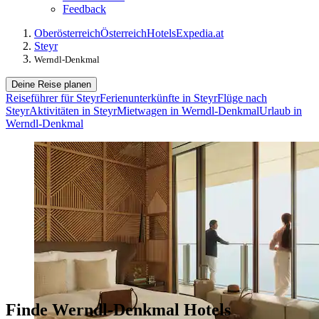
Feedback
Oberösterreich
Österreich
Hotels
Expedia.at
Steyr
Werndl-Denkmal
Deine Reise planen
Reiseführer für Steyr
Ferienunterkünfte in Steyr
Flüge nach
Steyr
Aktivitäten in Steyr
Mietwagen in Werndl-Denkmal
Urlaub in
Werndl-Denkmal
Finde Werndl-Denkmal Hotels