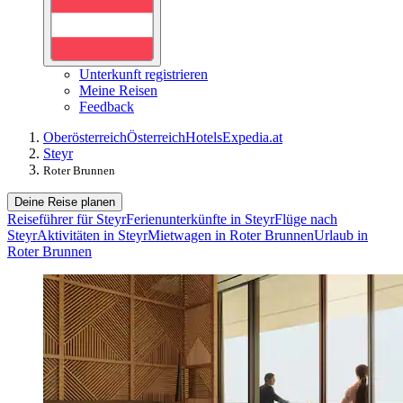
Unterkunft registrieren
Meine Reisen
Feedback
Oberösterreich
Österreich
Hotels
Expedia.at
Steyr
Roter Brunnen
Deine Reise planen
Reiseführer für Steyr
Ferienunterkünfte in Steyr
Flüge nach
Steyr
Aktivitäten in Steyr
Mietwagen in Roter Brunnen
Urlaub in
Roter Brunnen