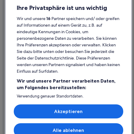
Einreisebestimmungen
Ihre Privatsphäre ist uns wichtig
Hotels mit Frühstück in Steyr
Datenschutzerklärung
Hotels mit Klimaanlage in Steyr
Wir und unsere
16
Partner speichern und/ oder greifen
Cookie-Erklärung
auf Informationen auf einem Gerät zu, z.B. auf
Hotels mit Pool in Steyr
eindeutige Kennungen in Cookies, um
Rechtliche Hinweise/Kontakt
Hotels mit Restaurant in Steyr
personenbezogene Daten zu verarbeiten. Sie können
Inhaltsrichtlinien und Melden von Inhalten
Hotels mit Sauna in Steyr
Ihre Präferenzen akzeptieren oder verwalten. Klicken
Sie dazu bitte unten oder besuchen Sie jederzeit die
Hotels mit Whirlpool in Steyr
Hilfe
Seite der Datenschutzrichtlinie. Diese Präferenzen
Hotels mit WLAN in Steyr
werden unseren Partnern signalisiert und haben keinen
Hilfe
Haustierfreundliche in Steyr
Einfluss auf Surfdaten.
Buchung ändern oder stornieren
Independent Hotels in Steyr
Wir und unsere Partner verarbeiten Daten,
Rückerstattungsprozess und Zeitrahmen
um Folgendes bereitzustellen:
Hotels mit Aussicht in Steyr
Buchen Sie einen Flug mit einer Gutschrift bei der Fluggesellschaft
Verwendung genauer Standortdaten.
Abenteuer in Steyr
Endgeräteeigenschaften zur Identifikation aktiv abfragen.
Internationale Reisedokumente
Speichern von oder Zugriff auf Informationen auf einem
Steigenberger Hotels in Steyr
Akzeptieren
Endgerät. Personalisierte Werbung und Inhalte, Messung
Strand in Steyr
von Werbeleistung und der Performance von Inhalten,
Zielgruppenforschung sowie Entwicklung und
Hotels mit Wellnessbereich in Steyr
Verbesserung von Angeboten.
Alle ablehnen
© 2026 Expedia, Inc., ein Unternehmen der Expedia Group. Alle Rechte
Liste der Partner (Lieferanten)
Steyr Hotels