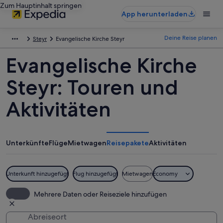
Zum Hauptinhalt springen
App herunterladen
Deine Reise planen
Steyr
Evangelische Kirche Steyr
Evangelische Kirche
Steyr: Touren und
Aktivitäten
Unterkünfte
Flüge
Mietwagen
Reisepakete
Aktivitäten
Unterkunft hinzugefügt
Flug hinzugefügt
Mietwagen
Economy
Mehrere Daten oder Reiseziele hinzufügen
Abreiseort