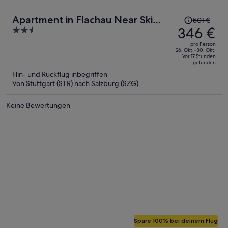
Der
Apartment in Flachau Near Ski
501 €
Preis
346 €
2.5
Slopes
betrug
out
pro Person
501 €,
of
26. Okt.–30. Okt.
Vor 17 Stunden
jetzt
5
gefunden
beträgt
Hin- und Rückflug inbegriffen
er
Von Stuttgart (STR) nach Salzburg (SZG)
346 €
pro
Keine Bewertungen
Person
Spare 100% bei deinem Flug