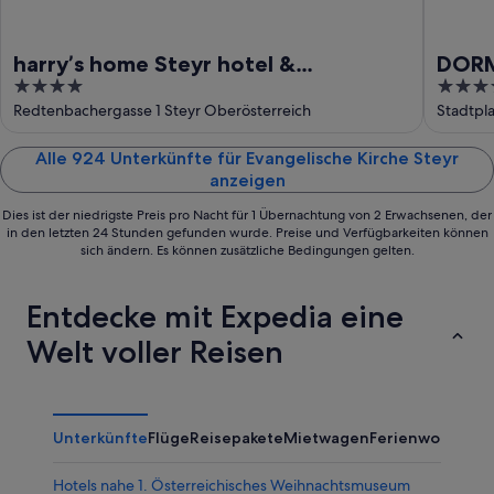
harry’s home Steyr hotel &
DORM
4
4
apartments
out
out
Redtenbachergasse 1 Steyr Oberösterreich
Stadtpla
of
of
5
5
Alle 924 Unterkünfte für Evangelische Kirche Steyr
anzeigen
Dies ist der niedrigste Preis pro Nacht für 1 Übernachtung von 2 Erwachsenen, der
in den letzten 24 Stunden gefunden wurde. Preise und Verfügbarkeiten können
sich ändern. Es können zusätzliche Bedingungen gelten.
Entdecke mit Expedia eine
Welt voller Reisen
Unterkünfte
Flüge
Reisepakete
Mietwagen
Ferienwohnung
Hotels nahe 1. Österreichisches Weihnachtsmuseum