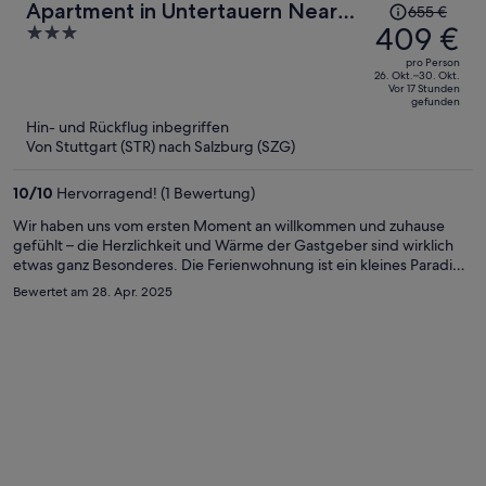
Der
Apartment in Untertauern Near
655 €
Preis
409 €
3
Ski Slopes
betrug
out
pro Person
655 €,
of
26. Okt.–30. Okt.
Vor 17 Stunden
jetzt
5
gefunden
beträgt
Hin- und Rückflug inbegriffen
er
Von Stuttgart (STR) nach Salzburg (SZG)
409 €
pro
10
/
10
Hervorragend! (1 Bewertung)
Person
Wir haben uns vom ersten Moment an willkommen und zuhause
gefühlt – die Herzlichkeit und Wärme der Gastgeber sind wirklich
etwas ganz Besonderes. Die Ferienwohnung ist ein kleines Paradies:
liebevoll eingerichtet, blitzsauber und mit allem ausgestattet, was
Bewertet am 28. Apr. 2025
man sich nur wünschen kann. Ich kann diese Unterkunft
uneingeschränkt weiterempfehlen.