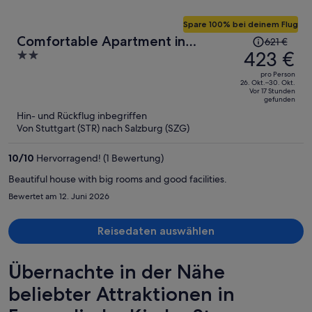
Spare 100% bei deinem Flug
Der
Comfortable Apartment in
621 €
Preis
423 €
2
Radstadt on a Farm
betrug
out
pro Person
621 €,
of
26. Okt.–30. Okt.
Vor 17 Stunden
jetzt
5
gefunden
beträgt
Hin- und Rückflug inbegriffen
er
Von Stuttgart (STR) nach Salzburg (SZG)
423 €
pro
10
/
10
Hervorragend! (1 Bewertung)
Person
Beautiful house with big rooms and good facilities.
Bewertet am 12. Juni 2026
Reisedaten auswählen
Übernachte in der Nähe
beliebter Attraktionen in