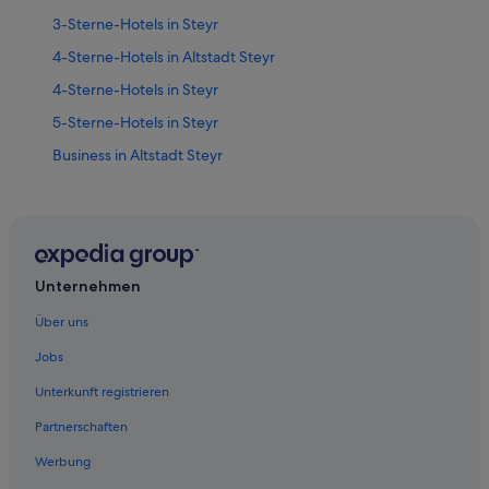
3-Sterne-Hotels in Steyr
4-Sterne-Hotels in Altstadt Steyr
4-Sterne-Hotels in Steyr
5-Sterne-Hotels in Steyr
Business in Altstadt Steyr
Hotels mit Klimaanlage in Altstadt Steyr
Altstadt Steyr Hotels
Hotels nahe Bummerlhaus
Hotels nahe Dunkelhof
Unternehmen
Hotels nahe Evangelische Kirche Steyr
Über uns
Garsten Hotels
Jobs
Hotels nahe Marienkirche
Unterkunft registrieren
Hotels nahe Pfarrkirche St. Michael
Partnerschaften
Hotels nahe Roter Brunnen
Werbung
Hotels nahe Schloss Lamberg