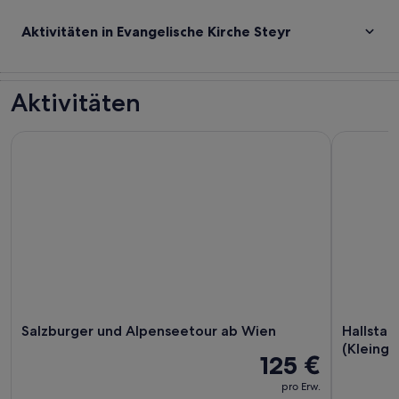
Aktivitäten in Evangelische Kirche Steyr
Aktivitäten
Salzburger und Alpenseetour ab Wien
Hallstatt:
Salzburger und Alpenseetour ab Wien
Hallstat
(Kleingr
125 €
pro Erw.