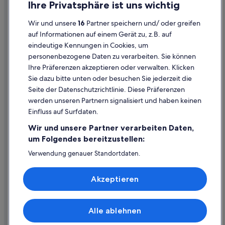
Ihre Privatsphäre ist uns wichtig
Hotels mit Klimaanlage in Steyr
Datenschutzerklärung
Hotels mit Pool in Steyr
Wir und unsere
16
Partner speichern und/ oder greifen
Cookie-Erklärung
auf Informationen auf einem Gerät zu, z.B. auf
Hotels mit Restaurant in Steyr
eindeutige Kennungen in Cookies, um
Rechtliche Hinweise/Kontakt
Hotels mit Sauna in Steyr
personenbezogene Daten zu verarbeiten. Sie können
Inhaltsrichtlinien und Melden von Inhalten
Hotels mit Whirlpool in Steyr
Ihre Präferenzen akzeptieren oder verwalten. Klicken
Sie dazu bitte unten oder besuchen Sie jederzeit die
Hotels mit WLAN in Steyr
Hilfe
Seite der Datenschutzrichtlinie. Diese Präferenzen
Haustierfreundliche in Steyr
werden unseren Partnern signalisiert und haben keinen
Hilfe
Independent Hotels in Steyr
Einfluss auf Surfdaten.
Buchung ändern oder stornieren
Hotels mit Aussicht in Steyr
Wir und unsere Partner verarbeiten Daten,
Rückerstattungsprozess und Zeitrahmen
um Folgendes bereitzustellen:
Abenteuer in Steyr
Buchen Sie einen Flug mit einer Gutschrift bei der Fluggesellschaft
Verwendung genauer Standortdaten.
Steigenberger Hotels in Steyr
Endgeräteeigenschaften zur Identifikation aktiv abfragen.
Internationale Reisedokumente
Speichern von oder Zugriff auf Informationen auf einem
Strand in Steyr
Akzeptieren
Endgerät. Personalisierte Werbung und Inhalte, Messung
Hotels mit Wellnessbereich in Steyr
von Werbeleistung und der Performance von Inhalten,
Zielgruppenforschung sowie Entwicklung und
Steyr Hotels
Verbesserung von Angeboten.
Alle ablehnen
© 2026 Expedia, Inc., ein Unternehmen der Expedia Group. Alle Rechte
Liste der Partner (Lieferanten)
Pensionen in Steyr
vorbehalten. Expedia und das Expedia-Logo sind Handelsmarken oder