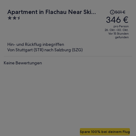
Der
Apartment in Flachau Near Ski
501 €
Preis
346 €
2.5
Slopes
betrug
out
pro Person
501 €,
of
26. Okt.–30. Okt.
Vor 15 Stunden
jetzt
5
gefunden
beträgt
Hin- und Rückflug inbegriffen
er
Von Stuttgart (STR) nach Salzburg (SZG)
346 €
pro
Keine Bewertungen
Person
Spare 100% bei deinem Flug