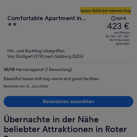
Spare 100% bei deinem Flug
Der
Comfortable Apartment in
621 €
Preis
423 €
2
Radstadt on a Farm
betrug
out
pro Person
621 €,
of
26. Okt.–30. Okt.
Vor 15 Stunden
jetzt
5
gefunden
beträgt
Hin- und Rückflug inbegriffen
er
Von Stuttgart (STR) nach Salzburg (SZG)
423 €
pro
10
/
10
Hervorragend! (1 Bewertung)
Person
Beautiful house with big rooms and good facilities.
Bewertet am 12. Juni 2026
Reisedaten auswählen
Übernachte in der Nähe
beliebter Attraktionen in Roter