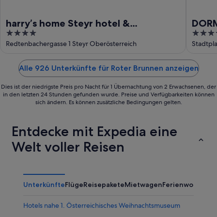
harry’s home Steyr hotel &
DORM
4
4
apartments
out
out
Redtenbachergasse 1 Steyr Oberösterreich
Stadtpla
of
of
5
5
Alle 926 Unterkünfte für Roter Brunnen anzeigen
Dies ist der niedrigste Preis pro Nacht für 1 Übernachtung von 2 Erwachsenen, der
in den letzten 24 Stunden gefunden wurde. Preise und Verfügbarkeiten können
sich ändern. Es können zusätzliche Bedingungen gelten.
Entdecke mit Expedia eine
Welt voller Reisen
Unterkünfte
Flüge
Reisepakete
Mietwagen
Ferienwohnung
Hotels nahe 1. Österreichisches Weihnachtsmuseum