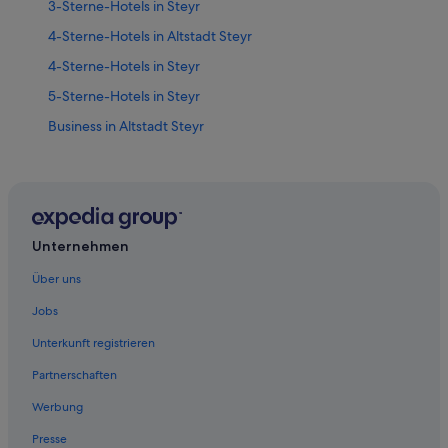
3-Sterne-Hotels in Steyr
4-Sterne-Hotels in Altstadt Steyr
4-Sterne-Hotels in Steyr
5-Sterne-Hotels in Steyr
Business in Altstadt Steyr
Hotels mit Klimaanlage in Altstadt Steyr
Altstadt Steyr Hotels
Hotels nahe Bummerlhaus
Hotels nahe Dunkelhof
Unternehmen
Hotels nahe Evangelische Kirche Steyr
Über uns
Garsten Hotels
Jobs
Hotels nahe Marienkirche
Unterkunft registrieren
Hotels nahe Pfarrkirche St. Michael
Partnerschaften
Hotels nahe Roter Brunnen
Werbung
Hotels nahe Schloss Lamberg
Presse