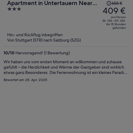
Der
Apartment in Untertauern Near
655 €
Preis
409 €
3
Ski Slopes
betrug
out
pro Person
655 €,
of
26. Okt.–30. Okt.
Vor 15 Stunden
jetzt
5
gefunden
beträgt
Hin- und Rückflug inbegriffen
er
Von Stuttgart (STR) nach Salzburg (SZG)
409 €
pro
10
/
10
Hervorragend! (1 Bewertung)
Person
Wir haben uns vom ersten Moment an willkommen und zuhause
gefühlt – die Herzlichkeit und Wärme der Gastgeber sind wirklich
etwas ganz Besonderes. Die Ferienwohnung ist ein kleines Paradies:
liebevoll eingerichtet, blitzsauber und mit allem ausgestattet, was
Bewertet am 28. Apr. 2025
man sich nur wünschen kann. Ich kann diese Unterkunft
uneingeschränkt weiterempfehlen.