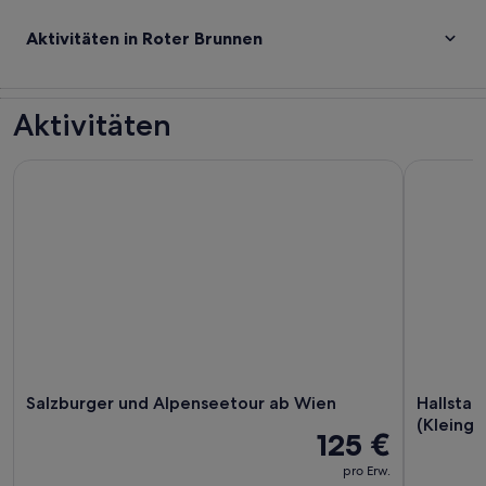
Aktivitäten in Roter Brunnen
Aktivitäten
Salzburger und Alpenseetour ab Wien
Hallstatt:
Salzburger und Alpenseetour ab Wien
Hallstat
(Kleingr
125 €
pro Erw.