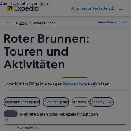
Zum Hauptinhalt springen
App herunterladen
Deine Reise planen
Steyr
Roter Brunnen
Roter Brunnen:
Touren und
Aktivitäten
Unterkünfte
Flüge
Mietwagen
Reisepakete
Aktivitäten
Unterkunft hinzugefügt
Flug hinzugefügt
Mietwagen
Economy
Mehrere Daten oder Reiseziele hinzufügen
Abreiseort