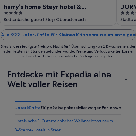
harry’s home Steyr hotel &
DORM
4
4
apartments
out
out
Redtenbachergasse 1 Steyr Oberösterreich
Stadtpla
of
of
5
5
Alle 922 Unterkünfte für Kleines Krippenmuseum anzeigen
Dies ist der niedrigste Preis pro Nacht für 1 Übernachtung von 2 Erwachsenen, der
in den letzten 24 Stunden gefunden wurde. Preise und Verfügbarkeiten können
sich ändern. Es können zusätzliche Bedingungen gelten.
Entdecke mit Expedia eine
Welt voller Reisen
Unterkünfte
Flüge
Reisepakete
Mietwagen
Ferienwohnung
Hotels nahe 1. Österreichisches Weihnachtsmuseum
3-Sterne-Hotels in Steyr