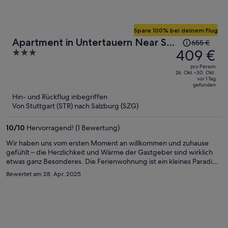
Spare 100% bei deinem Flug
Der
Apartment in Untertauern Near Ski
655 €
Preis
409 €
3
Slopes
betrug
out
pro Person
655 €,
of
26. Okt.–30. Okt.
vor 1 Tag
jetzt
5
gefunden
beträgt
Hin- und Rückflug inbegriffen
er
Von Stuttgart (STR) nach Salzburg (SZG)
409 €
pro
10
/
10
Hervorragend! (1 Bewertung)
Person
Wir haben uns vom ersten Moment an willkommen und zuhause
gefühlt – die Herzlichkeit und Wärme der Gastgeber sind wirklich
etwas ganz Besonderes. Die Ferienwohnung ist ein kleines Paradies:
liebevoll eingerichtet, blitzsauber und mit allem ausgestattet, was
Bewertet am 28. Apr. 2025
man sich nur wünschen kann. Ich kann diese Unterkunft
uneingeschränkt weiterempfehlen.