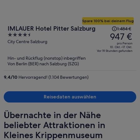
Spare 100% bei deinem Flug
Der
IMLAUER Hotel Pitter Salzburg
1.484 €
Preis
947 €
4.5
betrug
out
City Centre Salzburg
pro Person
1.484 €,
of
10. Okt.–17. Okt.
Vor 19 Stunden gefunden
jetzt
5
Hin- und Rückflug (nonstop) inbegriffen
beträgt
Von Berlin (BER) nach Salzburg (SZG)
er
947 €
9,4
/
10
Hervorragend! (1.104 Bewertungen)
pro
Person
Reisedaten auswählen
Übernachte in der Nähe
beliebter Attraktionen in
Kleines Krippenmuseum