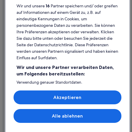
Datenschutzerklärung
Hotels mit Klimaanlage in Steyr
Wir und unsere
16
Partner speichern und/ oder greifen
Cookie-Erklärung
auf Informationen auf einem Gerät zu, z.B. auf
Hotels mit Pool in Steyr
eindeutige Kennungen in Cookies, um
Rechtliche Hinweise/Kontakt
Hotels mit Restaurant in Steyr
personenbezogene Daten zu verarbeiten. Sie können
Inhaltsrichtlinien und Melden von Inhalten
Hotels mit Sauna in Steyr
Ihre Präferenzen akzeptieren oder verwalten. Klicken
Sie dazu bitte unten oder besuchen Sie jederzeit die
Hotels mit Whirlpool in Steyr
Hilfe
Seite der Datenschutzrichtlinie. Diese Präferenzen
Hotels mit WLAN in Steyr
werden unseren Partnern signalisiert und haben keinen
Hilfe
Haustierfreundliche in Steyr
Einfluss auf Surfdaten.
Buchung ändern oder stornieren
Independent Hotels in Steyr
Wir und unsere Partner verarbeiten Daten,
Rückerstattungsprozess und Zeitrahmen
um Folgendes bereitzustellen:
Hotels mit Aussicht in Steyr
Buchen Sie einen Flug mit einer Gutschrift bei der Fluggesellschaft
Verwendung genauer Standortdaten.
Abenteuer in Steyr
Endgeräteeigenschaften zur Identifikation aktiv abfragen.
Internationale Reisedokumente
Speichern von oder Zugriff auf Informationen auf einem
Steigenberger Hotels in Steyr
Akzeptieren
Endgerät. Personalisierte Werbung und Inhalte, Messung
Strand in Steyr
von Werbeleistung und der Performance von Inhalten,
Zielgruppenforschung sowie Entwicklung und
Hotels mit Wellnessbereich in Steyr
Verbesserung von Angeboten.
Alle ablehnen
© 2026 Expedia, Inc., ein Unternehmen der Expedia Group. Alle Rechte
Liste der Partner (Lieferanten)
Steyr Hotels
vorbehalten. Expedia und das Expedia-Logo sind Handelsmarken oder
eingetragene Handelsmarken von Expedia, Inc.
Pensionen in Steyr