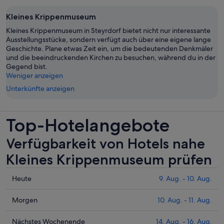
Kleines Krippenmuseum
Kleines Krippenmuseum in Steyrdorf bietet nicht nur interessante
Ausstellungsstücke, sondern verfügt auch über eine eigene lange
Geschichte. Plane etwas Zeit ein, um die bedeutenden Denkmäler
und die beeindruckenden Kirchen zu besuchen, während du in der
Gegend bist.
Weniger anzeigen
Unterkünfte anzeigen
Top-Hotelangebote
Verfügbarkeit von Hotels nahe
Kleines Krippenmuseum prüfen
Prüfe
Heute
9. Aug. - 10. Aug.
die
Preise
Prüfe
Morgen
10. Aug. - 11. Aug.
nahe
die
Kleines
Preise
Prüfe
Nächstes Wochenende
14. Aug. - 16. Aug.