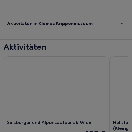
Aktivitäten in Kleines Krippenmuseum
Aktivitäten
Salzburger und Alpenseetour ab Wien
Hallstatt:
Salzburger und Alpenseetour ab Wien
Hallstat
(Kleingr