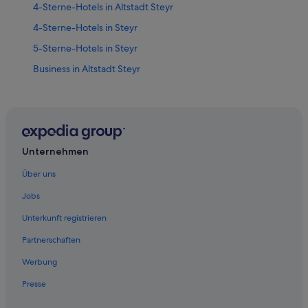
4-Sterne-Hotels in Altstadt Steyr
4-Sterne-Hotels in Steyr
5-Sterne-Hotels in Steyr
Business in Altstadt Steyr
Hotels mit Klimaanlage in Altstadt Steyr
Altstadt Steyr Hotels
Hotels nahe Bummerlhaus
Hotels nahe Dunkelhof
Unternehmen
Hotels nahe Evangelische Kirche Steyr
Über uns
Ferienwohnungen in Garsten
Jobs
Villen in Garsten
Unterkunft registrieren
Hotels nahe Marienkirche
Partnerschaften
Hotels nahe Pfarrkirche St. Michael
Werbung
Hotels nahe Roter Brunnen
Presse
Hotels nahe Schloss Lamberg