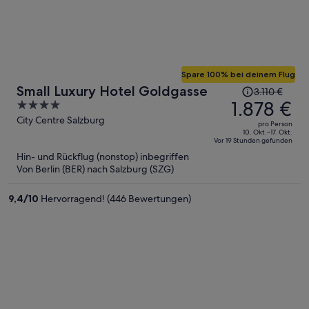
Spare 100% bei deinem Flug
Der
Small Luxury Hotel Goldgasse
3.110 €
Preis
1.878 €
4
betrug
out
City Centre Salzburg
pro Person
3.110 €,
of
10. Okt.–17. Okt.
Vor 19 Stunden gefunden
jetzt
5
Hin- und Rückflug (nonstop) inbegriffen
beträgt
Von Berlin (BER) nach Salzburg (SZG)
er
1.878 €
9,4
/
10
Hervorragend! (446 Bewertungen)
pro
Person