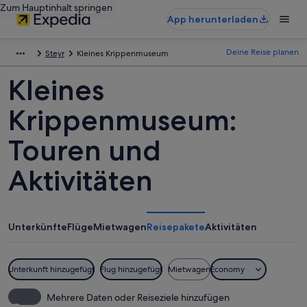
Zum Hauptinhalt springen
App herunterladen
Deine Reise planen
Steyr
Kleines Krippenmuseum
Kleines
Krippenmuseum:
Touren und
Aktivitäten
Unterkünfte
Flüge
Mietwagen
Reisepakete
Aktivitäten
Unterkunft hinzugefügt
Flug hinzugefügt
Mietwagen
Economy
Mehrere Daten oder Reiseziele hinzufügen