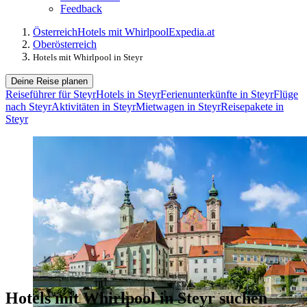
Feedback
Österreich
Hotels mit Whirlpool
Expedia.at
Oberösterreich
Hotels mit Whirlpool in Steyr
Deine Reise planen
Reiseführer für Steyr
Hotels in Steyr
Ferienunterkünfte in Steyr
Flüge
nach Steyr
Aktivitäten in Steyr
Mietwagen in Steyr
Reisepakete in
Steyr
Hotels mit Whirlpool in Steyr suchen