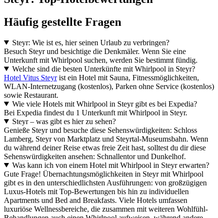
Häufig gestellte Fragen
Steyr: Wie ist es, hier seinen Urlaub zu verbringen?
Besuch Steyr und besichtige die Denkmäler. Wenn Sie eine
Unterkunft mit Whirlpool suchen, werden Sie bestimmt fündig.
Welche sind die besten Unterkünfte mit Whirlpool in Steyr?
Hotel Vitus Steyr
ist ein Hotel mit Sauna, Fitnessmöglichkeiten,
WLAN-Internetzugang (kostenlos), Parken ohne Service (kostenlos)
sowie Restaurant.
Wie viele Hotels mit Whirlpool in Steyr gibt es bei Expedia?
Bei Expedia findest du 1 Unterkunft mit Whirlpool in Steyr.
Steyr – was gibt es hier zu sehen?
Genieße Steyr und besuche diese Sehenswürdigkeiten: Schloss
Lamberg, Steyr von Marktplatz und Steyrtal-Museumsbahn. Wenn
du während deiner Reise etwas freie Zeit hast, solltest du dir diese
Sehenswürdigkeiten ansehen: Schnallentor und Dunkelhof.
Was kann ich von einem Hotel mit Whirlpool in Steyr erwarten?
Gute Frage! Übernachtungsmöglichkeiten in Steyr mit Whirlpool
gibt es in den unterschiedlichsten Ausführungen: von großzügigen
Luxus-Hotels mit Top-Bewertungen bis hin zu individuellen
Apartments und Bed and Breakfasts. Viele Hotels umfassen
luxuriöse Wellnessbereiche, die zusammen mit weiteren Wohlfühl-
Behandlungen auch einen Whirlpool aufweisen, während andere