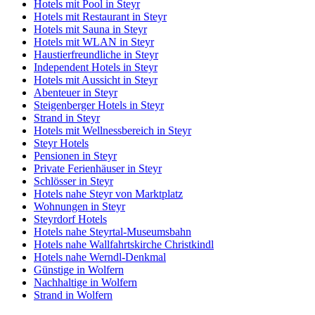
Hotels mit Pool in Steyr
Hotels mit Restaurant in Steyr
Hotels mit Sauna in Steyr
Hotels mit WLAN in Steyr
Haustierfreundliche in Steyr
Independent Hotels in Steyr
Hotels mit Aussicht in Steyr
Abenteuer in Steyr
Steigenberger Hotels in Steyr
Strand in Steyr
Hotels mit Wellnessbereich in Steyr
Steyr Hotels
Pensionen in Steyr
Private Ferienhäuser in Steyr
Schlösser in Steyr
Hotels nahe Steyr von Marktplatz
Wohnungen in Steyr
Steyrdorf Hotels
Hotels nahe Steyrtal-Museumsbahn
Hotels nahe Wallfahrtskirche Christkindl
Hotels nahe Werndl-Denkmal
Günstige in Wolfern
Nachhaltige in Wolfern
Strand in Wolfern