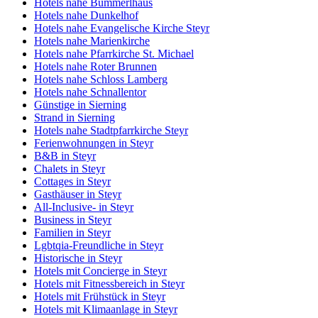
Hotels nahe Bummerlhaus
Hotels nahe Dunkelhof
Hotels nahe Evangelische Kirche Steyr
Hotels nahe Marienkirche
Hotels nahe Pfarrkirche St. Michael
Hotels nahe Roter Brunnen
Hotels nahe Schloss Lamberg
Hotels nahe Schnallentor
Günstige in Sierning
Strand in Sierning
Hotels nahe Stadtpfarrkirche Steyr
Ferienwohnungen in Steyr
B&B in Steyr
Chalets in Steyr
Cottages in Steyr
Gasthäuser in Steyr
All-Inclusive- in Steyr
Business in Steyr
Familien in Steyr
Lgbtqia-Freundliche in Steyr
Historische in Steyr
Hotels mit Concierge in Steyr
Hotels mit Fitnessbereich in Steyr
Hotels mit Frühstück in Steyr
Hotels mit Klimaanlage in Steyr