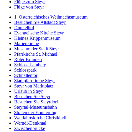
Flüge zum Steyr
Flüge von Steyr
1. Österreichisches Weihnachtsmuseum
Besuchen Sie Altstadt Steyr
Dunkelhof
Evangelische Kirche Steyr
Kleines Krippenmuseum
Marienkirche
Museum der Stadt Steyr
Pfarrkirche St. Michael
Roter Brunnen
Schloss Lamberg
Schlosspark
Schnallentor
Stadtpfarrkirche Steyr
Steyr von Marktplatz
Urlaub in Steyr
Besuchen Sie Steyr
Besuchen Sie Steyrdorf
Steyrtal-Museumsbahn
Stollen der Erinnerung
Wallfahrtskirche Christkindl
Werndl-Denkmal
Zwischenbrücke