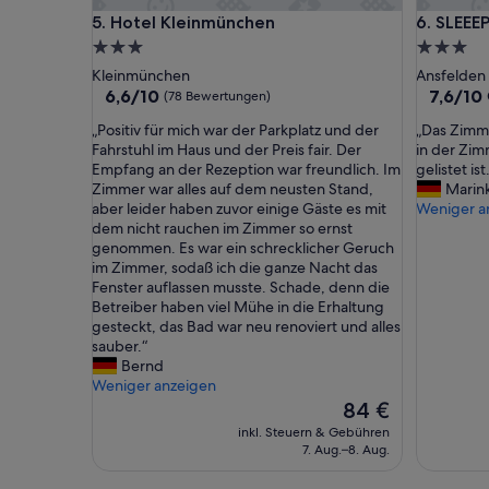
V
Hotel Kleinmünchen
SLEEEP H
5. Hotel Kleinmünchen
6. SLEEE
o
3.0-
3.0-
r
g
Sterne-
Sterne-
Kleinmünchen
Ansfelden
a
Unterkunft
Unterkun
6.6
7.6
6,6/10
7,6/10
(78 Bewertungen)
s
von
von
t
„
„
„Positiv für mich war der Parkplatz und der
„Das Zimme
10,
10,
S
P
D
Fahrstuhl im Haus und der Preis fair. Der
in der Zi
(78
Gut,
o
o
a
Empfang an der Rezeption war freundlich. Im
gelistet ist
Bewertungen)
(98
c
s
s
Zimmer war alles auf dem neusten Stand,
Marin
Bewertu
k
i
Z
aber leider haben zuvor einige Gäste es mit
Weniger a
e
t
i
dem nicht rauchen im Zimmer so ernst
n
i
m
genommen. Es war ein schrecklicher Geruch
u
v
m
im Zimmer, sodaß ich die ganze Nacht das
n
f
e
Fenster auflassen musste. Schade, denn die
d
ü
r
Betreiber haben viel Mühe in die Erhaltung
U
r
h
gesteckt, das Bad war neu renoviert und alles
n
m
a
sauber.“
t
i
t
Bernd
e
c
k
Weniger anzeigen
r
h
e
Der
84 €
h
w
i
Preis
inkl. Steuern & Gebühren
o
a
n
beträgt
7. Aug.–8. Aug.
s
r
e
84 €
e
d
K