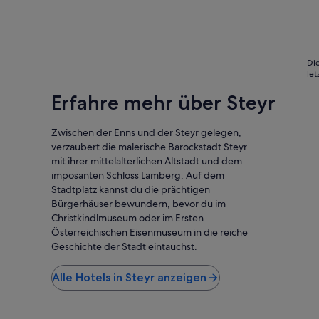
i
l
m
e
i
e
g
m
r
e
H
b
n
a
e
Die
l
u
s
le
a
s
c
Erfahre mehr über Steyr
s
u
h
s
n
r
e
d
e
Zwischen der Enns und der Steyr gelegen,
n
d
i
verzaubert die malerische Barockstadt Steyr
u
e
b
mit ihrer mittelalterlichen Altstadt und dem
n
r
u
d
imposanten Schloss Lamberg. Auf dem
P
n
k
Stadtplatz kannst du die prächtigen
r
g
e
e
e
Bürgerhäuser bewundern, bevor du im
i
i
i
Christkindlmuseum oder im Ersten
n
s
n
Österreichischen Eisenmuseum in die reiche
e
f
e
Geschichte der Stadt eintauchst.
r
a
K
h
i
l
Alle Hotels in Steyr anzeigen
a
r
i
t
.
m
'
D
a
s
e
a