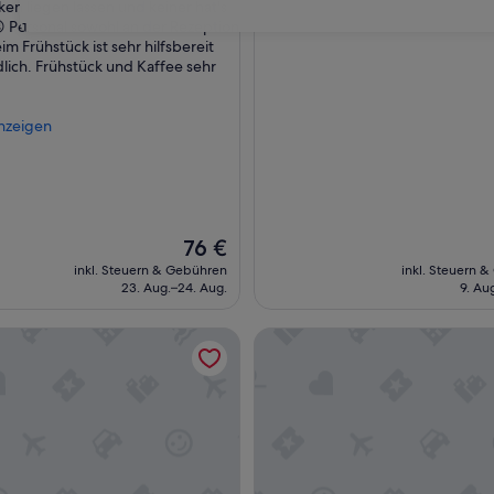
s
n liegen lassen und keiner hat's
Bewertungen)
g
 Personal sowohl an der Rezeption
31
ngen)
e
im Frühstück ist sehr hilfsbereit
s
lich. Frühstück und Kaffee sehr
a
m
t
nzeigen
w
a
r
O
K
“
Der
76 €
Preis
inkl. Steuern & Gebühren
inkl. Steuern 
beträgt
23. Aug.–24. Aug.
9. Au
76 €
OTEL Ansfelden
Hotel Schwarzer Bär