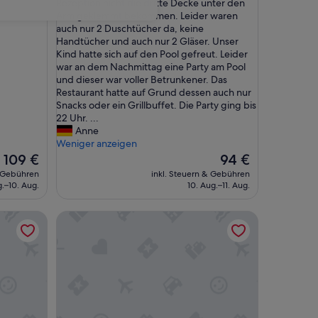
r
Rezeption nicht die dritte Decke unter den
(602
w
Arm geklemmt bekommen. Leider waren
Bewertungen)
a
auch nur 2 Duschtücher da, keine
r
Handtücher und auch nur 2 Gläser. Unser
e
Kind hatte sich auf den Pool gefreut. Leider
n
war an dem Nachmittag eine Party am Pool
z
und dieser war voller Betrunkener. Das
u
Restaurant hatte auf Grund dessen auch nur
d
Snacks oder ein Grillbuffet. Die Party ging bis
r
22 Uhr. ...
i
Anne
t
Weniger anzeigen
t
Der
Der
109 €
94 €
a
Preis
Preis
& Gebühren
inkl. Steuern & Gebühren
u
beträgt
beträgt
g.–10. Aug.
10. Aug.–11. Aug.
f
109 €
94 €
d
eee hotel TRAUN
e
r
D
u
r
c
h
r