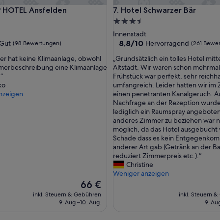
OTEL Ansfelden
Hotel Schwarzer Bär
P HOTEL Ansfelden
7. Hotel Schwarzer Bär
3.5-
Sterne-
Innenstadt
ft
Unterkunft
8.8
8,8/10
Gut
Hervorragend
(98 Bewertungen)
(261 Bewe
von
„
r hat keine Klimaanlage, obwohl
„Grundsätzlich ein tolles Hotel mitt
10,
G
mmerbeschreibung eine Klimaanlage
Altstadt. Wir waren schon mehrmal
Hervorragend,
r
.“
Frühstück war perfekt, sehr reichh
(261
u
ko
umfangreich. Leider hatten wir im
ngen)
Bewertungen)
n
nzeigen
einen penetranten Kanalgeruch. A
d
Nachfrage an der Rezeption wurde
s
lediglich ein Raumspray angeboten
ä
anderes Zimmer zu beziehen war n
t
möglich, da das Hotel ausgebucht 
z
Schade dass es kein Entgegenko
l
anderer Art gab (Getränk an der B
i
reduziert Zimmerpreis etc.).“
c
Christine
h
Weniger anzeigen
e
Der
66 €
i
Preis
inkl. Steuern & Gebühren
inkl. Steuern 
n
beträgt
9. Aug.–10. Aug.
9. Au
t
66 €
o