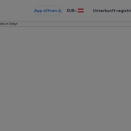
•
App öffnen
EUR
Unterkunft registr
ls in Steyr