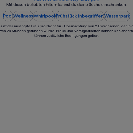
a
Mit diesen beliebten Filtern kannst du deine Suche einschränken.
Aug.
d
bis
t
Pool
Wellness
Whirlpool
Frühstück inbegriffen
Wasserpark
zum
.
15.
W
s ist der niedrigste Preis pro Nacht für 1 Übernachtung von 2 Erwachsenen, der in
Aug.
i
tzten 24 Stunden gefunden wurde. Preise und Verfügbarkeiten können sich ändern.
können zusätzliche Bedingungen gelten.
r
w
a
r
e
n
s
c
h
o
n
m
e
h
r
m
a
l
s