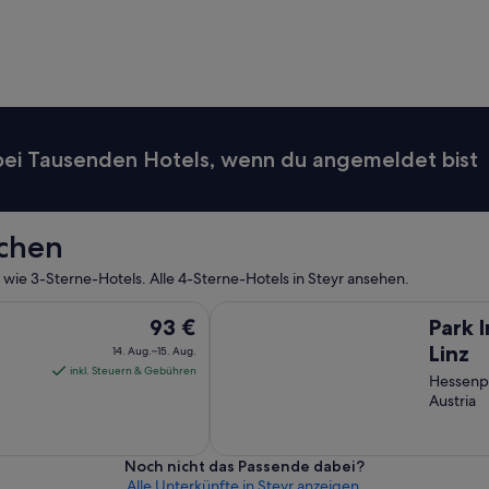
l
l
e
s
H
o
t
e
 bei Tausenden Hotels, wenn du angemeldet bist
l
m
i
t
uchen
t
e
wie 3-Sterne-Hotels. Alle 4-Sterne-Hotels in Steyr ansehen.
n
i
Park Inn by Radisson Linz
Der
93 €
Park 
n
Preis
d
Linz
14. Aug.–15. Aug.
e
beträgt
inkl. Steuern & Gebühren
Hessenpl
r
93 €
Austria
A
pro
l
Nacht
t
vom
s
Noch nicht das Passende dabei?
14.
t
Alle Unterkünfte in Steyr anzeigen.