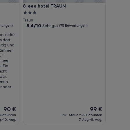
e
eee hotel TRAUN
8. eee hotel TRAUN
i
s
3.0-
e
Sterne-
Traun
.
Unterkunft
8.4
8,4/10
Sehr gut
rtungen)
(75 Bewertungen)
D
von
a
en in der
10,
s
s dort.
Sehr
P
altig und
gut,
e
 Zimmer
(75
r
uf
Bewertungen)
s
 uns
o
. Ein
n
icht
a
war.
l
mmen
i
ar oder
s
t
t
o
Der
Der
90 €
99 €
t
Preis
Preis
& Gebühren
inkl. Steuern & Gebühren
a
beträgt
beträgt
g.–10. Aug.
7. Aug.–8. Aug.
l
90 €
99 €
n