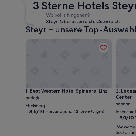
3 Sterne Hotels Stey
Dieses Wochenende
N
7. Aug. - 9. Aug.
Wo soll’s hingehen?
Steyr – unsere Top-Auswahl
Best Western Hotel Spinnerei Linz
Leonardo
Best Western Hotel Spinnerei Linz
Leonardo
1. Best Western Hotel Spinnerei Linz
2. Leona
Center
3.0-
3.0-
Sterne-
Ebelsberg
Sterne-
Unterkunft
8.6
8,6/10
Hervorragend
(121 Bewertungen)
Innenstad
von
Unterkun
9.0
9,0/10
10,
von
„
„Wasserspe
Hervorragend,
10,
W
Socken un
(121
Wunderb