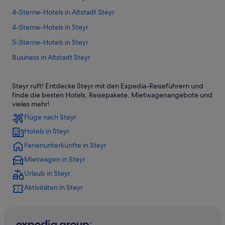
4-Sterne-Hotels in Altstadt Steyr
4-Sterne-Hotels in Steyr
5-Sterne-Hotels in Steyr
Business in Altstadt Steyr
Hotels mit Klimaanlage in Altstadt Steyr
Steyr ruft! Entdecke Steyr mit den Expedia-Reiseführern und
Altstadt Steyr Hotels
finde die besten Hotels, Reisepakete, Mietwagenangebote und
Hotels nahe Bummerlhaus
vieles mehr!
Flüge nach Steyr
Hotels nahe Dunkelhof
Hotels in Steyr
Hotels nahe Evangelische Kirche Steyr
Ferienunterkünfte in Steyr
Hotels nahe Marienkirche
Mietwagen in Steyr
Hotels nahe Pfarrkirche St. Michael
Urlaub in Steyr
Hotels nahe Roter Brunnen
Aktivitäten in Steyr
Hotels nahe Schloss Lamberg
Hotels nahe Schnallentor
Hotels nahe Stadtpfarrkirche Steyr