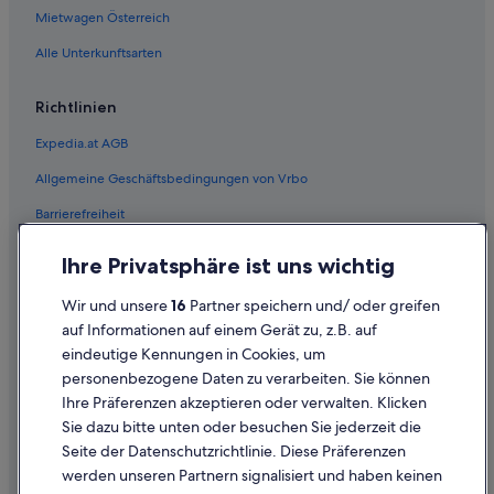
Mietwagen Österreich
Hotels mit Restaurant in Steyr
Alle Unterkunftsarten
Hotels mit Sauna in Steyr
Hotels mit Whirlpool in Steyr
Richtlinien
Hotels mit WLAN in Steyr
Expedia.at AGB
Haustierfreundliche in Steyr
Allgemeine Geschäftsbedingungen von Vrbo
Independent Hotels in Steyr
Barrierefreiheit
Hotels mit Aussicht in Steyr
Einreisebestimmungen
Ihre Privatsphäre ist uns wichtig
Abenteuer in Steyr
Datenschutzerklärung
Steigenberger Hotels in Steyr
Wir und unsere
16
Partner speichern und/ oder greifen
Cookie-Erklärung
Strand in Steyr
auf Informationen auf einem Gerät zu, z.B. auf
eindeutige Kennungen in Cookies, um
Rechtliche Hinweise/Kontakt
Hotels mit Wellnessbereich in Steyr
personenbezogene Daten zu verarbeiten. Sie können
Inhaltsrichtlinien und Melden von Inhalten
Steyr Hotels
Ihre Präferenzen akzeptieren oder verwalten. Klicken
Sie dazu bitte unten oder besuchen Sie jederzeit die
Pensionen in Steyr
Hilfe
Seite der Datenschutzrichtlinie. Diese Präferenzen
Private Ferienhäuser in Steyr
werden unseren Partnern signalisiert und haben keinen
Hilfe