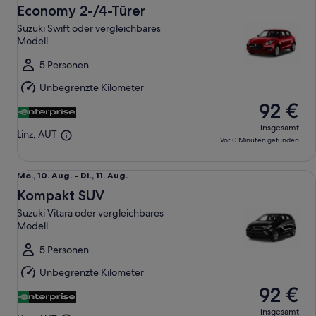
12.
Economy 2-/4-Türer
Aug.
Suzuki Swift oder vergleichbares
bis
Modell
Do.,
13.
5 Personen
Aug.
Unbegrenzte Kilometer
92 €
insgesamt
Linz, AUT
Vor 0 Minuten gefunden
Kompakt SUV Suzuki Vitara oder vergleichbares Modell
Mo.,
Mo., 10. Aug. - Di., 11. Aug.
10.
Kompakt SUV
Aug.
Suzuki Vitara oder vergleichbares
bis
Modell
Di.,
11.
5 Personen
Aug.
Unbegrenzte Kilometer
92 €
insgesamt