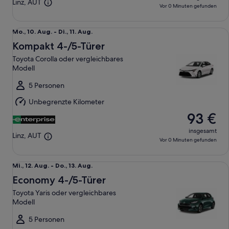
Linz, AUT
Vor 0 Minuten gefunden
Kompakt 4-/5-Türer Toyota Corolla oder vergleichbares Mo
Mo.,
Mo., 10. Aug. - Di., 11. Aug.
10.
Kompakt 4-/5-Türer
Aug.
Toyota Corolla oder vergleichbares
bis
Modell
Di.,
11.
5 Personen
Aug.
Unbegrenzte Kilometer
93 €
insgesamt
Linz, AUT
Vor 0 Minuten gefunden
Economy 4-/5-Türer Toyota Yaris oder vergleichbares Mode
Mi.,
Mi., 12. Aug. - Do., 13. Aug.
12.
Economy 4-/5-Türer
Aug.
Toyota Yaris oder vergleichbares
bis
Modell
Do.,
13.
5 Personen