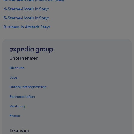
4-Sterne-Hotels in Altstadt Steyr
4-Sterne-Hotels in Steyr
5-Sterne-Hotels in Steyr
Business in Altstadt Steyr
Altstadt Steyr Hotels
Günstige in Aschach an der Steyr
Hotels nahe Bummerlhaus
Unternehmen
Hotels nahe Dunkelhof
Über uns
Hotels nahe Evangelische Kirche Steyr
Jobs
Ferienwohnungen in Garsten
Unterkunft registrieren
Hütten in Garsten
Partnerschaften
Hotels nahe Marienkirche
Werbung
Hotels nahe Pfarrkirche St. Michael
Presse
Hotels nahe Roter Brunnen
Hotels nahe Schloss Lamberg
Erkunden