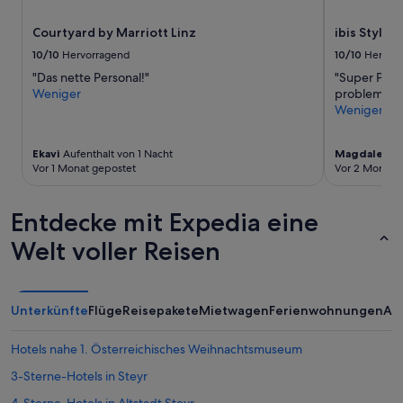
und
Verfügbarkeiten
Courtyard by Marriott Linz
ibis Styles 
können
sich
10/10
Hervorragend
10/10
Hervor
ändern.
"Das nette Personal!"
"Super Perso
Es
Weniger
problemlos. 
können
Weniger
zusätzliche
Bedingungen
gelten.
Ekavi
Aufenthalt von 1 Nacht
Magdalena
A
Vor 1 Monat gepostet
Vor 2 Monate
Entdecke mit Expedia eine
Welt voller Reisen
Unterkünfte
Flüge
Reisepakete
Mietwagen
Ferienwohnungen
An
Hotels nahe 1. Österreichisches Weihnachtsmuseum
3-Sterne-Hotels in Steyr