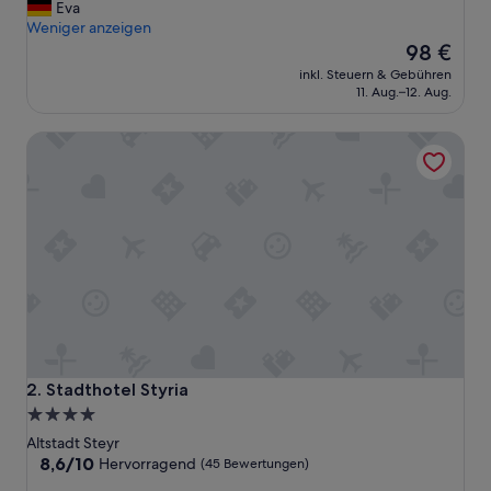
e
Eva
(122
h
Weniger anzeigen
Bewertungen)
r
Der
98 €
f
Preis
inkl. Steuern & Gebühren
r
beträgt
11. Aug.–12. Aug.
e
98 €
u
Stadthotel Styria
n
d
l
i
c
h
e
s
P
e
r
s
o
Stadthotel Styria
2. Stadthotel Styria
n
4.0-
a
Sterne-
l
Altstadt Steyr
,
Unterkunft
8.6
8,6/10
Hervorragend
(45 Bewertungen)
k
von