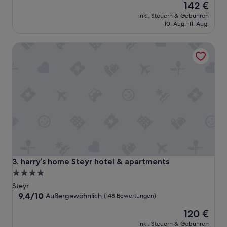
Der
ö
142 €
10,
Preis
s
Hervorragend,
inkl. Steuern & Gebühren
beträgt
t
(45
10. Aug.–11. Aug.
142 €
l
Bewertungen)
i
harry’s home Steyr hotel & apartments
c
h
e
s
u
n
d
u
m
f
a
n
g
harry’s home Steyr hotel & apartments
3. harry’s home Steyr hotel & apartments
r
4.0-
e
Sterne-
Steyr
i
Unterkunft
9.4
9,4/10
c
Außergewöhnlich
(148 Bewertungen)
von
h
Der
120 €
10,
e
Preis
Außergewöhnlich,
s
inkl. Steuern & Gebühren