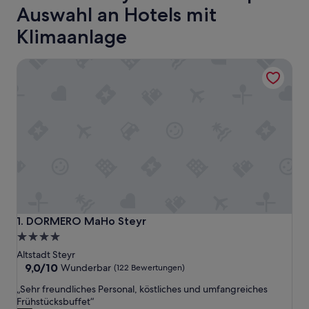
Auswahl an Hotels mit
Klimaanlage
DORMERO MaHo Steyr
DORMERO MaHo Steyr
1. DORMERO MaHo Steyr
4.0-
Sterne-
Altstadt Steyr
Unterkunft
9.0
9,0/10
Wunderbar
(122 Bewertungen)
von
„
„Sehr freundliches Personal, köstliches und umfangreiches
10,
S
Frühstücksbuffet“
Wunderbar,