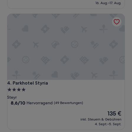
beträgt
(148
F
16. Aug.–17. Aug.
120 €
Bewertungen)
r
ü
Parkhotel Styria
h
s
t
ü
c
k
s
b
u
f
f
e
t
Parkhotel Styria
4. Parkhotel Styria
“
4.0-
Sterne-
Steyr
Unterkunft
8.6
8,6/10
Hervorragend
(49 Bewertungen)
von
Der
135 €
10,
Preis
Hervorragend,
inkl. Steuern & Gebühren
beträgt
(49
4. Sept.–5. Sept.
135 €
Bewertungen)