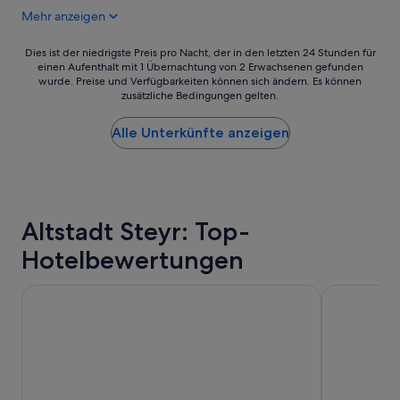
Mehr anzeigen
Dies
Dies ist der niedrigste Preis pro Nacht, der in den letzten 24 Stunden für
einen Aufenthalt mit 1 Übernachtung von 2 Erwachsenen gefunden
ist
wurde. Preise und Verfügbarkeiten können sich ändern. Es können
der
zusätzliche Bedingungen gelten.
niedrigste
Preis
Alle Unterkünfte anzeigen
pro
Nacht,
der
in
den
letzten
Altstadt Steyr: Top-
24 Stunden
für
Hotelbewertungen
einen
Aufenthalt
Courtyard by Marriott Linz
ibis Styles L
mit
1 Übernachtung
von
2 Erwachsenen
gefunden
wurde.
Preise