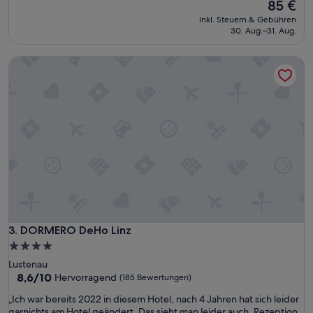
Der
85 €
10,
Preis
Sehr
inkl. Steuern & Gebühren
beträgt
gut,
30. Aug.–31. Aug.
85 €
(664
Bewertungen)
DORMERO DeHo Linz
DORMERO DeHo Linz
3. DORMERO DeHo Linz
4.0-
Sterne-
Lustenau
Unterkunft
8.6
8,6/10
Hervorragend
(185 Bewertungen)
von
„
„Ich war bereits 2022 in diesem Hotel, nach 4 Jahren hat sich leider
10,
I
garnichts am Hotel geändert. Das sieht man leider auch. Rezeption