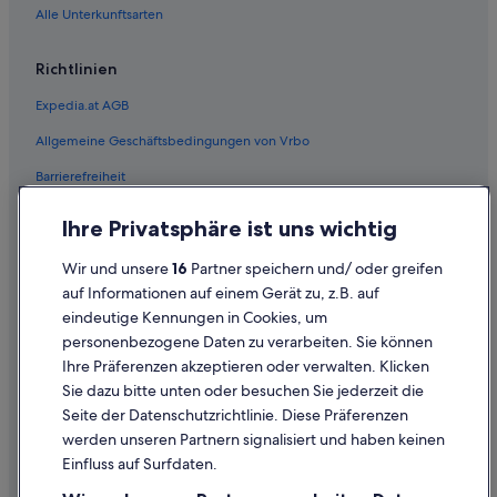
1
Cottages in Steyr
Alle Unterkunftsarten
0
Gasthäuser in Steyr
U
Richtlinien
h
All-Inclusive- in Steyr
r
Expedia.at AGB
d
Business in Steyr
i
Allgemeine Geschäftsbedingungen von Vrbo
Familien in Steyr
e
Z
Barrierefreiheit
Lgbtqia-Freundliche in Steyr
i
m
Historische in Steyr
Einreisebestimmungen
Ihre Privatsphäre ist uns wichtig
m
Hotels mit Concierge in Steyr
Datenschutzerklärung
e
Wir und unsere
16
Partner speichern und/ oder greifen
r
Hotels mit Fitnessbereich in Steyr
Cookie-Erklärung
k
auf Informationen auf einem Gerät zu, z.B. auf
a
Hotels mit Frühstück in Steyr
eindeutige Kennungen in Cookies, um
Rechtliche Hinweise/Kontakt
r
personenbezogene Daten zu verarbeiten. Sie können
Hotels mit Klimaanlage in Steyr
t
Inhaltsrichtlinien und Melden von Inhalten
Ihre Präferenzen akzeptieren oder verwalten. Klicken
e
Hotels mit Pool in Steyr
n
Sie dazu bitte unten oder besuchen Sie jederzeit die
Hilfe
n
Hotels mit Restaurant in Steyr
Seite der Datenschutzrichtlinie. Diese Präferenzen
i
werden unseren Partnern signalisiert und haben keinen
Hotels mit Sauna in Steyr
Hilfe
c
Einfluss auf Surfdaten.
h
Hotels mit Whirlpool in Steyr
Buchung ändern oder stornieren
t