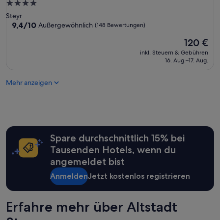
4.0-
o
Sterne-
Steyr
t
Unterkunft
9.4
9,4/10
Außergewöhnlich
(148 Bewertungen)
e
von
l
Der
120 €
10,
,
Preis
Außergewöhnlich,
n
inkl. Steuern & Gebühren
beträgt
(148
16. Aug.–17. Aug.
a
120 €
Bewertungen)
c
h
Mehr anzeigen
4
J
a
h
r
e
Spare durchschnittlich 15% bei
n
Tausenden Hotels, wenn du
h
a
angemeldet bist
t
Anmelden
Jetzt kostenlos registrieren
s
i
c
h
Erfahre mehr über Altstadt
l