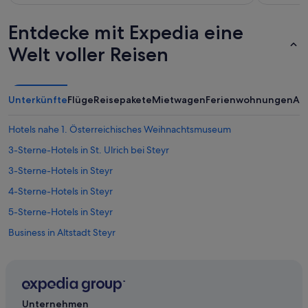
h
.
Entdecke mit Expedia eine
R
e
Welt voller Reisen
z
e
p
t
Unterkünfte
Flüge
Reisepakete
Mietwagen
Ferienwohnungen
An
i
o
n
Hotels nahe 1. Österreichisches Weihnachtsmuseum
e
3-Sterne-Hotels in St. Ulrich bei Steyr
r
s
3-Sterne-Hotels in Steyr
t
a
4-Sterne-Hotels in Steyr
b
5-Sterne-Hotels in Steyr
1
3
Business in Altstadt Steyr
U
h
Hotels mit Klimaanlage in Altstadt Steyr
r
Altstadt Steyr Hotels
b
e
Hotels nahe Bummerlhaus
s
Unternehmen