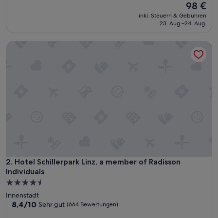
s
Der
98 €
Bewertungen)
n
Preis
inkl. Steuern & Gebühren
e
beträgt
23. Aug.–24. Aug.
t
98 €
t
Hotel Schillerpark Linz, a member of Radisson Individuals
e
P
e
r
s
o
n
a
l
!
“
Hotel Schillerpark Linz, a member of Radisson Individuals
2. Hotel Schillerpark Linz, a member of Radisson
Individuals
4.5-
Sterne-
Innenstadt
Unterkunft
8.4
8,4/10
Sehr gut
(664 Bewertungen)
von