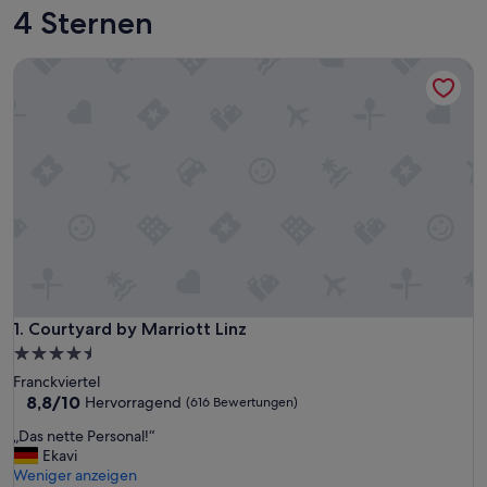
4 Sternen
Courtyard by Marriott Linz
Courtyard by Marriott Linz
1. Courtyard by Marriott Linz
4.5-
Sterne-
Franckviertel
Unterkunft
8.8
8,8/10
Hervorragend
(616 Bewertungen)
von
„
„Das nette Personal!“
10,
D
Ekavi
Hervorragend,
a
Weniger anzeigen
(616