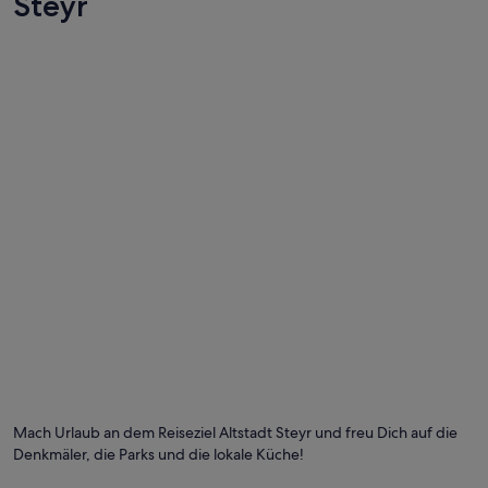
Steyr
e
i
d
e
r
g
a
r
n
i
c
h
t
s
a
m
H
o
t
e
Foto von Ulrich Wallner
Öf
l
Fo
g
vo
e
Mach Urlaub an dem Reiseziel Altstadt Steyr und freu Dich auf die
Ulr
ä
Denkmäler, die Parks und die lokale Küche!
Wa
n