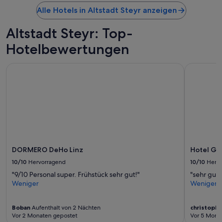
d
Alle Hotels in Altstadt Steyr anzeigen
e
r
t
Altstadt Steyr: Top-
.
Hotelbewertungen
D
a
s
DORMERO DeHo Linz
Hotel Gast
s
i
e
h
t
m
a
n
l
DORMERO DeHo Linz
Hotel Ga
e
i
10/10
Hervorragend
10/10
Herv
d
"9/10 Personal super. Frühstück sehr gut!"
"sehr gut
e
Weniger
Weniger
r
a
u
Boban
Aufenthalt von 2 Nächten
christoph
c
Vor 2 Monaten gepostet
Vor 5 Mona