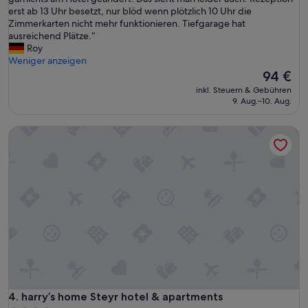
Hervorragend,
c
erst ab 13 Uhr besetzt, nur blöd wenn plötzlich 10 Uhr die
(185
h
Zimmerkarten nicht mehr funktionieren. Tiefgarage hat
Bewertungen)
w
ausreichend Plätze.“
a
Roy
r
Weniger anzeigen
b
Der
94 €
e
Preis
inkl. Steuern & Gebühren
r
beträgt
9. Aug.–10. Aug.
e
94 €
i
harry’s home Steyr hotel & apartments
t
s
2
0
2
2
i
n
d
i
e
s
e
m
harry’s home Steyr hotel & apartments
4. harry’s home Steyr hotel & apartments
H