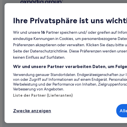
Gasthäuser in Steyr
Business in Steyr
Unternehmen
Erkunden
Lgbtqia-Freundliche in Steyr
Ihre Privatsphäre ist uns wicht
Hotels mit Concierge in Steyr
Über uns
Reiseführer
Wir und unsere
16
Partner speichern und/ oder greifen auf Infor
Hotels mit Frühstück in Steyr
Jobs
Hotels in Ös
eindeutige Kennungen in Cookies, um personenbezogene Daten 
Hotels mit Pool in Steyr
Präferenzen akzeptieren oder verwalten. Klicken Sie dazu bitte 
Unterkunft registrieren
Ferienwohn
Seite der Datenschutzrichtlinie. Diese Präferenzen werden unser
Hotels mit Sauna in Steyr
Partnerschaften
Städtereise
keinen Einfluss auf Surfdaten.
Hotels mit WLAN in Steyr
Werbung
Flüge in Öst
Wir und unsere Partner verarbeiten Daten, um Folge
Independent Hotels in Steyr
Presse
Mietwagen 
Verwendung genauer Standortdaten. Endgeräteeigenschaften zur Ide
Abenteuer in Steyr
von oder Zugriff auf Informationen auf einem Endgerät. Personali
Alle Unterku
Werbeleistung und der Performance von Inhalten, Zielgruppenfors
Strand in Steyr
Verbesserung von Angeboten.
Steyr Hotels
Liste der Partner (Lieferanten)
Private Ferienhäuser in Steyr
Zwecke anzeigen
All
Hotels nahe Steyr von Marktplatz
© 2026 Expedia, Inc., ein Unternehmen der Expedia
Steyrdorf Hotels