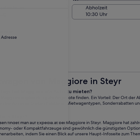
Am Abholort
kgabedatum
Abholzeit
Aug.
ebühr an.
r Adresse
twagen von Maggiore in Steyr
 Steyr bei Maggiore ein Auto zu mieten?
ei Maggiore unglaublich gute Angebote finden. Ein Vorteil: Der Ort der 
ren Sie von einer breiten Palette an Mietwagentypen, Sonderrabatten u
e in Steyr?
en findet man auf Expedia.at bei Maggiore in Steyr. Maggiore hat zah
nomy- oder Kompaktfahrzeuge sind gewöhnlich die günstigsten Optionen.
menarbeiten, indem Sie einen Blick auf unsere Haupt-Infoseite zum The