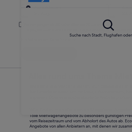
Abholort
Abholdatum
Rüc
21. Aug.
22. 
Fahrer jünger als 30 oder älter als 70 Jahre
Für jüngere oder ältere Fahrer fällt möglicherweise eine weitere G
Suche nach Stadt, Flughafen ode
Ich habe einen Rabattcode
Suchen
Alles rund ums Thema Mie
Was sind die Vorteile daran, auf Expedia.at in
Auf Expedia.at lassen sich für Steyr, Oberösterreich, b
anpassen. Über eine solche etablierte Website profitie
Wie findet man die besten Maggiore-Angebot
Tolle Mietwagenangebote zu besonders günstigen Preis
vom Reisezeitraum und vom Abholort des Autos ab. Eco
Angebote von allen Anbietern an, mit denen wir zusam