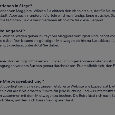
tionen in Steyr?
onen von Maggiore. Wählen Sie einfach den Abholort aus, der für Sie am
adt. Aber auch in anderen Vierteln wird man fündig. Eines ist sicher: Si
 Seite finden Sie die verschiedenen Abholorte für diese Gegend.
 im Angebot?
. Welche Wagen genau in Steyr bei Maggiore verfügbar sind, hängt von 
 dabei. Von besonders günstigen Mietwagen bis hin zur Luxusklasse, ü
ht, Expedia.at unterstützt Sie dabei.
dene Stornierungsrichtlinien an. Einige Buchungen können kostenlos sto
edingungen vor dem Buchen genau durchzulesen. Es empfiehlt sich, den Fi
eine Mietwagenbuchung?
 überlegt sein. Eine seit Langem etablierte Website wie Expedia.at bie
 nicht alles! Sie erhalten Punkte für jede Buchung und wir unterstützen 
teyr zusammen mit dem Mietwagen zu buchen. Die Reise lässt sich nach 
ch Steyr, mit dem sich bares Geld sparen lässt.