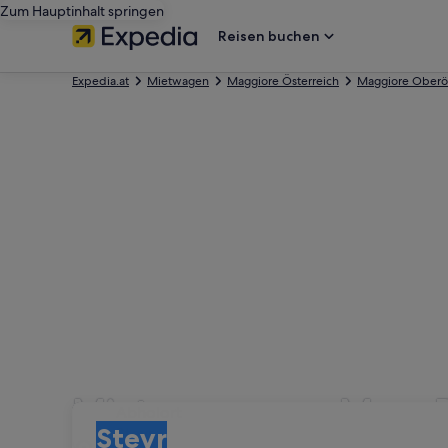
Zum Hauptinhalt springen
Reisen buchen
Expedia.at
Mietwagen
Maggiore Österreich
Maggiore Oberös
Mietwagen von MegaDr
Abholort
Abholort
Steyr