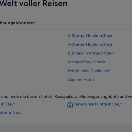
Welt voller Reisen
ohnungen
Anderes
3-Sterne-Hotels in Steyr
4-Sterne-Hotels in Steyr
Business in Altstadt Steyr
Altstadt Steyr Hotels
Hotels nahe Dunkelhof
Garsten Hotels
Hotels nahe Pfarrkirche St. Michael
rn und finde die besten Hotels, Reisepakete, Mietwagenangebote und vi
Hotels nahe Schloss Lamberg
 in Steyr
Ferienunterkünfte in Steyr
Hotels nahe Stadtpfarrkirche Steyr
täten in Steyr
B&B in Steyr
Cottages in Steyr