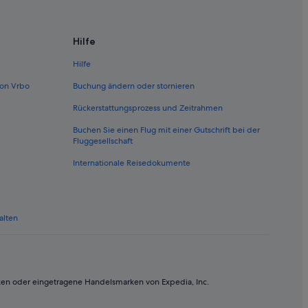
Hilfe
Hilfe
on Vrbo
Buchung ändern oder stornieren
Rückerstattungsprozess und Zeitrahmen
Buchen Sie einen Flug mit einer Gutschrift bei der
Fluggesellschaft
Internationale Reisedokumente
r
alten
ken oder eingetragene Handelsmarken von Expedia, Inc.
n