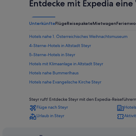
Entdecke mit Expedia eine 
Unterkünfte
Flüge
Reisepakete
Mietwagen
Ferienw
Hotels nahe 1. Österreichisches Weihnachtsmuseum
4-Sterne-Hotels in Altstadt Steyr
5-Sterne-Hotels in Steyr
Hotels mit Klimaanlage in Altstadt Steyr
Hotels nahe Bummerlhaus
Hotels nahe Evangelische Kirche Steyr
Hotels nahe Marienkirche
Steyr ruft! Entdecke Steyr mit den Expedia-Reiseführe
Hotels nahe Roter Brunnen
Flüge nach Steyr
Hotels
Hotels nahe Schnallentor
Urlaub in Steyr
Aktivi
Ferienwohnungen in Steyr
Chalets in Steyr