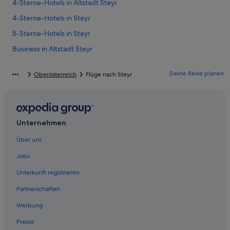
4-Sterne-Hotels in Altstadt Steyr
4-Sterne-Hotels in Steyr
5-Sterne-Hotels in Steyr
Business in Altstadt Steyr
Hotels mit Klimaanlage in Altstadt Steyr
Deine Reise planen
Oberösterreich
Flüge nach Steyr
Altstadt Steyr Hotels
Hotels nahe Bummerlhaus
Hotels nahe Dunkelhof
Unternehmen
Hotels nahe Evangelische Kirche Steyr
Über uns
Ferienwohnungen in Garsten
Hütten in Garsten
Jobs
Villen in Garsten
Unterkunft registrieren
Hotels nahe Marienkirche
Partnerschaften
Hotels nahe Pfarrkirche St. Michael
Werbung
Hotels nahe Roter Brunnen
Presse