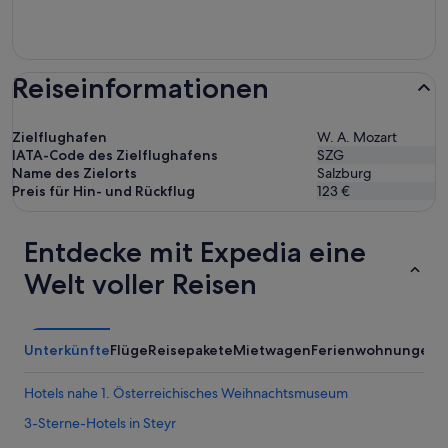
Reiseinformationen
Zielflughafen
W. A. Mozart
IATA-Code des Zielflughafens
SZG
Name des Zielorts
Salzburg
Preis für Hin- und Rückflug
123 €
Entdecke mit Expedia eine
Welt voller Reisen
Unterkünfte
Flüge
Reisepakete
Mietwagen
Ferienwohnungen
A
Hotels nahe 1. Österreichisches Weihnachtsmuseum
3-Sterne-Hotels in Steyr