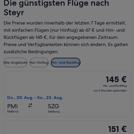
Die günstigsten Flüge nach
Steyr
Die Preise wurden innerhalb der letzten 7 Tage ermittelt,
mit einfachen Flügen (nur Hinflug) ab 67 € und Hin- und
Rückflügen ab 145 €, für den angegebenen Zeitraum.
Preise und Verfügbarkeiten können sich ändern. Es gelten
zusätzliche Bedingungen.
Alle Angebote
Nur Hinflug
Hin- und Rückflug
Flug mit Eurowings auswählen, Abflug Do., 20. Aug. ab Mallo
145 €
145 €
Hin-
Hin- und Rückflug
und
vor 3 Stunden gefunden
Rückflug,
Do., 20. Aug. - So., 23. Aug.
vor
PMI
SZG
3 Stunden
Mallorca
Salzburg
gefunden
Flug mit Austrian Airlines auswählen, Abflug Do., 10. Sept. a
151 €
151 €
Hin-