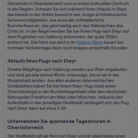
Gemeinde in Oberösterreich und zu einem kulturellen Zentrum
in der Region. Schauen Sie sich während Ihres Urlaubs in Steyr,
das bereits in der Antike bewohnt war, einige architektonische
Sehenswürdigkeiten, wie etwa das mittelalterliche
Bummerlhaus an, das gleichzeitig auch das Wahrzeichen des
Ortes ist. In der Regel werden Sie bei Ihrem Flug nach Steyr auf
dem Flughafen von Salzburg ankommen, der gute 130km
entfernt ist. Die Fahrt von dort in Ihr
Hotel in Steyr
dauert bei
normaler Verkehrslage dann noch knappe anderthalb Stunden.
Ablaufs Ihres Flugs nach Steyr
Direkte Billigflüge nach Salzburg werden aus Wien angeboten
und sind gerade einmal 45min unterwegs, bevor sie in der
Mozartstadt landen. Aus allen anderen österreichischen
Großstädten haben Sie bei Ihrem Steyr-Flug meist einen
Zwischenstopp in der Bundeshauptstadt oder den deutschen
Metropolen Frankfurt am Main oder München. Inklusive des
Aufenthalts in der jeweiligen Großstadt verlängert sich der Flug
nach Steyr dann auf etwa 3-5h.
Unternehmen Sie spannende Tagestouren in
Oberösterreich
Der Stadtplatz gilt als Herz von Steyr und ist gleichzeitig eines