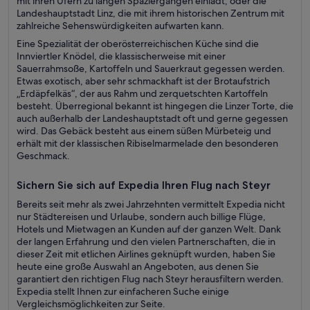
mit ihren Ufern zu langen Spaziergängen einlädt, oder die
Landeshauptstadt Linz, die mit ihrem historischen Zentrum mit
zahlreiche Sehenswürdigkeiten aufwarten kann.
Eine Spezialität der oberösterreichischen Küche sind die
Innviertler Knödel, die klassischerweise mit einer
Sauerrahmsoße, Kartoffeln und Sauerkraut gegessen werden.
Etwas exotisch, aber sehr schmackhaft ist der Brotaufstrich
„Erdäpfelkäs“, der aus Rahm und zerquetschten Kartoffeln
besteht. Überregional bekannt ist hingegen die Linzer Torte, die
auch außerhalb der Landeshauptstadt oft und gerne gegessen
wird. Das Gebäck besteht aus einem süßen Mürbeteig und
erhält mit der klassischen Ribiselmarmelade den besonderen
Geschmack.
Sichern Sie sich auf Expedia Ihren Flug nach Steyr
Bereits seit mehr als zwei Jahrzehnten vermittelt Expedia nicht
nur Städtereisen und Urlaube, sondern auch billige Flüge,
Hotels und Mietwagen an Kunden auf der ganzen Welt. Dank
der langen Erfahrung und den vielen Partnerschaften, die in
dieser Zeit mit etlichen Airlines geknüpft wurden, haben Sie
heute eine große Auswahl an Angeboten, aus denen Sie
garantiert den richtigen Flug nach Steyr herausfiltern werden.
Expedia stellt Ihnen zur einfacheren Suche einige
Vergleichsmöglichkeiten zur Seite.