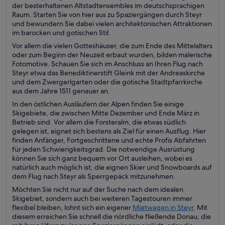
der besterhaltenen Altstadtensembles im deutschsprachigen
Raum. Starten Sie von hier aus zu Spaziergängen durch Steyr
und bewundern Sie dabei vielen architektonischen Attraktionen
im barocken und gotischen Stil.
Vor allem die vielen Gotteshäuser, die zum Ende des Mittelalters
oder zum Beginn der Neuzeit erbaut wurden, bilden malerische
Fotomotive. Schauen Sie sich im Anschluss an Ihren Flug nach
Steyr etwa das Benediktinerstift Gleink mit der Andreaskirche
und dem Zwergerlgarten oder die gotische Stadtpfarrkirche
aus dem Jahre 1511 genauer an.
In den östlichen Ausläufern der Alpen finden Sie einige
Skigebiete, die zwischen Mitte Dezember und Ende März in
Betrieb sind. Vor allem die Forsteralm, die etwas südlich
gelegen ist, eignet sich bestens als Ziel für einen Ausflug. Hier
finden Anfänger, Fortgeschrittene und echte Profis Abfahrten
für jeden Schwierigkeitsgrad. Die notwendige Ausrüstung
können Sie sich ganz bequem vor Ort ausleihen, wobei es
natürlich auch möglich ist, die eignen Skier und Snowboards auf
dem Flug nach Steyr als Sperrgepäck mitzunehmen.
Möchten Sie nicht nur auf der Suche nach dem idealen
Skigebiet, sondern auch bei weiteren Tagestouren immer
flexibel bleiben, lohnt sich ein eigener
Mietwagen in Steyr
. Mit
diesem erreichen Sie schnell die nördliche fließende Donau, die