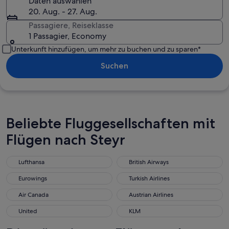
Daten auswählen
20. Aug. - 27. Aug.
Passagiere, Reiseklasse
1 Passagier, Economy
Unterkunft hinzufügen, um mehr zu buchen und zu sparen*
Suchen
Beliebte Fluggesellschaften mit
Flügen nach Steyr
Lufthansa
British Airways
Lufthansa
British Airways
Eurowings
Turkish Airlines
Eurowings
Turkish Airlines
Air Canada
Austrian Airlines
Air Canada
Austrian Airlines
United
KLM
United
KLM