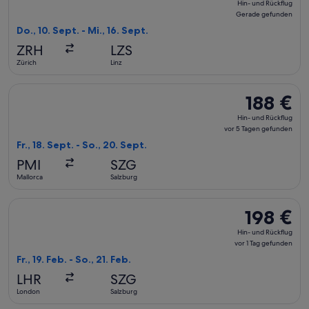
Hin- und Rückflug
und
Gerade gefunden
Rückflug,
Do., 10. Sept. - Mi., 16. Sept.
Gerade
ZRH
LZS
gefunden
Zürich
Linz
Flug mit Lufthansa auswählen, Abflug Fr., 18. Sept. ab Mallo
188 €
188 €
Hin-
Hin- und Rückflug
und
vor 5 Tagen gefunden
Rückflug,
Fr., 18. Sept. - So., 20. Sept.
vor
PMI
SZG
5 Tagen
Mallorca
Salzburg
gefunden
Flug mit British Airways auswählen, Abflug Fr., 19. Feb. ab L
198 €
198 €
Hin-
Hin- und Rückflug
und
vor 1 Tag gefunden
Rückflug,
Fr., 19. Feb. - So., 21. Feb.
vor
LHR
SZG
1 Tag
London
Salzburg
gefunden