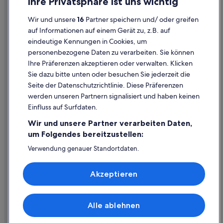
Ihre Privatsphäre ist uns wichtig
Hotels mit Frühstück in Steyr
Datenschutzerklärung
Hotels mit Klimaanlage in Steyr
Wir und unsere
16
Partner speichern und/ oder greifen
Cookie-Erklärung
auf Informationen auf einem Gerät zu, z.B. auf
Hotels mit Pool in Steyr
eindeutige Kennungen in Cookies, um
Rechtliche Hinweise/Kontakt
Hotels mit Restaurant in Steyr
personenbezogene Daten zu verarbeiten. Sie können
Inhaltsrichtlinien und Melden von Inhalten
Ihre Präferenzen akzeptieren oder verwalten. Klicken
Hotels mit Sauna in Steyr
Sie dazu bitte unten oder besuchen Sie jederzeit die
Hotels mit Whirlpool in Steyr
Hilfe
Seite der Datenschutzrichtlinie. Diese Präferenzen
Hotels mit WLAN in Steyr
werden unseren Partnern signalisiert und haben keinen
Hilfe
Einfluss auf Surfdaten.
Haustierfreundliche in Steyr
Buchung ändern oder stornieren
Wir und unsere Partner verarbeiten Daten,
Independent Hotels in Steyr
Rückerstattungsprozess und Zeitrahmen
um Folgendes bereitzustellen:
Hotels mit Aussicht in Steyr
Buchen Sie einen Flug mit einer Gutschrift bei der Fluggesellschaft
Verwendung genauer Standortdaten.
Abenteuer in Steyr
Endgeräteeigenschaften zur Identifikation aktiv abfragen.
Internationale Reisedokumente
Speichern von oder Zugriff auf Informationen auf einem
Steigenberger Hotels in Steyr
Akzeptieren
Endgerät. Personalisierte Werbung und Inhalte, Messung
von Werbeleistung und der Performance von Inhalten,
Strand in Steyr
Zielgruppenforschung sowie Entwicklung und
Hotels mit Wellnessbereich in Steyr
Verbesserung von Angeboten.
Alle ablehnen
© 2026 Expedia, Inc., ein Unternehmen der Expedia Group. Alle Rechte
Liste der Partner (Lieferanten)
Steyr Hotels
vorbehalten. Expedia und das Expedia-Logo sind Handelsmarken oder