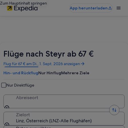
Zum Hauptinhalt springen
App herunterladen
Flüge nach Steyr ab 67 €
Wird
Flug für 67 € am Di., 1. Sept. 2026 anzeigen
in
Hin- und Rückflug
Nur Hinflug
Mehrere Ziele
einem
neuen
Fenster
Nur Direktflüge
geöffnet
Abreiseort
Zielort
Linz, Österreich (LNZ-Alle Flughäfen)