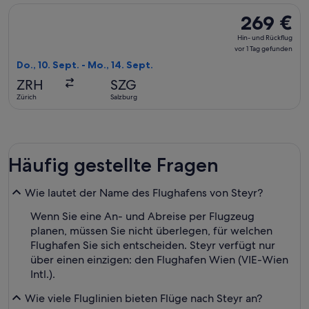
Flug mit Air Serbia auswählen, Abflug Do., 10. Sept. ab Züric
269 €
269 €
Hin-
Hin- und Rückflug
und
vor 1 Tag gefunden
Rückflug,
Do., 10. Sept. - Mo., 14. Sept.
vor
ZRH
SZG
1 Tag
Zürich
Salzburg
gefunden
Häufig gestellte Fragen
Wie lautet der Name des Flughafens von Steyr?
Wenn Sie eine An- und Abreise per Flugzeug
planen, müssen Sie nicht überlegen, für welchen
Flughafen Sie sich entscheiden. Steyr verfügt nur
über einen einzigen: den Flughafen Wien (VIE-Wien
Intl.).
Wie viele Fluglinien bieten Flüge nach Steyr an?