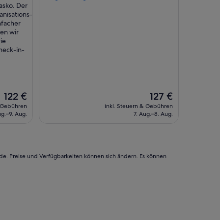
n
asko. Der
e
anisations-
t
nfacher
t
en wir
e
ie
r
heck-in-
E
m
p
f
a
Der
Der
122 €
127 €
n
Preis
Preis
& Gebühren
inkl. Steuern & Gebühren
g
beträgt
beträgt
ug.–9. Aug.
7. Aug.–8. Aug.
,
122 €
127 €
a
n
g
e
rde. Preise und Verfügbarkeiten können sich ändern. Es können
n
e
h
m
e
Z
i