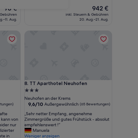
Der
Der
98 €
942 €
Preis
Preis
& Gebühren
inkl. Steuern & Gebühren
beträgt
beträgt
g.–11. Aug.
20. Aug.–21. Aug.
98 €
942 €
TT Aparthotel Neuhofen
TT Aparthotel Neuhofen
8. TT Aparthotel Neuhofen
3.0-
Sterne-
Neuhofen an der Krems
Unterkunft
9.6
9,6/10
Außergewöhnlich
rtungen)
(65 Bewertungen)
von
„
afte
„Sehr netter Empfang, angenehme
10,
S
 kann von
Zimmergröße und gutes Frühstück - absolut
Außergewöhnlich,
e
eider nur
empfehlenswert !“
(65
h
izierter
Manuela
Bewertungen)
r
te in
Weniger anzeigen