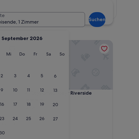
Karte anzeigen
te
Suchen
eisende, 1 Zimmer
September 2026
Coyhomes Steyr Riverside
g
ienstag
Mittwoch
Donnerstag
Freitag
Samstag
Sonntag
Mi
Do
Fr
Sa
So
2
3
4
5
6
9
10
11
12
13
Coyhomes Steyr Riverside
4. Coyhomes Steyr Riverside
4.0-
16
17
18
19
20
Sterne-
Steyr
Unterkunft
ngen)
23
24
25
26
27
ches und
30