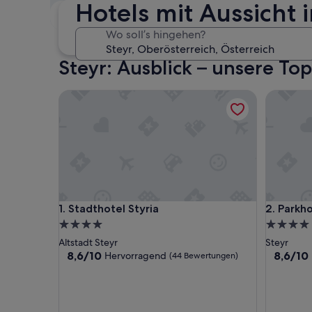
Hotels mit Aussicht 
Dieses Wochenende
N
7. Aug. - 9. Aug.
Wo soll’s hingehen?
Steyr: Ausblick – unsere T
Stadthotel Styria
Parkhotel
Stadthotel Styria
Parkhotel
1. Stadthotel Styria
2. Parkho
4.0-
4.0-
Sterne-
Sterne-
Altstadt Steyr
Steyr
Unterkunft
Unterkun
8.6
8.6
8,6/10
8,6/10
Hervorragend
(44 Bewertungen)
von
von
10,
10,
Hervorragend,
Hervorr
(44
(49