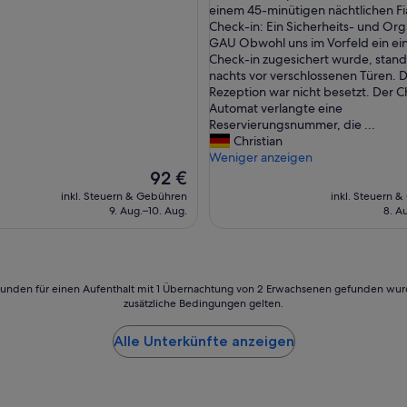
s
t
einem 45-minütigen nächtlichen Fi
t
l
Check-in: Ein Sicherheits- und Org
l
i
GAU Obwohl uns im Vorfeld ein ei
i
c
Check-in zugesichert wurde, stand
c
h
nachts vor verschlossenen Türen. D
h
e
Rezeption war nicht besetzt. Der C
e
O
Automat verlangte eine
s
d
Reservierungsnummer, die ...
u
y
Christian
n
s
Weniger anzeigen
d
s
Der
92 €
u
e
Preis
inkl. Steuern & Gebühren
inkl. Steuern 
m
e
beträgt
9. Aug.–10. Aug.
8. A
f
u
92 €
a
n
n
d
g
m
r
a
24 Stunden für einen Aufenthalt mit 1 Übernachtung von 2 Erwachsenen gefunden wu
e
n
zusätzliche Bedingungen gelten.
i
g
c
e
Alle Unterkünfte anzeigen
h
l
e
h
s
a
F
f