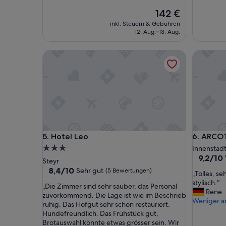
Bewertungen)
Bewertu
Der
142 €
Preis
inkl. Steuern & Gebühren
beträgt
12. Aug.–13. Aug.
142 €
Hotel Leo
ARCOTEL 
Hotel Leo
ARCOTEL 
5. Hotel Leo
6. ARCOT
3.0-
Innenstad
9.2
9,2/10
Sterne-
Steyr
von
Unterkunft
8.4
8,4/10
Sehr gut
(5 Bewertungen)
„
„Tolles, s
10,
von
T
stylisch.“
Wunderb
„
„Die Zimmer sind sehr sauber, das Personal
10,
o
Rene
(19
D
zuvorkommend. Die Lage ist wie im Beschrieb
Sehr
l
Weniger a
Bewertu
i
ruhig. Das Hofgut sehr schön restauriert.
gut,
l
e
Hundefreundlich. Das Frühstück gut,
(5
e
Z
Brotauswahl könnte etwas grösser sein. Wir
Bewertungen)