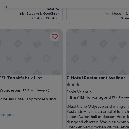
h
Weniger anzeigen
ngen)
Bewertungen)
r
Der
135 €
31
f
Preis
inkl. Steuern & Gebühren
inkl. Steuern 
r
beträgt
29. Aug.–30. Aug.
10. Au
e
135 €
u
Tabakfabrik Linz
Hotel Restaurant Wallner
n
d
l
i
c
h
e
s
P
Tabakfabrik Linz
Hotel Restaurant Wallner
EL Tabakfabrik Linz
7. Hotel Restaurant Wallner
e
r
3.0-
t
s
Wunderbar
(19 Bewertungen)
Sterne-
Sankt Valentin
o
Unterkunft
8.6
8,6/10
Hervorragend
(216 Bewe
ehr neues Hotel! Topmodern und
n
von
a
ar,
„
„Nächtliche Odyssee und mangelh
10,
l
N
Zustände – Nicht zu empfehlen Ich
Hervorragend,
nzeigen
,
ngen)
ä
einem Aufenthalt in diesem Hotel l
(216
k
c
dringend abraten. Was als unkompl
Bewertungen)
ö
h
Check-in versprochen wurde, ende