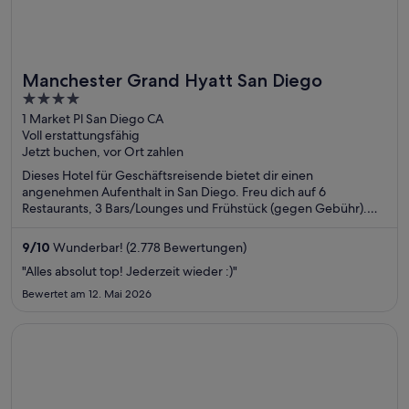
Manchester Grand Hyatt San Diego
4
out
1 Market Pl San Diego CA
Voll erstattungsfähig
of
Jetzt buchen, vor Ort zahlen
5
Dieses Hotel für Geschäftsreisende bietet dir einen
angenehmen Aufenthalt in San Diego. Freu dich auf 6
Restaurants, 3 Bars/Lounges und Frühstück (gegen Gebühr).
Die Gäste loben den Pool und das hilfsbereite Personal in
unseren Bewertungen. Einige beliebte Sehenswürdigkeiten –
9
/
10
Wunderbar! (2.778 Bewertungen)
U.S.S. Midway Museum und Port of San Diego – befinden sich
"Alles absolut top! Jederzeit wieder :)"
in der Nähe.
Bewertet am 12. Mai 2026
Wird in einem neuen Fenster geöffnet
Best Western Plus Island Palms Hotel & Marina