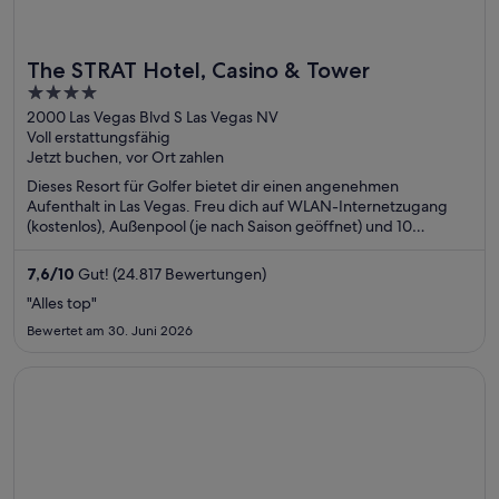
The STRAT Hotel, Casino & Tower
4
out
2000 Las Vegas Blvd S Las Vegas NV
Voll erstattungsfähig
of
Jetzt buchen, vor Ort zahlen
5
Dieses Resort für Golfer bietet dir einen angenehmen
Aufenthalt in Las Vegas. Freu dich auf WLAN-Internetzugang
(kostenlos), Außenpool (je nach Saison geöffnet) und 10
Restaurants. Die Gäste loben das Restaurant und die sauberen
Zimmer in unseren Bewertungen. Einige beliebte
7,6
/
10
Gut! (24.817 Bewertungen)
Sehenswürdigkeiten – The Strat und Circus Circus Casino –
"Alles top"
befinden sich in der Nähe.
Bewertet am 30. Juni 2026
Wird in einem neuen Fenster geöffnet
Wyndham San Diego Bayside