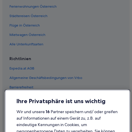
Ferienwohnungen Österreich
Städtereisen Österreich
Flüge in Österreich
Mietwagen Österreich
Alle Unterkunftsarten
Richtlinien
Expedia.at AGB
Allgemeine Geschäftsbedingungen von Vrbo
Barrierefreiheit
Einreisebestimmungen
Ihre Privatsphäre ist uns wichtig
Datenschutzerklärung
Wir und unsere
16
Partner speichern und/ oder greifen
Cookie-Erklärung
auf Informationen auf einem Gerät zu, z.B. auf
eindeutige Kennungen in Cookies, um
Rechtliche Hinweise/Kontakt
personenbezogene Daten zu verarbeiten. Sie können