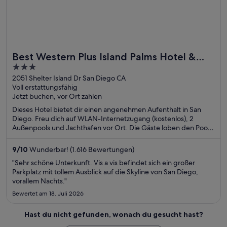
Best Western Plus Island Palms Hotel &
3
Marina
out
2051 Shelter Island Dr San Diego CA
Voll erstattungsfähig
of
Jetzt buchen, vor Ort zahlen
5
Dieses Hotel bietet dir einen angenehmen Aufenthalt in San
Diego. Freu dich auf WLAN-Internetzugang (kostenlos), 2
Außenpools und Jachthafen vor Ort. Die Gäste loben den Pool
und das Restaurant in unseren Bewertungen. Einige beliebte
Sehenswürdigkeiten – U.S.S. Midway Museum und Strand von
9
/
10
Wunderbar! (1.616 Bewertungen)
Coronado – befinden sich in der Nähe.
"Sehr schöne Unterkunft. Vis a vis befindet sich ein großer
Parkplatz mit tollem Ausblick auf die Skyline von San Diego,
vorallem Nachts."
Bewertet am 18. Juli 2026
Hast du nicht gefunden, wonach du gesucht hast?