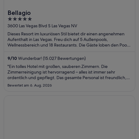
Bellagio
5
out
3600 Las Vegas Blvd S Las Vegas NV
of
Dieses Resort im luxuriösen Stil bietet dir einen angenehmen
5
Aufenthalt in Las Vegas. Freu dich auf 5 Außenpools,
Wellnessbereich und 18 Restaurants. Die Gäste loben den Pool
und das Restaurant in unseren Bewertungen. Einige beliebte
Sehenswürdigkeiten – Bellagio Casino und Fountains of Bellagio
9
/
10
Wunderbar! (15.027 Bewertungen)
– befinden sich in der Nähe.
"Ein tolles Hotel mit großen, sauberen Zimmern. Die
Zimmerreinigung ist hervorragend – alles ist immer sehr
ordentlich und gepflegt. Das gesamte Personal ist freundlich,
höflich und jederzeit hilfsbereit. Man fühlt sich vom ersten
Bewertet am 6. Aug. 2026
Moment an willkommen. Ich kann dieses Hotel uneingeschränkt
weiterempfehlen ..."
Wird in einem neuen Fenster geöffnet
Oakes Hotel Overlooking the Falls