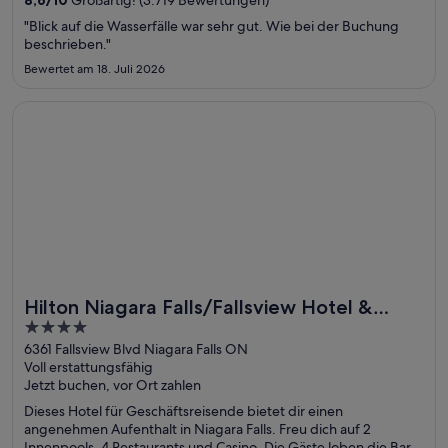
8,6
/
10
Großartig! (3.719 Bewertungen)
Sehenswürdigkeiten – Fallsview Casino und Horseshoe Falls –
"Blick auf die Wasserfälle war sehr gut. Wie bei der Buchung
befinden sich in der Nähe.
beschrieben."
Bewertet am 18. Juli 2026
Wird in einem neuen Fenster geöffnet
Hilton Niagara Falls/Fallsview Hotel & Suites
Hilton Niagara Falls/Fallsview Hotel &
4
Suites
out
6361 Fallsview Blvd Niagara Falls ON
Voll erstattungsfähig
of
Jetzt buchen, vor Ort zahlen
5
Dieses Hotel für Geschäftsreisende bietet dir einen
angenehmen Aufenthalt in Niagara Falls. Freu dich auf 2
Innenpools, 4 Restaurants und Casino. Die Gäste loben die Bar