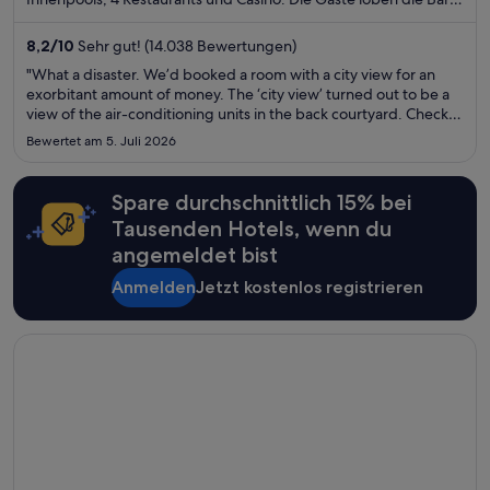
und das hilfsbereite Personal in unseren Bewertungen. Einige
beliebte Sehenswürdigkeiten – Fallsview Casino und Horseshoe
8,2
/
10
Sehr gut! (14.038 Bewertungen)
Falls – befinden sich in der Nähe.
"What a disaster. We’d booked a room with a city view for an
exorbitant amount of money. The ‘city view’ turned out to be a
view of the air-conditioning units in the back courtyard. Check-
in took 45 minutes because a single, frail little man was trying to
Bewertet am 5. Juli 2026
cope with hundreds of guests. The air conditioning ..."
Spare durchschnittlich 15% bei
Tausenden Hotels, wenn du
angemeldet bist
Anmelden
Jetzt kostenlos registrieren
Wird in einem neuen Fenster geöffnet
The STRAT Hotel, Casino & Tower