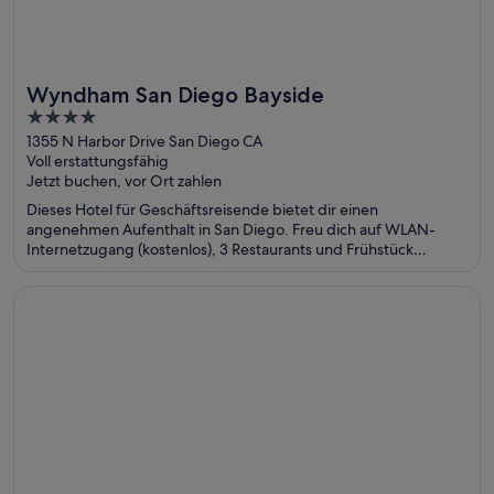
Wyndham San Diego Bayside
4
out
1355 N Harbor Drive San Diego CA
Voll erstattungsfähig
of
Jetzt buchen, vor Ort zahlen
5
Dieses Hotel für Geschäftsreisende bietet dir einen
angenehmen Aufenthalt in San Diego. Freu dich auf WLAN-
Internetzugang (kostenlos), 3 Restaurants und Frühstück
(gegen Gebühr). Die Gäste loben den Pool und das Restaurant
in unseren Bewertungen. Einige beliebte Sehenswürdigkeiten
Wird in einem neuen Fenster geöffnet
The Cosmopolitan Of Las Vegas
– Port of San Diego und U.S.S. Midway Museum – befinden sich
in der Nähe.