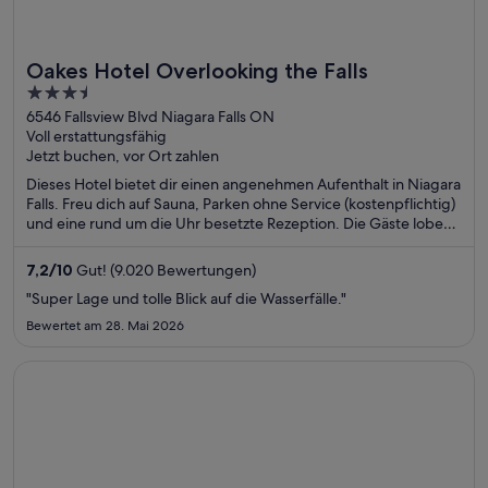
Oakes Hotel Overlooking the Falls
3.5
out
6546 Fallsview Blvd Niagara Falls ON
Voll erstattungsfähig
of
Jetzt buchen, vor Ort zahlen
5
Dieses Hotel bietet dir einen angenehmen Aufenthalt in Niagara
Falls. Freu dich auf Sauna, Parken ohne Service (kostenpflichtig)
und eine rund um die Uhr besetzte Rezeption. Die Gäste loben
das hilfsbereite Personal und die sauberen Zimmer in unseren
Bewertungen. Einige beliebte Sehenswürdigkeiten – Fallsview
7,2
/
10
Gut! (9.020 Bewertungen)
Casino und Horseshoe Falls – befinden sich in der Nähe.
"Super Lage und tolle Blick auf die Wasserfälle."
Bewertet am 28. Mai 2026
Wird in einem neuen Fenster geöffnet
Manchester Grand Hyatt San Diego