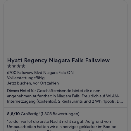
Wird in einem neuen Fenster geöffnet
Hyatt Regency Niagara Falls Fallsview
Hyatt Regency Niagara Falls Fallsview
4
out
6700 Fallsview Blvd Niagara Falls ON
Voll erstattungsfähig
of
Jetzt buchen, vor Ort zahlen
5
Dieses Hotel für Geschäftsreisende bietet dir einen
angenehmen Aufenthalt in Niagara Falls. Freu dich auf WLAN-
Internetzugang (kostenlos), 2 Restaurants und 2 Whirlpools. Die
Gäste loben das Restaurant und das hilfsbereite Personal in
unseren Bewertungen. Einige beliebte Sehenswürdigkeiten –
8,8
/
10
Großartig! (1.305 Bewertungen)
Fallsview Casino und Horseshoe Falls – befinden sich in der
"Leider verlief die erste Nacht nicht so gut. Aufgrund von
Nähe.
Umbauarbeiten hatten wir ein nerviges geklacker im Bad bei