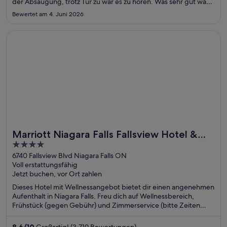
der Absaugung, trotz Tür zu war es zu hören. Was sehr gut war
ohne Probleme haben wir in der 2ten Nacht ein neues Zimmer
Bewertet am 4. Juni 2026
bekommen was auch noch eine Suite war. Frühstück muss man
so ..."
Wird in einem neuen Fenster geöffnet
Marriott Niagara Falls Fallsview Hotel & Spa
Marriott Niagara Falls Fallsview Hotel &
4
Spa
out
6740 Fallsview Blvd Niagara Falls ON
Voll erstattungsfähig
of
Jetzt buchen, vor Ort zahlen
5
Dieses Hotel mit Wellnessangebot bietet dir einen angenehmen
Aufenthalt in Niagara Falls. Freu dich auf Wellnessbereich,
Frühstück (gegen Gebühr) und Zimmerservice (bitte Zeiten
beachten). Die Gäste loben das Frühstück und das hilfsbereite
Personal in unseren Bewertungen. Einige beliebte