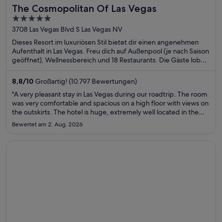
The Cosmopolitan Of Las Vegas
5
out
3708 Las Vegas Blvd S Las Vegas NV
of
Dieses Resort im luxuriösen Stil bietet dir einen angenehmen
5
Aufenthalt in Las Vegas. Freu dich auf Außenpool (je nach Saison
geöffnet), Wellnessbereich und 18 Restaurants. Die Gäste loben
den Pool und das Restaurant in unseren Bewertungen. Einige
beliebte Sehenswürdigkeiten – The Cosmopolitan Casino und
8,8
/
10
Großartig! (10.797 Bewertungen)
Bellagio Casino – befinden sich in der Nähe.
"A very pleasant stay in Las Vegas during our roadtrip. The room
was very comfortable and spacious on a high floor with views on
the outskirts. The hotel is huge, extremely well located in the
heart of Las Vegas, but due to its size it does not feel like a
Bewertet am 2. Aug. 2026
normal 5 star hotel with some personal attention: ..."
Wird in einem neuen Fenster geöffnet
Bellagio