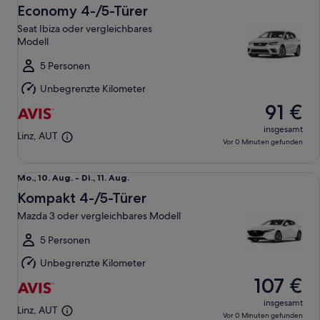
10.
Economy 4-/5-Türer
Aug.
Seat Ibiza oder vergleichbares
bis
Modell
Di.,
11.
5 Personen
Aug.
Unbegrenzte Kilometer
91 €
insgesamt
Linz, AUT
Vor 0 Minuten gefunden
Kompakt 4-/5-Türer Mazda 3 oder vergleichbares Modell
Mo.,
Mo., 10. Aug. - Di., 11. Aug.
10.
Kompakt 4-/5-Türer
Aug.
Mazda 3 oder vergleichbares Modell
bis
Di.,
5 Personen
11.
Unbegrenzte Kilometer
Aug.
107 €
insgesamt
Linz, AUT
Vor 0 Minuten gefunden