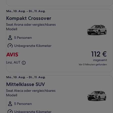
Kompakt Crossover Seat Arona oder vergleichbares Modell
Mo.,
Mo., 10. Aug. - Di., 11. Aug.
10.
Kompakt Crossover
Aug.
Seat Arona oder vergleichbares
bis
Modell
Di.,
11.
5 Personen
Aug.
Unbegrenzte Kilometer
112 €
insgesamt
Linz, AUT
Vor 0 Minuten gefunden
Mittelklasse SUV Seat Ateca oder vergleichbares Modell
Mo.,
Mo., 10. Aug. - Di., 11. Aug.
10.
Mittelklasse SUV
Aug.
Seat Ateca oder vergleichbares
bis
Modell
Di.,
11.
5 Personen
Aug.
Unbegrenzte Kilometer