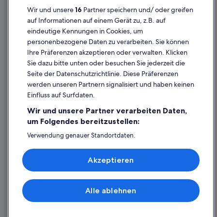
Datenschutzerklärung
Abenteuer in Steyr
Wir und unsere
16
Partner speichern und/ oder greifen
Cookie-Erklärung
auf Informationen auf einem Gerät zu, z.B. auf
Steigenberger Hotels in Steyr
eindeutige Kennungen in Cookies, um
Rechtliche Hinweise/Kontakt
Strand in Steyr
personenbezogene Daten zu verarbeiten. Sie können
Inhaltsrichtlinien und Melden von Inhalten
Hotels mit Wellnessbereich in Steyr
Ihre Präferenzen akzeptieren oder verwalten. Klicken
Sie dazu bitte unten oder besuchen Sie jederzeit die
Steyr Hotels
Hilfe
Seite der Datenschutzrichtlinie. Diese Präferenzen
Pensionen in Steyr
werden unseren Partnern signalisiert und haben keinen
Hilfe
Private Ferienhäuser in Steyr
Einfluss auf Surfdaten.
Buchung ändern oder stornieren
Schlösser in Steyr
Wir und unsere Partner verarbeiten Daten,
Rückerstattungsprozess und Zeitrahmen
um Folgendes bereitzustellen:
Hotels nahe Steyr von Marktplatz
Buchen Sie einen Flug mit einer Gutschrift bei der Fluggesellschaft
Verwendung genauer Standortdaten.
Wohnungen in Steyr
Endgeräteeigenschaften zur Identifikation aktiv abfragen.
Internationale Reisedokumente
Steyrdorf Hotels
Speichern von oder Zugriff auf Informationen auf einem
Akzeptieren
Endgerät. Personalisierte Werbung und Inhalte, Messung
Hotels nahe Steyrtal-Museumsbahn
von Werbeleistung und der Performance von Inhalten,
Zielgruppenforschung sowie Entwicklung und
Hotels nahe Wallfahrtskirche Christkindl
Verbesserung von Angeboten.
Alle ablehnen
© 2026 Expedia, Inc., ein Unternehmen der Expedia Group. Alle Rechte
Hotels nahe Werndl-Denkmal
Liste der Partner (Lieferanten)
vorbehalten. Expedia und das Expedia-Logo sind Handelsmarken oder
eingetragene Handelsmarken von Expedia, Inc.