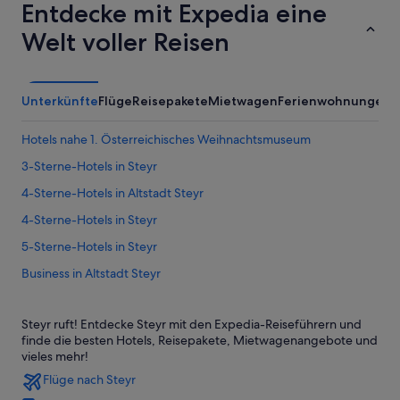
Entdecke mit Expedia eine
Welt voller Reisen
Unterkünfte
Flüge
Reisepakete
Mietwagen
Ferienwohnungen
A
Hotels nahe 1. Österreichisches Weihnachtsmuseum
3-Sterne-Hotels in Steyr
4-Sterne-Hotels in Altstadt Steyr
4-Sterne-Hotels in Steyr
5-Sterne-Hotels in Steyr
Business in Altstadt Steyr
Hotels mit Klimaanlage in Altstadt Steyr
Steyr ruft! Entdecke Steyr mit den Expedia-Reiseführern und
Altstadt Steyr Hotels
finde die besten Hotels, Reisepakete, Mietwagenangebote und
Hotels nahe Bummerlhaus
vieles mehr!
Flüge nach Steyr
Hotels nahe Dunkelhof