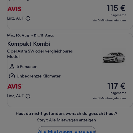
115 €
insgesamt
Linz, AUT
Vor 0 Minuten gefunden
Kompakt Kombi Opel Astra SW oder vergleichbares Modell
Mo.,
Mo., 10. Aug. - Di., 11. Aug.
10.
Kompakt Kombi
Aug.
Opel Astra SW oder vergleichbares
bis
Modell
Di.,
11.
5 Personen
Aug.
Unbegrenzte Kilometer
117 €
insgesamt
Linz, AUT
Vor 0 Minuten gefunden
Hast du nicht gefunden, wonach du gesucht hast?
Steyr: Alle Mietwagen anzeigen
Alle Mietwagen anzeigen