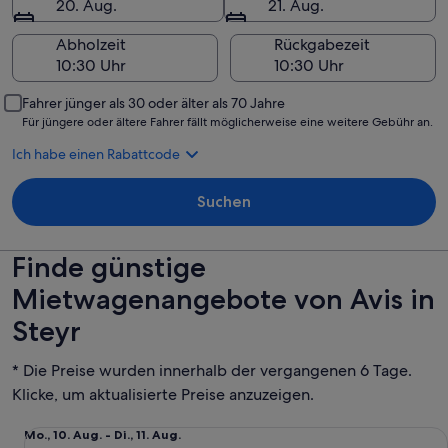
20. Aug.
21. Aug.
Abholzeit
Rückgabezeit
Fahrer jünger als 30 oder älter als 70 Jahre
Für jüngere oder ältere Fahrer fällt möglicherweise eine weitere Gebühr an.
Ich habe einen Rabattcode
Suchen
Finde günstige
Mietwagenangebote von Avis in
Steyr
* Die Preise wurden innerhalb der vergangenen 6 Tage.
Klicke, um aktualisierte Preise anzuzeigen.
Economy 4-/5-Türer Seat Ibiza oder vergleichbares Modell
Mo.,
Mo., 10. Aug. - Di., 11. Aug.