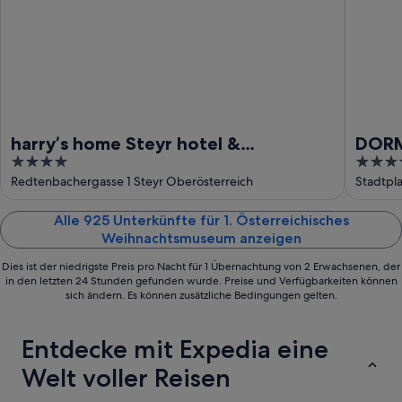
harry’s home Steyr hotel &
DORM
4
4
apartments
out
out
Redtenbachergasse 1 Steyr Oberösterreich
Stadtpla
of
of
5
5
Alle 925 Unterkünfte für 1. Österreichisches
Weihnachtsmuseum anzeigen
Dies ist der niedrigste Preis pro Nacht für 1 Übernachtung von 2 Erwachsenen, der
in den letzten 24 Stunden gefunden wurde. Preise und Verfügbarkeiten können
sich ändern. Es können zusätzliche Bedingungen gelten.
Entdecke mit Expedia eine
Welt voller Reisen