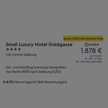
Spare 100% bei deinem Flug
Der
Small Luxury Hotel Goldgasse
3.110 €
Preis
1.878 €
4
betrug
out
City Centre Salzburg
pro Person
3.110 €,
of
10. Okt.–17. Okt.
Vor 2 Stunden gefunden
jetzt
5
Hin- und Rückflug (nonstop) inbegriffen
beträgt
Von Berlin (BER) nach Salzburg (SZG)
er
1.878 €
9,4
/
10
Hervorragend! (446 Bewertungen)
pro
Person