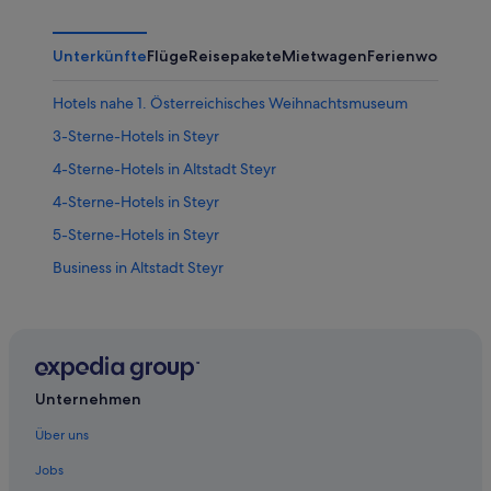
Unterkünfte
Flüge
Reisepakete
Mietwagen
Ferienwohnung
Hotels nahe 1. Österreichisches Weihnachtsmuseum
3-Sterne-Hotels in Steyr
4-Sterne-Hotels in Altstadt Steyr
4-Sterne-Hotels in Steyr
5-Sterne-Hotels in Steyr
Business in Altstadt Steyr
Hotels mit Klimaanlage in Altstadt Steyr
Altstadt Steyr Hotels
Hotels nahe Bummerlhaus
Hotels nahe Dunkelhof
Unternehmen
Hotels nahe Evangelische Kirche Steyr
Über uns
Garsten Hotels
Jobs