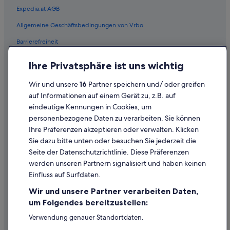
Lgbtqia-Freundliche in Steyr
Expedia.at AGB
Historische in Steyr
Allgemeine Geschäftsbedingungen von Vrbo
Hotels mit Concierge in Steyr
Barrierefreiheit
Hotels mit Fitnessbereich in Steyr
Einreisebestimmungen
Ihre Privatsphäre ist uns wichtig
Hotels mit Frühstück in Steyr
Datenschutzerklärung
Hotels mit Klimaanlage in Steyr
Wir und unsere
16
Partner speichern und/ oder greifen
Cookie-Erklärung
auf Informationen auf einem Gerät zu, z.B. auf
Hotels mit Pool in Steyr
eindeutige Kennungen in Cookies, um
Rechtliche Hinweise/Kontakt
Hotels mit Restaurant in Steyr
personenbezogene Daten zu verarbeiten. Sie können
Inhaltsrichtlinien und Melden von Inhalten
Hotels mit Sauna in Steyr
Ihre Präferenzen akzeptieren oder verwalten. Klicken
Sie dazu bitte unten oder besuchen Sie jederzeit die
Hotels mit Whirlpool in Steyr
Hilfe
Seite der Datenschutzrichtlinie. Diese Präferenzen
Hotels mit WLAN in Steyr
werden unseren Partnern signalisiert und haben keinen
Hilfe
Haustierfreundliche in Steyr
Einfluss auf Surfdaten.
Buchung ändern oder stornieren
Independent Hotels in Steyr
Wir und unsere Partner verarbeiten Daten,
Rückerstattungsprozess und Zeitrahmen
um Folgendes bereitzustellen:
Hotels mit Aussicht in Steyr
Buchen Sie einen Flug mit einer Gutschrift bei der Fluggesellschaft
Verwendung genauer Standortdaten.
Abenteuer in Steyr
Endgeräteeigenschaften zur Identifikation aktiv abfragen.