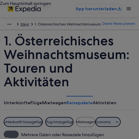
Zum Hauptinhalt springen
App herunterladen
Deine Reise planen
Steyr
1. Österreichisches Weihnachtsmuseum
1. Österreichisches
Weihnachtsmuseum:
Touren und
Aktivitäten
Unterkünfte
Flüge
Mietwagen
Reisepakete
Aktivitäten
Unterkunft hinzugefügt
Flug hinzugefügt
Mietwagen
Economy
Mehrere Daten oder Reiseziele hinzufügen