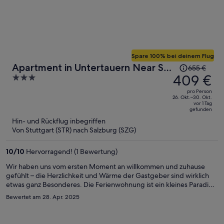
Spare 100% bei deinem Flug
Der
Apartment in Untertauern Near Ski
655 €
Preis
409 €
3
Slopes
betrug
out
pro Person
655 €,
of
26. Okt.–30. Okt.
vor 1 Tag
jetzt
5
gefunden
beträgt
Hin- und Rückflug inbegriffen
er
Von Stuttgart (STR) nach Salzburg (SZG)
409 €
pro
10
/
10
Hervorragend! (1 Bewertung)
Person
Wir haben uns vom ersten Moment an willkommen und zuhause
gefühlt – die Herzlichkeit und Wärme der Gastgeber sind wirklich
etwas ganz Besonderes. Die Ferienwohnung ist ein kleines Paradies:
liebevoll eingerichtet, blitzsauber und mit allem ausgestattet, was
Bewertet am 28. Apr. 2025
man sich nur wünschen kann. Ich kann diese Unterkunft
uneingeschränkt weiterempfehlen.