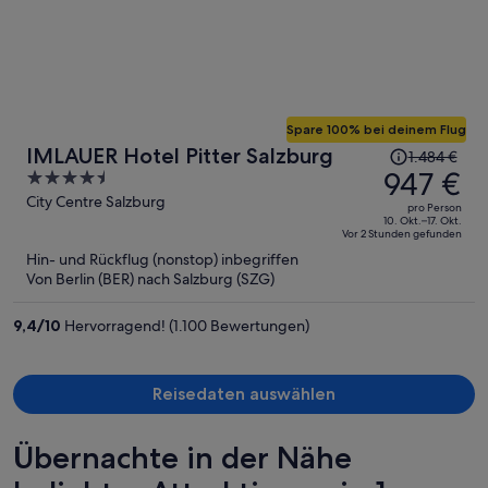
Spare 100% bei deinem Flug
Der
IMLAUER Hotel Pitter Salzburg
1.484 €
Preis
947 €
4.5
betrug
out
City Centre Salzburg
pro Person
1.484 €,
of
10. Okt.–17. Okt.
Vor 2 Stunden gefunden
jetzt
5
Hin- und Rückflug (nonstop) inbegriffen
beträgt
Von Berlin (BER) nach Salzburg (SZG)
er
947 €
9,4
/
10
Hervorragend! (1.100 Bewertungen)
pro
Person
Reisedaten auswählen
Übernachte in der Nähe