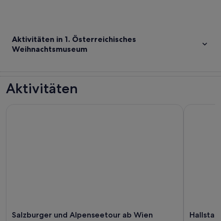
Aktivitäten in 1. Österreichisches
Weihnachtsmuseum
Aktivitäten
Salzburger und Alpenseetour ab Wien
Hallstatt:
Salzburger und Alpenseetour ab Wien
Hallstat