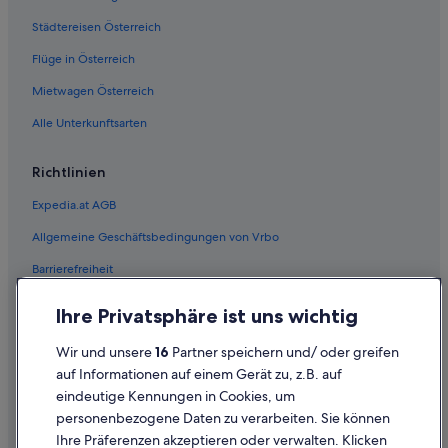
Städtereisen Österreich
Flüge in Österreich
Mietwagen Österreich
Alle Unterkunftsarten
Richtlinien
Expedia.at AGB
Allgemeine Geschäftsbedingungen von Vrbo
Barrierefreiheit
Einreisebestimmungen
Ihre Privatsphäre ist uns wichtig
Datenschutzerklärung
Wir und unsere
16
Partner speichern und/ oder greifen
Cookie-Erklärung
auf Informationen auf einem Gerät zu, z.B. auf
eindeutige Kennungen in Cookies, um
Rechtliche Hinweise/Kontakt
personenbezogene Daten zu verarbeiten. Sie können
Inhaltsrichtlinien und Melden von Inhalten
Ihre Präferenzen akzeptieren oder verwalten. Klicken