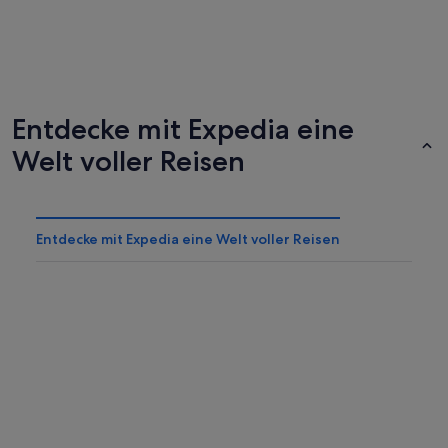
New York
London
Entdecke mit Expedia eine
629 Business-Hotels
1505 Bus
Welt voller Reisen
Entdecke mit Expedia eine Welt voller Reisen