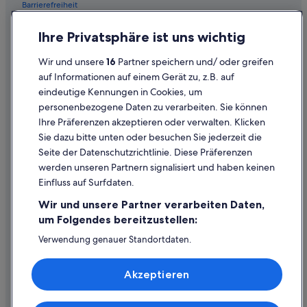
e
n
Barrierefreiheit
o
e
Waldzell Hotels
b
s
Einreisebestimmungen
Ihre Privatsphäre ist uns wichtig
Landhäuser in Waldzell
w
e
Datenschutzerklärung
i
h
Gasthöfe in Wippenham
Wir und unsere
16
Partner speichern und/ oder greifen
r
r
Cookie-Erklärung
d
w
auf Informationen auf einem Gerät zu, z.B. auf
Bezirk Ried im Innkreis: Hotels
e
ü
eindeutige Kennungen in Cookies, um
Rechtliche Hinweise/Kontakt
n
r
personenbezogene Daten zu verarbeiten. Sie können
v
d
Inhaltsrichtlinien und Melden von Inhalten
Ihre Präferenzen akzeptieren oder verwalten. Klicken
o
i
l
Sie dazu bitte unten oder besuchen Sie jederzeit die
g
Hilfe
l
e
Seite der Datenschutzrichtlinie. Diese Präferenzen
e
n
werden unseren Partnern signalisiert und haben keinen
Hilfe
n
S
Einfluss auf Surfdaten.
P
c
Buchung ändern oder stornieren
r
h
Wir und unsere Partner verarbeiten Daten,
e
l
Rückerstattungsprozess und Zeitrahmen
um Folgendes bereitzustellen:
i
o
s
s
Buchen Sie einen Flug mit einer Gutschrift bei der Fluggesellschaft
Verwendung genauer Standortdaten.
b
s
Endgeräteeigenschaften zur Identifikation aktiv abfragen.
Internationale Reisedokumente
e
e
Speichern von oder Zugriff auf Informationen auf einem
z
s
Akzeptieren
Endgerät. Personalisierte Werbung und Inhalte, Messung
a
,
von Werbeleistung und der Performance von Inhalten,
h
Zielgruppenforschung sowie Entwicklung und
d