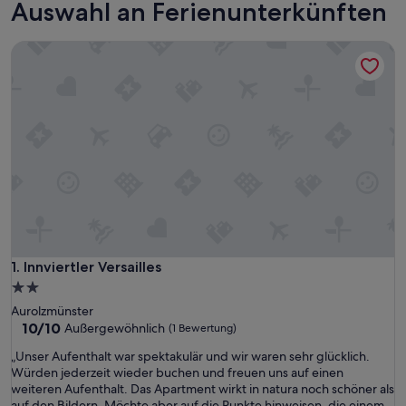
Auswahl an Ferienunterkünften
Innviertler Versailles
Innviertler Versailles
1. Innviertler Versailles
2.0-
Sterne-
Aurolzmünster
Unterkunft
10.0
10/10
Außergewöhnlich
(1 Bewertung)
von
„
„Unser Aufenthalt war spektakulär und wir waren sehr glücklich.
10,
U
Würden jederzeit wieder buchen und freuen uns auf einen
Außergewöhnlich,
n
weiteren Aufenthalt. Das Apartment wirkt in natura noch schöner als
(1
s
auf den Bildern. Möchte aber auf die Punkte hinweisen, die einem