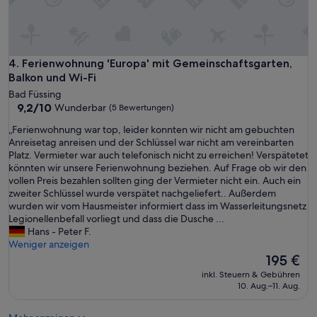
c
n
e
h
g
A
e
i
b
n
n
w
u
r
i
Ferienwohnung 'Europa' mit Gemeinschaftsgarten, Balkon u
4. Ferienwohnung 'Europa' mit Gemeinschaftsgarten,
n
i
c
Balkon und Wi-Fi
d
e
k
f
Bad Füssing
d
l
r
9.2
9,2/10
Wunderbar
“
(5 Bewertungen)
u
e
von
n
„
„Ferienwohnung war top, leider konnten wir nicht am gebuchten
u
10,
g
F
Anreisetag anreisen und der Schlüssel war nicht am vereinbarten
e
Wunderbar,
,
e
Platz. Vermieter war auch telefonisch nicht zu erreichen! Verspätetet
n
(5
s
r
könnten wir unsere Ferienwohnung beziehen. Auf Frage ob wir den
u
Bewertungen)
e
i
vollen Preis bezahlen sollten ging der Vermieter nicht ein. Auch ein
n
h
e
zweiter Schlüssel wurde verspätet nachgeliefert.. Außerdem
s
r
n
wurden wir vom Hausmeister informiert dass im Wasserleitungsnetz
a
f
w
Legionellenbefall vorliegt und dass die Dusche ...
u
r
o
Hans - Peter F.
f
e
h
Weniger anzeigen
e
u
n
i
Der
195 €
n
u
n
Preis
inkl. Steuern & Gebühren
d
n
e
beträgt
10. Aug.–11. Aug.
l
g
n
195 €
i
w
w
c