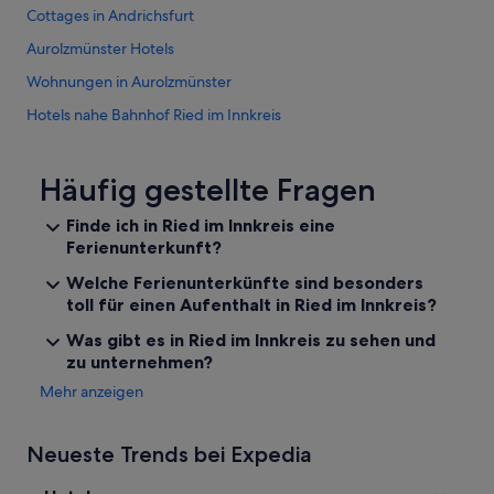
c
e
e
Cottages in Andrichsfurt
h
r
n
t
Aurolzmünster Hotels
m
,
e
i
d
Wohnungen in Aurolzmünster
t
e
i
.
t
e
Hotels nahe Bahnhof Ried im Innkreis
“
e
e
Pensionen in Bezirk Ried im Innkreis
r
i
w
n
Private Ferienhäuser in Bezirk Ried im Innkreis
Häufig gestellte Fragen
a
e
r
m
Villen in Bezirk Ried im Innkreis
Finde ich in Ried im Innkreis eine
a
b
Ferienunterkunft?
Motels in Eberschwang
u
e
c
w
Wohnungen in Eberschwang
Welche Ferienunterkünfte sind besonders
h
u
toll für einen Aufenthalt in Ried im Innkreis?
t
s
B&B in Eitzing
e
s
Was gibt es in Ried im Innkreis zu sehen und
Hotels nahe Fill Metallbau Stadion
l
t
zu unternehmen?
e
s
Geiersberg Hotels
f
Mehr anzeigen
e
o
i
Campingplätze in Innviertel
n
n
Ferienparks in Innviertel
i
Neueste Trends bei Expedia
m
s
ü
Gasthäuser in Innviertel
c
s