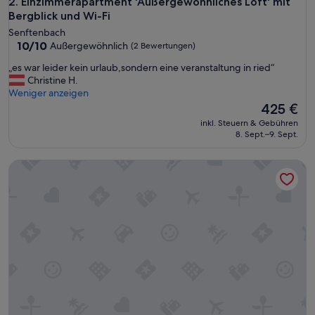
Einzimmerapartment 'Außergewöhnliches Loft' mit Bergblic
2. Einzimmerapartment 'Außergewöhnliches Loft' mit
r
Bergblick und Wi-Fi
u
Senftenbach
n
10.0
10/10
Außergewöhnlich
(2 Bewertungen)
d
von
w
„
„es war leider kein urlaub,sondern eine veranstaltung in ried“
10,
i
e
Christine H.
Außergewöhnlich,
r
s
Weniger anzeigen
(2
w
w
Der
425 €
Bewertungen)
a
a
Preis
inkl. Steuern & Gebühren
r
r
beträgt
8. Sept.–9. Sept.
e
l
425 €
n
e
s
Ferienwohnung "Mobile Tinyhouse By Wolfsberger" mit Be
i
e
d
h
e
r
r
g
k
l
e
ü
i
c
n
k
u
l
r
i
l
c
a