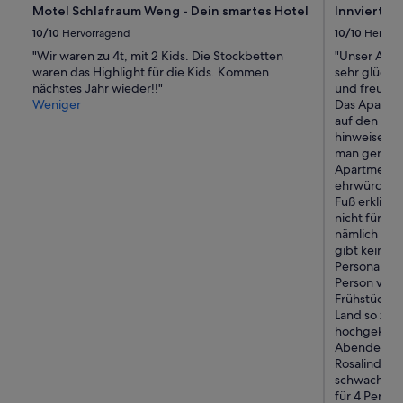
e
r
ö
Motel Schlafraum Weng - Dein smartes Hotel
Innviertler
i
e
n
10/10
Hervorragend
10/10
Hervor
g
i
e
e
s
"Wir waren zu 4t, mit 2 Kids. Die Stockbetten
"Unser Aufe
r
n
e
waren das Highlight für die Kids. Kommen
sehr glückl
a
e
n
nächstes Jahr wieder!!"
und freuen 
l
n
u
Weniger
Das Apartmen
s
P
n
auf den Bil
a
r
d
hinweisen, 
u
o
d
man genauso 
f
d
e
Apartments 
d
u
r
ehrwürdigen
e
k
S
Fuß erklimm
n
t
c
nicht für de
B
e
h
nämlich im 
i
n
l
gibt keine R
l
u
ü
Personal. Ma
d
n
s
Person vor 
e
d
s
Frühstückss
r
a
e
Land so ziem
n
b
l
hochgeklapp
.
w
w
Abendessen 
M
e
a
Rosalinde n
ö
c
r
schwaches Si
c
h
n
für 4 Perso
h