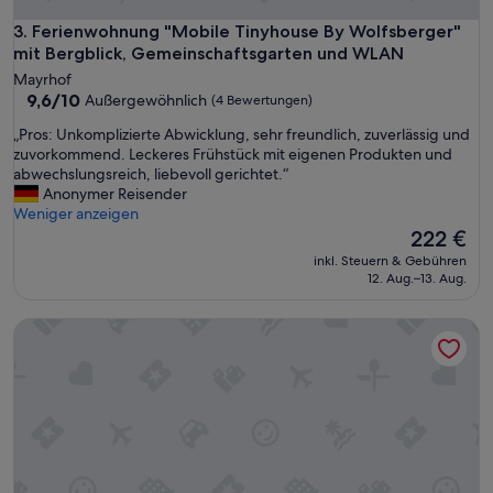
h
u
.
b
Ferienwohnung "Mobile Tinyhouse By Wolfsberger" mit Be
3. Ferienwohnung "Mobile Tinyhouse By Wolfsberger"
W
,
mit Bergblick, Gemeinschaftsgarten und WLAN
ü
s
Mayrhof
r
o
9.6
9,6/10
Außergewöhnlich
d
(4 Bewertungen)
n
von
e
d
„
„Pros: Unkomplizierte Abwicklung, sehr freundlich, zuverlässig und
10,
n
e
P
zuvorkommend. Leckeres Frühstück mit eigenen Produkten und
Außergewöhnlich,
j
r
r
abwechslungsreich, liebevoll gerichtet.“
(4
e
n
o
Anonymer Reisender
Bewertungen)
d
e
s
Weniger anzeigen
e
i
:
Der
222 €
r
n
U
Preis
z
inkl. Steuern & Gebühren
e
n
beträgt
e
12. Aug.–13. Aug.
v
k
222 €
i
e
o
t
r
Ferienwohnung 'Europa' mit Gemeinschaftsgarten, Balkon u
m
w
a
p
i
n
l
e
s
i
d
t
z
e
a
i
r
l
e
b
t
r
u
u
t