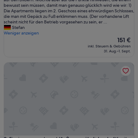
Bewertung)
e
bewusst sein müssen, damit man genauso glücklich wird wie wir: 1)
r
Die Apartments liegen im 2. Geschoss eines ehrwürdigen Schlosses,
A
die man mit Gepäck zu Fuß erklimmen muss. (Der vorhandene Lift
u
scheint nicht für den Betrieb vorgesehen zu sein, er ...
f
Stefan
e
Weniger anzeigen
n
Der
151 €
t
Preis
inkl. Steuern & Gebühren
h
beträgt
31. Aug.–1. Sept.
a
151 €
l
Einzimmerapartment 'Außergewöhnliches Loft' mit Bergblic
t
w
a
r
s
p
e
k
t
a
k
u
l
ä