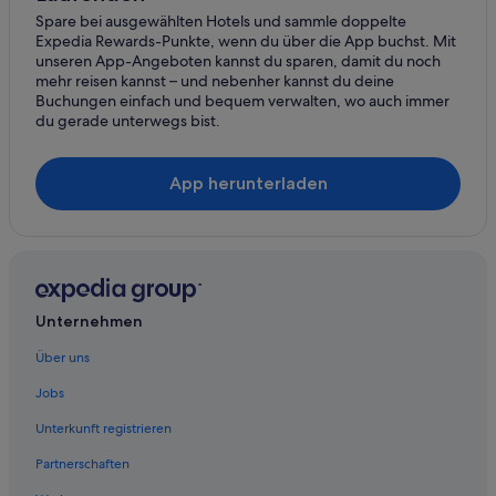
e
i
Motels in Pattigham
Spare bei ausgewählten Hotels und sammle doppelte
t
c
Expedia Rewards-Punkte, wenn du über die App buchst. Mit
Ferienwohnungen in Peterskirchen
e
h
unseren App-Angeboten kannst du sparen, damit du noch
t
w
mehr reisen kannst – und nebenher kannst du deine
Ferienwohnungen in Pram
k
i
Buchungen einfach und bequem verwalten, wo auch immer
ö
r
B&B in Pram
du gerade unterwegs bist.
n
d
Cottages in Pram
n
w
t
i
App herunterladen
Villen in Pram
e
e
n
w
Pramet Hotels
w
i
Ferienwohnungen in Ried im Innkreis
i
r
r
:
B&B in Ried im Innkreis
u
1
n
)
Cottages in Ried im Innkreis
Unternehmen
s
D
Business in Ried im Innkreis
e
i
Über uns
r
e
Hotels mit Casino in Ried im Innkreis
Jobs
e
A
F
p
Hotels mit Fitnessbereich in Ried im Innkreis
Unterkunft registrieren
e
a
Hotels mit Parkplatz in Ried im Innkreis
r
r
Partnerschaften
i
t
Hotels mit Pool in Ried im Innkreis