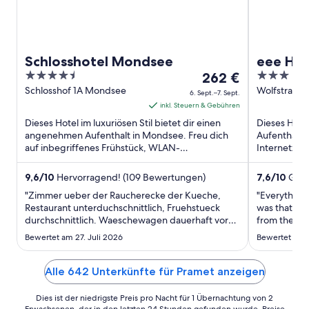
Schlosshotel Mondsee
eee Hot
4.5
Der
3
262 €
out
Preis
out
Schlosshof 1A Mondsee
Wolfstraße 
6. Sept.–7. Sept.
of
beträgt
of
inkl. Steuern & Gebühren
5
262 €
5
Dieses Hotel im luxuriösen Stil bietet dir einen
Dieses Hote
pro
angenehmen Aufenthalt in Mondsee. Freu dich
Aufenthalt 
auf inbegriffenes Frühstück, WLAN-
Nacht
Internetzug
Internetzugang (kostenlos) und ...
(kostenlos) 
vom
6.
9,6
/
10
Hervorragend! (109 Bewertungen)
7,6
/
10
Gut!
Sept.
"Zimmer ueber der Raucherecke der Kueche,
"Everything
bis
Restaurant unterduchschnittlich, Fruehstueck
was that th
durchschnittlich. Waeschewagen dauerhaft vor
zum
from the livi
dem Zimmer."
7.
Bewertet am 27. Juli 2026
Bewertet am 2
Sept.
Alle 642 Unterkünfte für Pramet anzeigen
Dies ist der niedrigste Preis pro Nacht für 1 Übernachtung von 2