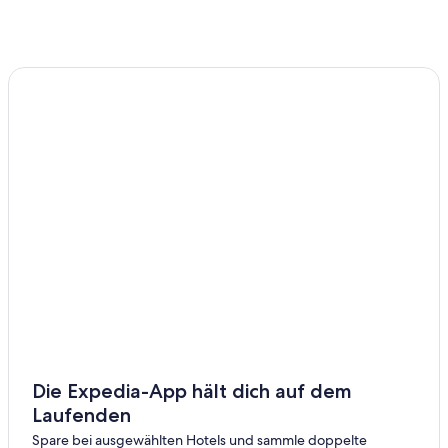
Pensionen in Bezirk Ried im Innkreis
Private Ferienhäuser in Bezirk Ried im Innkreis
Villen in Bezirk Ried im Innkreis
Motels in Eberschwang
Wohnungen in Eberschwang
Hotels nahe Fill Metallbau Stadion
Frankenburg Hotels
Private Ferienhäuser in Frankenburg
Villen in Frankenburg
Luxus in Lohnsburg am Kobernaußerwald
Lohnsburg am Kobernaußerwald Hotels
Luxus in Lohnsburg
Die Expedia-App hält dich auf dem
Lohnsburg Hotels
Laufenden
Ferienwohnungen in Mehrnbach
Spare bei ausgewählten Hotels und sammle doppelte