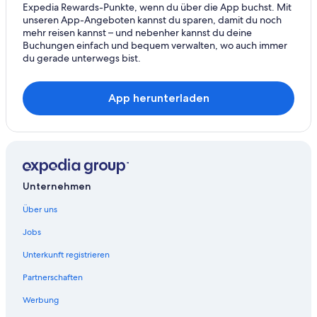
Mehrnbach Hotels
Expedia Rewards-Punkte, wenn du über die App buchst. Mit
unseren App-Angeboten kannst du sparen, damit du noch
Pensionen in Mehrnbach
mehr reisen kannst – und nebenher kannst du deine
Hotels nahe Messe Ried
Buchungen einfach und bequem verwalten, wo auch immer
du gerade unterwegs bist.
Neuhofen im Innkreis Hotels
Lodges in Neuhofen im Innkreis
App herunterladen
Motels in Neuhofen im Innkreis
Private Ferienhäuser in Neuhofen im Innkreis
Motels in Pattigham
Pramet Hotels
Unternehmen
Hostels in Redleiten
Über uns
Landhäuser in Redleiten
Jobs
Motels in Redleiten
Ferienwohnungen in Ried im Innkreis
Unterkunft registrieren
B&B in Ried im Innkreis
Partnerschaften
Cottages in Ried im Innkreis
Werbung