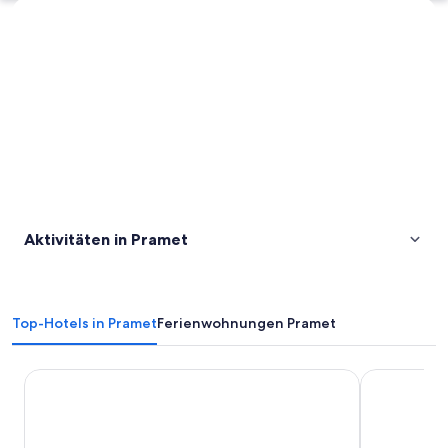
Karte erkunden
Aktivitäten in Pramet
Top-Hotels in Pramet
Ferienwohnungen Pramet
Schlosshotel Mondsee
eee Hotel L