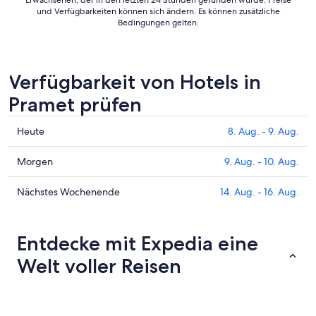
Erwachsenen, der in den letzten 24 Stunden gefunden wurde. Preise
und Verfügbarkeiten können sich ändern. Es können zusätzliche
Bedingungen gelten.
Verfügbarkeit von Hotels in
Pramet prüfen
Prüfe
Heute
8. Aug. - 9. Aug.
die
Preise
Prüfe
Morgen
9. Aug. - 10. Aug.
für
die
Pramet
Preise
Prüfe
Nächstes Wochenende
14. Aug. - 16. Aug.
heute
für
die
Nacht,
Pramet
Preise
8.
morgen
für
Entdecke mit Expedia eine
Aug.
Nacht,
Pramet
Welt voller Reisen
-
9.
am
9.
Aug.
nächsten
Aug.
-
Wochenende,
10.
14.