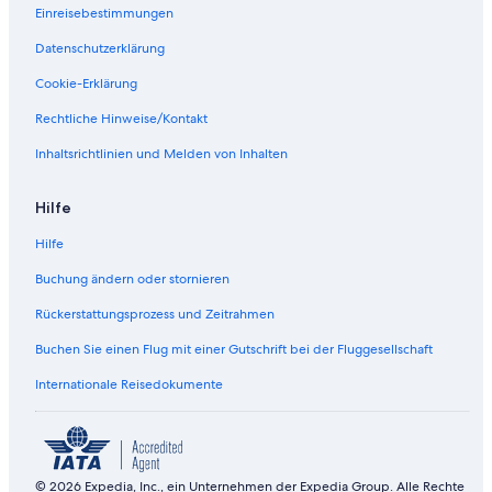
Schildorn Hotels
Einreisebestimmungen
Wohnungen in Schildorn
Datenschutzerklärung
Waldzell Hotels
Cookie-Erklärung
Landhäuser in Waldzell
Rechtliche Hinweise/Kontakt
Pensionen in Waldzell
Inhaltsrichtlinien und Melden von Inhalten
Bezirk Ried im Innkreis: Hotels
Hilfe
Hilfe
Buchung ändern oder stornieren
Rückerstattungsprozess und Zeitrahmen
Buchen Sie einen Flug mit einer Gutschrift bei der Fluggesellschaft
Internationale Reisedokumente
© 2026 Expedia, Inc., ein Unternehmen der Expedia Group. Alle Rechte