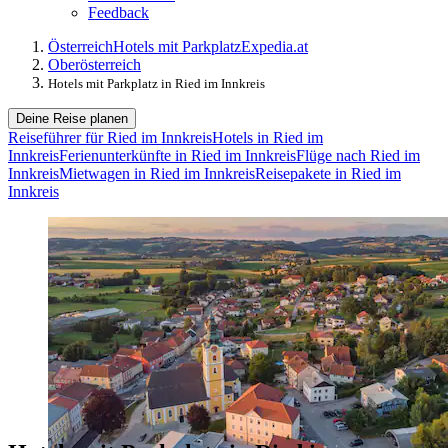
Feedback
Österreich
Hotels mit Parkplatz
Expedia.at
Oberösterreich
Hotels mit Parkplatz in Ried im Innkreis
Deine Reise planen
Reiseführer für Ried im Innkreis
Hotels in Ried im
Innkreis
Ferienunterkünfte in Ried im Innkreis
Flüge nach Ried im
Innkreis
Mietwagen in Ried im Innkreis
Reisepakete in Ried im
Innkreis