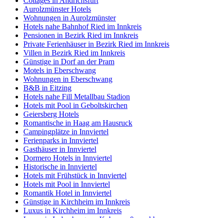
Cottages in Andrichsfurt
Aurolzmünster Hotels
Wohnungen in Aurolzmünster
Hotels nahe Bahnhof Ried im Innkreis
Pensionen in Bezirk Ried im Innkreis
Private Ferienhäuser in Bezirk Ried im Innkreis
Villen in Bezirk Ried im Innkreis
Günstige in Dorf an der Pram
Motels in Eberschwang
Wohnungen in Eberschwang
B&B in Eitzing
Hotels nahe Fill Metallbau Stadion
Hotels mit Pool in Geboltskirchen
Geiersberg Hotels
Romantische in Haag am Hausruck
Campingplätze in Innviertel
Ferienparks in Innviertel
Gasthäuser in Innviertel
Dormero Hotels in Innviertel
Historische in Innviertel
Hotels mit Frühstück in Innviertel
Hotels mit Pool in Innviertel
Romantik Hotel in Innviertel
Günstige in Kirchheim im Innkreis
Luxus in Kirchheim im Innkreis