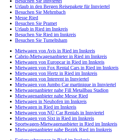
Besuchen Sie Innviertel
Urlaub in den Bergen Reisepakete für Innviertel
Besuchen Sie Mehrnbach
Messe Ried
Besuchen Sie Pramet
Urlaub in Ried im Innkreis
Besuchen Sie Ried im Innkreis
Besuchen Sie Tumeltsham
Mietwagen von Avis in Ried im Innkreis
Cabrio-Mietwagenanbieter in Ried im Innkreis
Mietwagen von Europcar in Ried im Innkreis
Mietwagen von Fox Rental Cars in Ried im Innkreis
Mietwagen von Hertz in Ried im Innkreis
Mietwagen von Interrent in Innviertel
Mietwagen von Jumbo Car martinique in Innviertel
Mietwagenanbieter nahe Fill Metallbau Stadion
Mietwagenanbieter nahe Messe Ried
Mietwagen in Neuhofen im Innkreis
Mietwagen in Ried im Innkreis
Mietwagen von NÜ Car Rentals in Innviertel
Mietwagen von Sixt in Ried im Innkreis
Sportwagen-Mietwagenanbieter in Ried im Innkreis
Mietwagenanbieter nahe Bezirk Ried im Innkreis