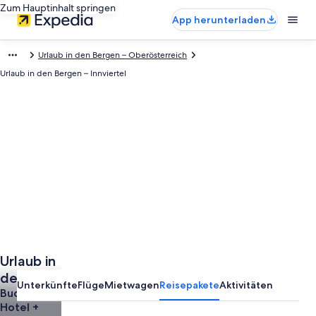
Zum Hauptinhalt springen
App herunterladen
Urlaub in den Bergen – Oberösterreich
Urlaub in den Bergen – Innviertel
Urlaub in
den
Unterkünfte
Flüge
Mietwagen
Reisepakete
Aktivitäten
Bergen
Buche
Hotel +
in