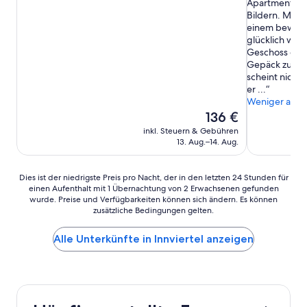
Apartment wir
Bewertungen)
Bewertung)
Bildern. Möch
einem bewuss
glücklich wird
Geschoss eine
Gepäck zu Fuß
scheint nicht 
er ...
Weniger anze
Der
136 €
Preis
inkl. Steuern & Gebühren
beträgt
13. Aug.–14. Aug.
136 €
Dies
Dies ist der niedrigste Preis pro Nacht, der in den letzten 24 Stunden für
einen Aufenthalt mit 1 Übernachtung von 2 Erwachsenen gefunden
ist
wurde. Preise und Verfügbarkeiten können sich ändern. Es können
der
zusätzliche Bedingungen gelten.
niedrigste
Preis
Alle Unterkünfte in Innviertel anzeigen
pro
Nacht,
der
in
den
letzten