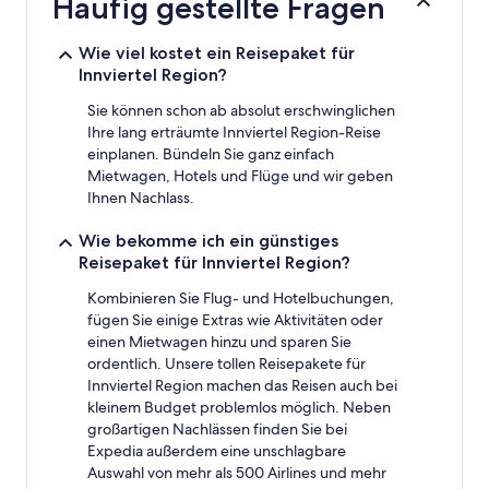
Häufig gestellte Fragen
24 Stunden
für
einen
Wie viel kostet ein Reisepaket für
Aufenthalt
Innviertel Region?
mit
1 Übernachtung
Sie können schon ab absolut erschwinglichen
von
Ihre lang erträumte Innviertel Region-Reise
2 Erwachsenen
einplanen. Bündeln Sie ganz einfach
gefunden
Mietwagen, Hotels und Flüge und wir geben
wurde.
Ihnen Nachlass.
Preise
und
Wie bekomme ich ein günstiges
Verfügbarkeiten
Reisepaket für Innviertel Region?
können
sich
Kombinieren Sie Flug- und Hotelbuchungen,
ändern.
fügen Sie einige Extras wie Aktivitäten oder
Es
einen Mietwagen hinzu und sparen Sie
können
zusätzliche
ordentlich. Unsere tollen Reisepakete für
Bedingungen
Innviertel Region machen das Reisen auch bei
gelten.
kleinem Budget problemlos möglich. Neben
großartigen Nachlässen finden Sie bei
Expedia außerdem eine unschlagbare
Auswahl von mehr als 500 Airlines und mehr