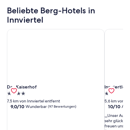
Beliebte Berg-Hotels in
Innviertel
Der Kaiserhof
Innviertler V
Der Kaiserhof
Innviertler V
Der Kaiserhof
Innviertler 
4.0-
2.0-
Sterne-
Sterne-
7,5 km von Innviertel entfernt
5,6 km von Inn
Unterkunft
Unterkunft
9.0
10.0
9,0/10
10/10
Wunderbar
Auß
(97 Bewertungen)
von
von
„Unser Aufen
10,
10,
sehr glücklic
Wunderbar,
Außergewöh
freuen uns au
(97
(1