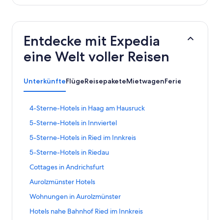
Entdecke mit Expedia
eine Welt voller Reisen
Unterkünfte
Flüge
Reisepakete
Mietwagen
Ferienunterkün
L
4-Sterne-Hotels in Haag am Hausruck
i
L
5-Sterne-Hotels in Innviertel
n
i
k
L
5-Sterne-Hotels in Ried im Innkreis
n
,
i
k
d
L
5-Sterne-Hotels in Riedau
n
,
e
i
k
d
L
Cottages in Andrichsfurt
r
n
,
e
i
d
k
d
L
Aurolzmünster Hotels
r
n
i
,
e
i
d
k
e
d
L
Wohnungen in Aurolzmünster
r
n
i
,
f
e
i
d
k
e
d
L
Hotels nahe Bahnhof Ried im Innkreis
o
r
n
i
,
f
e
i