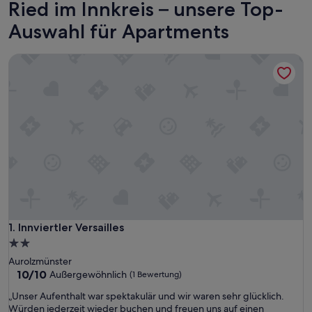
Ried im Innkreis – unsere Top-
Auswahl für Apartments
Innviertler Versailles
Innviertler Versailles
1. Innviertler Versailles
2.0-
Sterne-
Aurolzmünster
Unterkunft
10.0
10/10
Außergewöhnlich
(1 Bewertung)
von
„
„Unser Aufenthalt war spektakulär und wir waren sehr glücklich.
10,
U
Würden jederzeit wieder buchen und freuen uns auf einen
Außergewöhnlich,