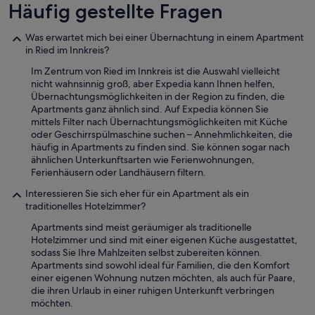
Häufig gestellte Fragen
i
s
s
u
e
n
Was erwartet mich bei einer Übernachtung in einem Apartment
n
d
in Ried im Innkreis?
,
v
d
Im Zentrum von Ried im Innkreis ist die Auswahl vielleicht
i
i
nicht wahnsinnig groß, aber Expedia kann Ihnen helfen,
e
e
Übernachtungsmöglichkeiten in der Region zu finden, die
l
e
Apartments ganz ähnlich sind. Auf Expedia können Sie
e
i
mittels Filter nach Übernachtungsmöglichkeiten mit Küche
n
n
oder Geschirrspülmaschine suchen – Annehmlichkeiten, die
G
e
häufig in Apartments zu finden sind. Sie können sogar nach
e
m
ähnlichen Unterkunftsarten wie Ferienwohnungen,
s
b
Ferienhäusern oder Landhäusern filtern.
c
e
h
Interessieren Sie sich eher für ein Apartment als ein
w
ä
traditionelles Hotelzimmer?
u
f
s
t
Apartments sind meist geräumiger als traditionelle
s
e
Hotelzimmer und sind mit einer eigenen Küche ausgestattet,
t
n
sodass Sie Ihre Mahlzeiten selbst zubereiten können.
s
.
Apartments sind sowohl ideal für Familien, die den Komfort
e
D
einer eigenen Wohnung nutzen möchten, als auch für Paare,
i
e
die ihren Urlaub in einer ruhigen Unterkunft verbringen
n
r
möchten.
m
B