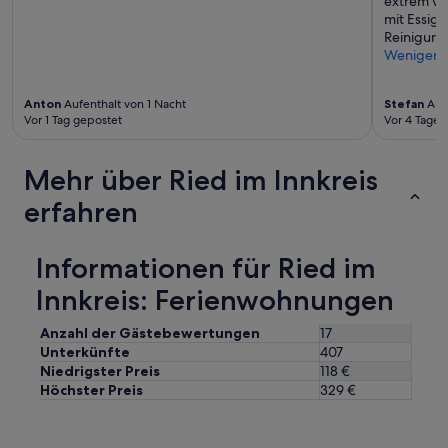
extrem ve
c
e
c
mit Essig 
h
r
h
Reinigungs
t
E
t
Weniger
e
u
e
a
r
t
b
o
.
Anton
Aufenthalt von 1 Nacht
Stefan
Aufe
e
p
Vor 1 Tag gepostet
Vor 4 Tagen
“
r
a
a
t
u
Mehr über Ried im Innkreis
h
f
e
erfahren
d
r
i
m
e
e
P
Informationen für Ried im
,
u
R
Innkreis: Ferienwohnungen
n
e
k
s
t
Anzahl der Gästebewertungen
17
t
e
Unterkünfte
407
a
h
u
Niedrigster Preis
118 €
i
r
Höchster Preis
329 €
n
a
w
n
e
t