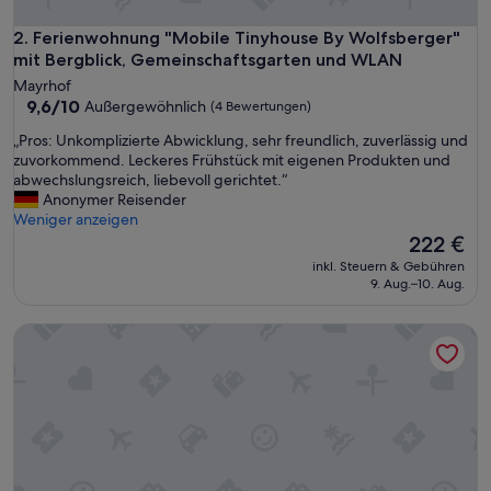
l
ä
Ferienwohnung "Mobile Tinyhouse By Wolfsberger" mit Be
2. Ferienwohnung "Mobile Tinyhouse By Wolfsberger"
r
mit Bergblick, Gemeinschaftsgarten und WLAN
u
Mayrhof
n
9.6
9,6/10
Außergewöhnlich
(4 Bewertungen)
d
von
w
„
„Pros: Unkomplizierte Abwicklung, sehr freundlich, zuverlässig und
10,
i
P
zuvorkommend. Leckeres Frühstück mit eigenen Produkten und
Außergewöhnlich,
r
r
abwechslungsreich, liebevoll gerichtet.“
(4
w
o
Anonymer Reisender
Bewertungen)
a
s
Weniger anzeigen
r
:
Der
222 €
e
U
Preis
inkl. Steuern & Gebühren
n
n
beträgt
9. Aug.–10. Aug.
s
k
222 €
e
o
h
Gästehaus "Mobile Tinyhouse 2 By Wolfsberger" mit Bergb
m
r
p
g
l
l
i
ü
z
c
i
k
e
l
r
i