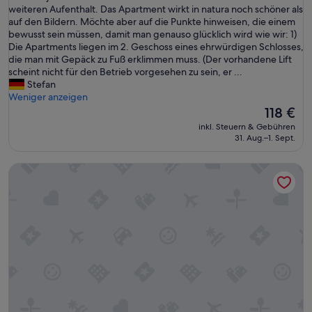
n
weiteren Aufenthalt. Das Apartment wirkt in natura noch schöner als
(1
s
auf den Bildern. Möchte aber auf die Punkte hinweisen, die einem
Bewertung)
e
bewusst sein müssen, damit man genauso glücklich wird wie wir: 1)
r
Die Apartments liegen im 2. Geschoss eines ehrwürdigen Schlosses,
A
die man mit Gepäck zu Fuß erklimmen muss. (Der vorhandene Lift
u
scheint nicht für den Betrieb vorgesehen zu sein, er ...
f
Stefan
e
Weniger anzeigen
n
Der
118 €
t
Preis
inkl. Steuern & Gebühren
h
beträgt
31. Aug.–1. Sept.
a
118 €
l
Ferienwohnung "Mobile Tinyhouse By Wolfsberger" mit Be
t
w
a
r
s
p
e
k
t
a
k
u