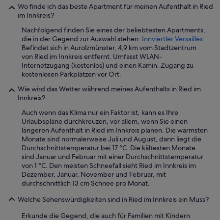
ü
Wo finde ich das beste Apartment für meinen Aufenthalt in Ried
a
s
im Innkreis?
l
s
k
Nachfolgend finden Sie eines der beliebtesten Apartments,
e
o
die in der Gegend zur Auswahl stehen:
Innviertler Versailles
:
n
n
Befindet sich in Aurolzmünster, 4,9 km vom Stadtzentrum
,
l
von Ried im Innkreis entfernt. Umfasst WLAN-
d
ä
Internetzugang (kostenlos) und einen Kamin. Zugang zu
a
d
kostenlosen Parkplätzen vor Ort.
m
t
i
m
Wie wird das Wetter während meines Aufenthalts in Ried im
t
o
Innkreis?
m
r
a
Auch wenn das Klima nur ein Faktor ist, kann es Ihre
g
n
Urlaubspläne durchkreuzen, vor allem, wenn Sie einen
e
g
längeren Aufenthalt in Ried im Innkreis planen. Die wärmsten
n
e
Monate sind normalerweise Juli und August, dann liegt die
s
n
Durchschnittstemperatur bei 17 °C. Die kältesten Monate
s
a
sind Januar und Februar mit einer Durchschnittstemperatur
c
u
von 1 °C. Den meisten Schneefall sieht Ried im Innkreis im
h
s
Dezember, Januar, November und Februar, mit
o
o
durchschnittlich 13 cm Schnee pro Monat.
n
g
z
Welche Sehenswürdigkeiten sind in Ried im Innkreis ein Muss?
l
u
ü
m
Erkunde die Gegend, die auch für Familien mit Kindern
c
F