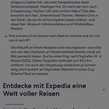
einiges zu bieten hat, darunter beispielsweise diese
k
r
Sehenswürdigkeit: Haslinger Hof. Dir steht der Sinn nach
l
ü
Entspannung, frischer Luft und schöner Natur? Das alles
i
h
erwartet dich hier: Johannesbad Therme. Weitere Orte in
c
s
der Stadt, die du dir nicht entgehen lassen solltest, sind
h
t
diese hier: Museum Volkskundehaus und Fill Metallbau
w
ü
Stadion.
i
c
r
k
Wie komme ich am besten nach Ried im Innkreis und vor Ort
d
e
von A nach B?
w
i
i
Die Ankunft an Ihrem Reiseziel wird reibungsloser, wenn Sie
n
e
sich von den Optionen an Verkehrsmitteln bereits vorab ein
u
w
Bild gemacht haben. Buche einen Flug nach Flughafen W. A.
n
i
Mozart (SZG). Dieser Flughafen befindet sich 59,6 km
d
r
entfernt. Um auch die Umgebung entdecken zu können,
a
:
steig doch einfach an folgendem Bahnhof in einen Zug:
b
1
Bahnhof Ried im Innkreis.
e
)
n
D
d
Entdecke mit Expedia eine
i
s
e
Welt voller Reisen
k
A
a
p
n
a
n
r