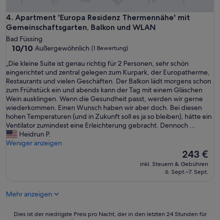
c
u
h
Apartment 'Europa Residenz Thermennähe' mit Gemeinscha
4. Apartment 'Europa Residenz Thermennähe' mit
c
,
h
Gemeinschaftsgarten, Balkon und WLAN
z
e
u
Bad Füssing
n
v
10.0
10/10
Außergewöhnlich
(1 Bewertung)
u
e
von
n
„
„Die kleine Suite ist genau richtig für 2 Personen, sehr schön
r
10,
d
D
eingerichtet und zentral gelegen zum Kurpark, der Europatherme,
l
Außergewöhnlich,
f
i
Restaurants und vielen Geschäften. Der Balkon lädt morgens schon
ä
(1
r
e
zum Frühstück ein und abends kann der Tag mit einem Gläschen
s
Bewertung)
e
k
Wein ausklingen. Wenn die Gesundheit passt, werden wir gerne
s
u
l
wiederkommen. Einen Wunsch haben wir aber doch. Bei diesen
i
e
e
hohen Temperaturen (und in Zukunft soll es ja so bleiben), hätte ein
g
n
i
Ventilator zumindest eine Erleichterung gebracht. Dennoch ...
u
u
n
Heidrun P.
n
n
e
Weniger anzeigen
d
s
S
Der
z
243 €
a
u
Preis
u
inkl. Steuern & Gebühren
u
i
beträgt
v
6. Sept.–7. Sept.
f
t
243 €
o
e
e
r
Mehr anzeigen
i
i
k
n
s
o
e
t
Dies
m
Dies ist der niedrigste Preis pro Nacht, der in den letzten 24 Stunden für