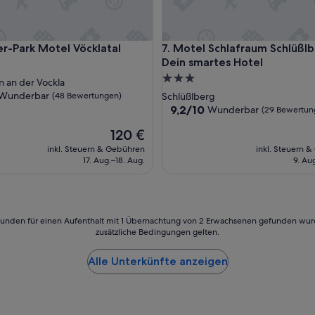
e
r
G
ark Motel Vöcklatal
Motel Schlafraum Schlüßlberg
mer-Park Motel Vöcklatal
7. Motel Schlafraum Schlüßlb
e
Dein smartes Hotel
s
c
3.0-
 an der Vockla
h
Sterne-
ft
Wunderbar
(48 Bewertungen)
Schlüßlberg
m
Unterkunft
9.2
9,2/10
Wunderbar
(29 Bewertun
a
von
c
ar,
Der
120 €
10,
k
Preis
Wunderbar,
inkl. Steuern & Gebühren
inkl. Steuern 
d
ngen)
beträgt
(29
17. Aug.–18. Aug.
9. Au
e
120 €
Bewertungen)
r
w
i
r
24 Stunden für einen Aufenthalt mit 1 Übernachtung von 2 Erwachsenen gefunden wu
k
zusätzliche Bedingungen gelten.
l
i
Alle Unterkünfte anzeigen
c
h
s
c