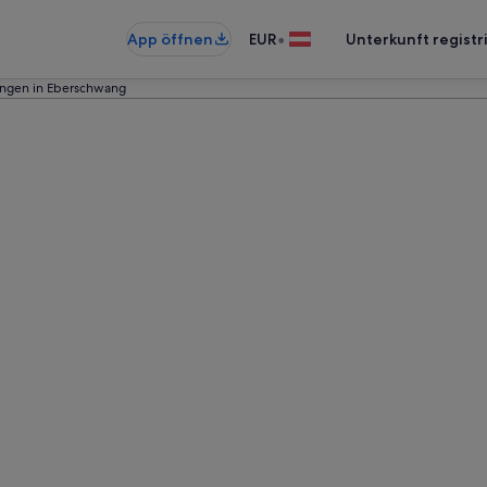
•
App öffnen
EUR
Unterkunft registr
gen in Eberschwang