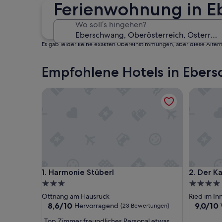
30. Okt. - 1. Nov.
Ferienwohnung in E
Wo soll’s hingehen?
Es gab leider keine exakten Übereinstimmungen, aber diese Altern
Empfohlene Hotels in Eber
Harmonie Stüberl
Der Kais
Harmonie Stüberl
Der Kais
1. Harmonie Stüberl
2. Der K
3.0-
4.0-
Sterne-
Sterne-
Ottnang am Hausruck
Ried im In
Unterkunft
Unterkun
8.6
9.0
8,6/10
9,0/10
Hervorragend
(23 Bewertungen)
von
von
„
„Top Zimmer freundliches Personal etwas