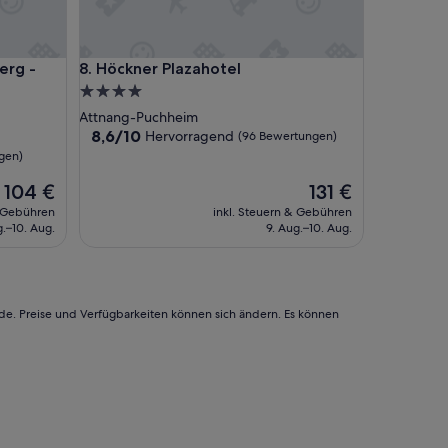
u
l
ä
 - Dein smartes Hotel
Höckner Plazahotel
erg -
8. Höckner Plazahotel
r
u
4.0-
n
Sterne-
Attnang-Puchheim
d
Unterkunft
8.6
8,6/10
Hervorragend
(96 Bewertungen)
w
von
gen)
i
10,
r
Der
Hervorragend,
Der
104 €
131 €
w
Preis
(96
Preis
& Gebühren
inkl. Steuern & Gebühren
a
beträgt
Bewertungen)
beträgt
g.–10. Aug.
9. Aug.–10. Aug.
r
104 €
131 €
e
n
s
e
rde. Preise und Verfügbarkeiten können sich ändern. Es können
h
r
g
l
ü
c
k