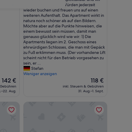
10,
U
anschauen
waren sehr glücklich. Würden jederzeit
Außergewöhnlich,
n
wieder buchen und freuen uns auf einen
(1
s
weiteren Aufenthalt. Das Apartment wirkt in
Bewertung)
e
natura noch schöner als auf den Bildern.
r
Möchte aber auf die Punkte hinweisen, die
A
einem bewusst sein müssen, damit man
u
genauso glücklich wird wie wir: 1) Die
f
Apartments liegen im 2. Geschoss eines
e
ehrwürdigen Schlosses, die man mit Gepäck
n
zu Fuß erklimmen muss. (Der vorhandene Lift
t
scheint nicht für den Betrieb vorgesehen zu
h
sein, er ...
a
Stefan
l
Weniger anzeigen
t
Der
Der
142 €
118 €
w
Preis
Preis
& Gebühren
inkl. Steuern & Gebühren
a
beträgt
beträgt
g.–22. Aug.
31. Aug.–1. Sept.
r
142 €
118 €
s
 - Dein smartes Hotel
Höckner Plazahotel
p
e
k
t
a
k