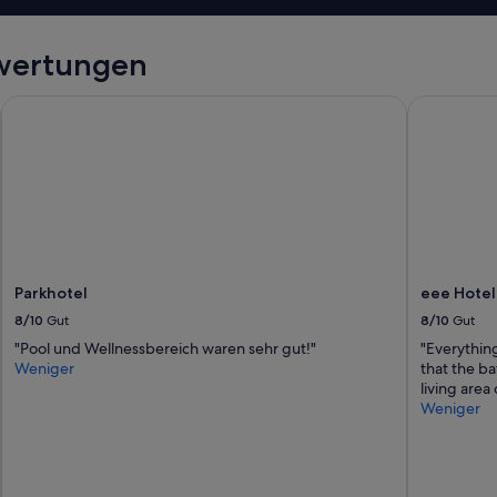
wertungen
Parkhotel
eee Hotel 
Parkhotel
eee Hotel
8/10
Gut
8/10
Gut
"Pool und Wellnessbereich waren sehr gut!"
"Everythin
Weniger
that the b
living area 
Weniger