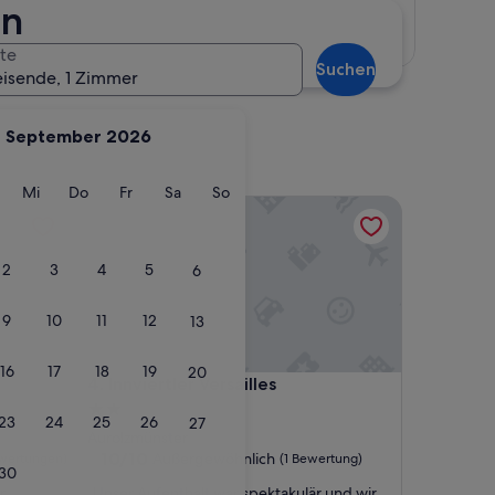
en
Karte anzeigen
te
Suchen
eisende, 1 Zimmer
September 2026
g
ienstag
Mittwoch
Donnerstag
Freitag
Samstag
Sonntag
Mi
Do
Fr
Sa
So
Innviertler Versailles
2
3
4
5
6
9
10
11
12
13
16
17
18
19
20
Innviertler Versailles
4. Innviertler Versailles
2.0-
23
24
25
26
27
Sterne-
Aurolzmünster
Unterkunft
10.0
10/10
Außergewöhnlich
wertungen)
(1 Bewertung)
30
von
„
r
„Unser Aufenthalt war spektakulär und wir