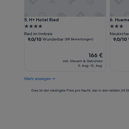
o
n
a
H+ Hotel Ried
Huemer-P
5. H+ Hotel Ried
6. Hue
l
e
4.0-
3.0-
t
Sterne-
Sterne-
Ried im Innkreis
Neukirchen
w
Unterkunft
Unterkun
9.0
9.0
9,0/10
9,0/10
Wunderbar
(88 Bewertungen)
a
von
von
s
10,
10,
h
Wunderbar,
Der
Wunderb
166 €
e
(88
Preis
(48
inkl. Steuern & Gebühren
l
Bewertungen)
beträgt
Bewertu
11. Aug.–12. Aug.
l
166 €
h
ö
Mehr anzeigen
h
r
Dies
Dies ist der niedrigste Preis pro Nacht, der in den letzten 
i
ist
g
der
“
niedrigste
Preis
pro
Nacht,
der