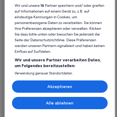
Mettmach Hotels
Datenschutzerklärung
Wir und unsere
16
Partner speichern und/ oder greifen
Lodges in Mettmach
Cookie-Erklärung
auf Informationen auf einem Gerät zu, z.B. auf
Schlösser in Mettmach
eindeutige Kennungen in Cookies, um
Rechtliche Hinweise/Kontakt
personenbezogene Daten zu verarbeiten. Sie können
Neuhofen im Innkreis Hotels
Inhaltsrichtlinien und Melden von Inhalten
Ihre Präferenzen akzeptieren oder verwalten. Klicken
Lodges in Neuhofen im Innkreis
Sie dazu bitte unten oder besuchen Sie jederzeit die
Hilfe
Motels in Neuhofen im Innkreis
Seite der Datenschutzrichtlinie. Diese Präferenzen
werden unseren Partnern signalisiert und haben keinen
Private Ferienhäuser in Neuhofen im Innkreis
Hilfe
Einfluss auf Surfdaten.
Motels in Pattigham
Buchung ändern oder stornieren
Wir und unsere Partner verarbeiten Daten,
Pramet Hotels
Rückerstattungsprozess und Zeitrahmen
um Folgendes bereitzustellen:
Hostels in Redleiten
Buchen Sie einen Flug mit einer Gutschrift bei der Fluggesellschaft
Verwendung genauer Standortdaten.
Endgeräteeigenschaften zur Identifikation aktiv abfragen.
Landhäuser in Redleiten
Internationale Reisedokumente
Speichern von oder Zugriff auf Informationen auf einem
Motels in Redleiten
Akzeptieren
Endgerät. Personalisierte Werbung und Inhalte, Messung
von Werbeleistung und der Performance von Inhalten,
Ferienwohnungen in Ried im Innkreis
Zielgruppenforschung sowie Entwicklung und
Verbesserung von Angeboten.
B&B in Ried im Innkreis
Alle ablehnen
© 2026 Expedia, Inc., ein Unternehmen der Expedia Group. Alle Rechte
Liste der Partner (Lieferanten)
vorbehalten. Expedia und das Expedia-Logo sind Handelsmarken oder
Cottages in Ried im Innkreis
eingetragene Handelsmarken von Expedia, Inc.