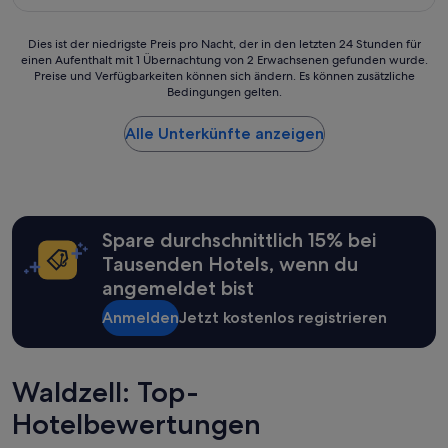
d
121 €
e
t
Dies
Dies ist der niedrigste Preis pro Nacht, der in den letzten 24 Stunden für
e
einen Aufenthalt mit 1 Übernachtung von 2 Erwachsenen gefunden wurde.
ist
i
Preise und Verfügbarkeiten können sich ändern. Es können zusätzliche
der
Bedingungen gelten.
c
niedrigste
h
Preis
w
Alle Unterkünfte anzeigen
pro
a
Nacht,
r
der
g
in
e
den
n
letzten
Spare durchschnittlich 15% bei
a
24 Stunden
u
für
Tausenden Hotels, wenn du
r
einen
angemeldet bist
i
Aufenthalt
c
mit
Anmelden
Jetzt kostenlos registrieren
h
1 Übernachtung
t
von
i
2 Erwachsenen
g
Waldzell: Top-
gefunden
b
wurde.
Hotelbewertungen
e
Preise
i
und