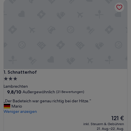
Schnatterhof
Schnatterhof
1. Schnatterhof
3.0-
Sterne-
Lambrechten
Unterkunft
9.8
9,8/10
Außergewöhnlich
(21 Bewertungen)
von
„
„Der Badeteich war genau richtig bei der Hitze.“
10,
D
Mario
Außergewöhnlich,
e
Weniger anzeigen
(21
r
Der
121 €
Bewertungen)
B
Preis
inkl. Steuern & Gebühren
a
beträgt
21. Aug.–22. Aug.