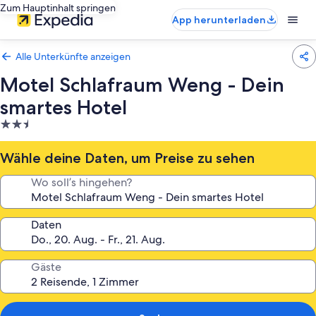
Zum Hauptinhalt springen
App herunterladen
Alle Unterkünfte anzeigen
Motel Schlafraum Weng - Dein
smartes Hotel
2.5-
Sterne-
Unterkunft
Wähle deine Daten, um Preise zu sehen
Wo soll’s hingehen?
Daten
Gäste