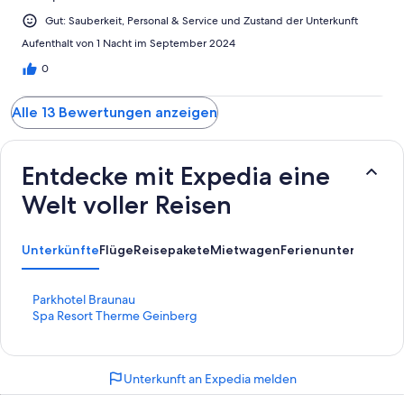
Gut: Sauberkeit, Personal & Service und Zustand der Unterkunft
Aufenthalt von 1 Nacht im September 2024
0
Alle 13 Bewertungen anzeigen
Entdecke mit Expedia eine
Welt voller Reisen
Unterkünfte
Flüge
Reisepakete
Mietwagen
Ferienunterkünfte
A
L
Parkhotel Braunau
i
L
Spa Resort Therme Geinberg
n
i
k
n
,
k
Unterkunft an Expedia melden
d
,
e
d