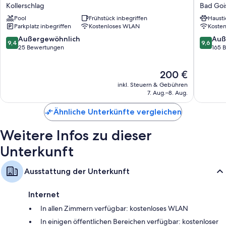
Campus
APART
Kollerschlag
Bad Goi
eine Klimaanlage.
Kollerschlag
Bad
Pool
Frühstück inbegriffen
Hausti
Goisern
Zusätzliche Komforts in den Zimmern sind zum Beispiel:
Parkplatz inbegriffen
Kostenloses WLAN
Koste
Bad
Hochstuhl und Mal- und Zeichenutensilien
Goisern
9.4
9.6
Außergewöhnlich
Auß
9,4
9,6
von
von
25 Bewertungen
165 
Gemeinschaftsbäder mit Fußbodenheizung und Duschen
10,
10,
Kleiderschränke, Satellitenempfang und Heizung
Außergewöhnlich,
Außerge
Der
200 €
25
165
Preis
Bewertungen
Bewert
inkl. Steuern & Gebühren
beträgt
7. Aug.–8. Aug.
200 €
Ähnliche Unterkünfte vergleichen
Weitere Infos zu dieser
Unterkunft
Ausstattung der Unterkunft
Internet
In allen Zimmern verfügbar: kostenloses WLAN
In einigen öffentlichen Bereichen verfügbar: kostenloser