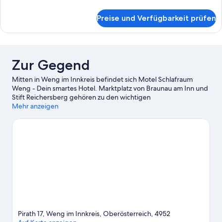
Details
für
Preise und Verfügbarkeit prüfen
Exclusive-
Dreibettzimmer
Zur Gegend
Mitten in Weng im Innkreis befindet sich Motel Schlafraum
Weng - Dein smartes Hotel. Marktplatz von Braunau am Inn und
Stift Reichersberg gehören zu den wichtigen
Sehenswürdigkeiten. Wer auch die Natur der Region
Mehr anzeigen
bewundern möchte, sollte Folgendes besuchen: Johannesbad
Therme und Europa Therme. Therme 1 und Spielbank Bad
Füssing sind zwei weitere empfehlenswerte Orte für einen
Abstecher. Die Umgebung bietet viele Möglichkeiten für
Outdoor-Abenteuer, etwa auf den Wander-/Radwegen.
Zum
Reiseführer für Weng im Innkreis
Pirath 17, Weng im Innkreis, Oberösterreich, 4952