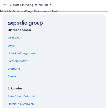
r
e
Hotels in Weng im Innkreis
d
r
i
d
Motel Schlafraum Weng - Dein smartes Hotel
e
i
f
e
o
f
l
o
Unternehmen
g
l
e
g
Über uns
n
e
d
n
Jobs
e
d
Unterkunft registrieren
S
e
e
S
Partnerschaften
i
e
t
i
Werbung
e
t
ö
e
Presse
f
ö
f
f
Erkunden
n
f
e
n
Reiseführer Österreich
t
e
:
t
Hotels in Österreich
P
: