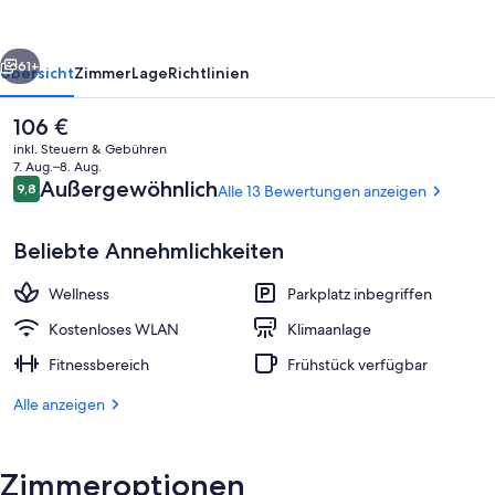
Dein
smartes
rück
Weiter
Hotel
61+
Übersicht
Zimmer
Lage
Richtlinien
Der
106 €
aktuelle
inkl. Steuern & Gebühren
Preis
7. Aug.–8. Aug.
beträgt
Bewertungen
Außergewöhnlich
9,8
Alle 13 Bewertungen anzeigen
9,8 von 10.
106 €.
Beliebte Annehmlichkeiten
Wellness
Parkplatz inbegriffen
Restaurant
Kostenloses WLAN
Klimaanlage
Fitnessbereich
Frühstück verfügbar
Alle anzeigen
Zimmeroptionen