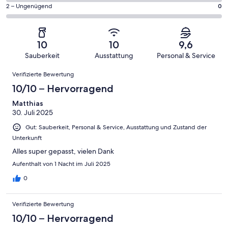
Gästebewertungen
von
eine
13
0
2 – Ungenügend
0
haben
insgesamt
Bewertung
Gästebewertungen
von
eine
13
von
haben
insgesamt
Bewertung
Gästebewertungen
10
eine
13
von
haben
10
10
9,6
-
Bewertung
Gästebewertungen
8
eine
Sauberkeit
Ausstattung
Personal & Service
Hervorragend
von
haben
-
Bewertung
Bewertungen
6
eine
Gut
Verifizierte Bewertung
von
-
Bewertung
4
10/10 – Hervorragend
Okay
von
-
2
Matthias
Schlecht
30. Juli 2025
-
Ungenügend
Gut: Sauberkeit, Personal & Service, Ausstattung und Zustand der
Unterkunft
Alles super gepasst, vielen Dank
Aufenthalt von 1 Nacht im Juli 2025
0
Verifizierte Bewertung
10/10 – Hervorragend