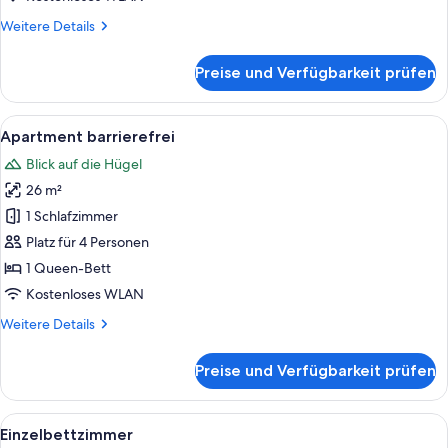
Weitere
Weitere Details
Details
für
Preise und Verfügbarkeit prüfen
Doppelbettzimmer
mit
Infrarotkabine
Alle
Ein modernes Hotelzimmer mit einem g
6
Apartment barrierefrei
Fotos
Blick auf die Hügel
für
26 m²
Apartment
barrierefrei
1 Schlafzimmer
anzeigen
Platz für 4 Personen
1 Queen-Bett
Kostenloses WLAN
Weitere
Weitere Details
Details
für
Preise und Verfügbarkeit prüfen
Apartment
barrierefrei
Alle
Ein modernes Hotelzimmer mit Bett, Sc
6
Einzelbettzimmer
Fotos