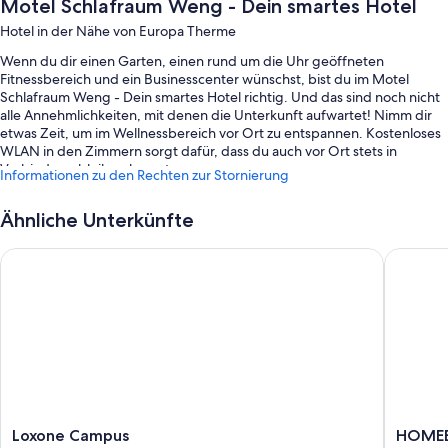
Motel Schlafraum Weng - Dein smartes Hotel
Hotel in der Nähe von Europa Therme
Wenn du dir einen Garten, einen rund um die Uhr geöffneten
Fitnessbereich und ein Businesscenter wünschst, bist du im Motel
Schlafraum Weng - Dein smartes Hotel richtig. Und das sind noch nicht
alle Annehmlichkeiten, mit denen die Unterkunft aufwartet! Nimm dir
etwas Zeit, um im Wellnessbereich vor Ort zu entspannen. Kostenloses
WLAN in den Zimmern sorgt dafür, dass du auch vor Ort stets in
Verbindung bleiben kannst.
Informationen zu den Rechten zur Stornierung
Während deines Aufenthalts erwarten dich außerdem die folgenden
Extras:
Ähnliche Unterkünfte
Parken ohne Service (kostenlos)
Loxone Campus
HOMEBO
Ein Frühstücksbuffet (gegen Aufpreis), eine Ladestation für
Elektroautos und Express-Check-out
Express-Check-in, lokaler Lieferservice für Essen und Rauchverbot
in der Unterkunft
Zimmerausstattung
Alle Zimmer bei Motel Schlafraum Weng - Dein smartes Hotel bieten
Annehmlichkeiten wie Safes in Laptop-Größe und laptopgeeignete
Loxone
HOMEB
Loxone Campus
HOMEB
Arbeitsplätze sowie Ausstattungsmerkmale wie kostenloses WLAN und