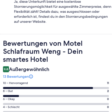
Ja, diese Unterkunft bietet eine kostenlose
Stornierungsmöglichkeit für ausgewählte Zimmerpreise, denn
Flexibilität zählt! Details dazu, was ausgeschlossen oder
erforderlich ist, findest du in den Stornierungsbedingungen
auf unserer Website.
Bewertungen
Bewertungen von Motel
Schlafraum Weng - Dein
smartes Hotel
Außergewöhnlich
9,8
13 Bewertungen
11
10 – Hervorragend
11
von
2
8 – Gut
2
insgesamt
von
13
0
6 – Okay
0
insgesamt
Gästebewertungen
von
13
0
4 – Schlecht
0
haben
insgesamt