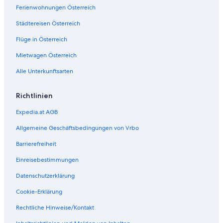
a
S
Ferienwohnungen Österreich
r
p
k
a
Städtereisen Österreich
h
R
Flüge in Österreich
o
e
t
s
Mietwagen Österreich
e
o
l
r
Alle Unterkunftsarten
B
t
r
T
a
h
Richtlinien
u
e
Expedia.at AGB
n
r
a
m
Allgemeine Geschäftsbedingungen von Vrbo
u
e
G
Barrierefreiheit
e
i
Einreisebestimmungen
n
b
Datenschutzerklärung
e
Cookie-Erklärung
r
g
Rechtliche Hinweise/Kontakt