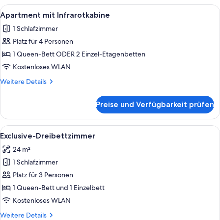
Franz
Alle
Ein modernes Hotelzimmer mit einem gr
10
Apartment mit Infrarotkabine
Fotos
1 Schlafzimmer
für
Platz für 4 Personen
Apartment
mit
1 Queen-Bett ODER 2 Einzel-Etagenbetten
Infrarotkabine
Kostenloses WLAN
anzeigen
Weitere
Weitere Details
Details
für
Preise und Verfügbarkeit prüfen
Apartment
mit
Infrarotkabine
Alle
Exclusive-Dreibettzimmer | Zimmersafe
1
Exclusive-Dreibettzimmer
Fotos
24 m²
für
1 Schlafzimmer
Exclusive-
Dreibettzimmer
Platz für 3 Personen
anzeigen
1 Queen-Bett und 1 Einzelbett
Kostenloses WLAN
Weitere
Weitere Details