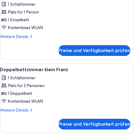
1 Schlafzimmer
für
Platz für 1 Person
Einzelbettzimmer
anzeigen
1 Einzelbett
Kostenloses WLAN
Weitere
Weitere Details
Details
für
Preise und Verfügbarkeit prüfen
Einzelbettzimmer
Alle
Ein modernes Schlafzimmer mit Bett, 
4
Doppelbettzimmer klein Franz
Fotos
1 Schlafzimmer
für
Platz für 2 Personen
Doppelbettzimmer
klein
1 Doppelbett
Franz
Kostenloses WLAN
anzeigen
Weitere
Weitere Details
Details
für
Preise und Verfügbarkeit prüfen
Doppelbettzimmer
klein