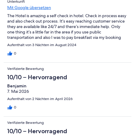
Unterkunft
Mit Google übersetzen
The Hotel is amazing a self check in hotel. Check in process easy
and also check out process. It’s easy reaching customer service
they are available like 24/7 and there’s immediate help. Only
one thing it’s a little far in the area if you use public
transportation and also I was to pay breakfast via my booking
app but wasn’t offered the option and paying at the hotel was a
Aufenthalt von 3 Nächten im August 2024
little more. Otherwise all is awesome thank you All. Danke
schon!!!
0
Verifizierte Bewertung
10/10 – Hervorragend
Benjamin
7. Mai 2026
Aufenthalt von 2 Nächten im April 2026
0
Verifizierte Bewertung
10/10 – Hervorragend