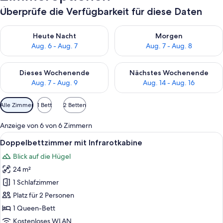
Überprüfe die Verfügbarkeit für diese Daten
Überprüfe die Verfügbarkeit für heute Nacht, Aug. 6 - Aug. 7.
Überprüfe die Verfügbarkeit f
Heute Nacht
Morgen
Aug. 6 - Aug. 7
Aug. 7 - Aug. 8
Überprüfe die Verfügbarkeit für dieses Wochenende, Aug. 7 - 
Überprüfe die Verfügbarkeit f
Dieses Wochenende
Nächstes Wochenende
Aug. 7 - Aug. 9
Aug. 14 - Aug. 16
Verfügbare
Alle Zimmer
1 Bett
2 Betten
Filter
für
Anzeige von 6 von 6 Zimmern
Zimmer
Alle
Ein modernes Schlafzimmer mit Bett, 
7
Doppelbettzimmer mit Infrarotkabine
Fotos
Blick auf die Hügel
für
24 m²
Doppelbettzimmer
mit
1 Schlafzimmer
Infrarotkabine
Platz für 2 Personen
anzeigen
1 Queen-Bett
Kostenloses WLAN