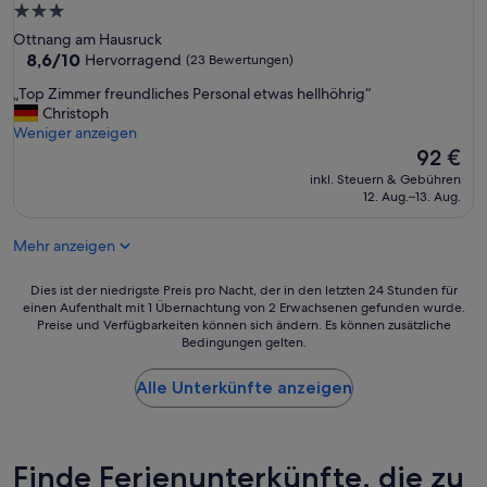
r
3.0-
u
Sterne-
Ottnang am Hausruck
n
Unterkunft
8.6
8,6/10
Hervorragend
(23 Bewertungen)
d
von
w
„
„Top Zimmer freundliches Personal etwas hellhöhrig“
10,
i
T
Christoph
Hervorragend,
r
o
Weniger anzeigen
(23
w
p
Der
92 €
Bewertungen)
a
Z
Preis
r
inkl. Steuern & Gebühren
i
beträgt
12. Aug.–13. Aug.
e
m
92 €
n
m
s
Mehr anzeigen
e
e
r
h
f
Dies
Dies ist der niedrigste Preis pro Nacht, der in den letzten 24 Stunden für
r
r
einen Aufenthalt mit 1 Übernachtung von 2 Erwachsenen gefunden wurde.
ist
g
Preise und Verfügbarkeiten können sich ändern. Es können zusätzliche
e
der
l
Bedingungen gelten.
u
niedrigste
ü
n
Preis
c
d
Alle Unterkünfte anzeigen
pro
k
l
Nacht,
l
i
der
i
c
in
c
h
den
Finde Ferienunterkünfte, die zu
h
e
letzten