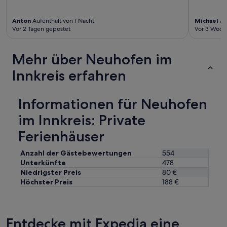
i
t
Anton
Aufenthalt von 1 Nacht
Michael
Au
e
Vor 2 Tagen gepostet
Vor 3 Woch
r
e
n
Mehr über Neuhofen im
A
u
Innkreis erfahren
f
e
n
Informationen für Neuhofen
t
h
im Innkreis: Private
a
l
Ferienhäuser
t
.
Anzahl der Gästebewertungen
554
D
Unterkünfte
478
a
Niedrigster Preis
80 €
s
Höchster Preis
188 €
A
p
a
r
Entdecke mit Expedia eine
t