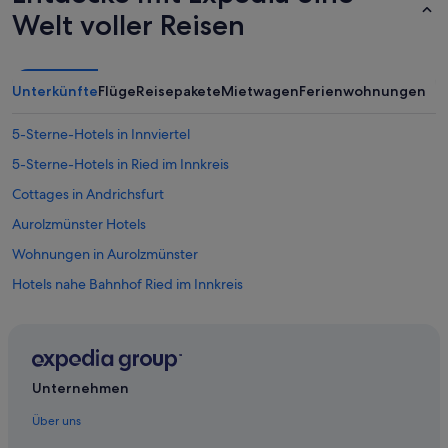
m
Welt voller Reisen
e
n
t
w
Unterkünfte
Flüge
Reisepakete
Mietwagen
Ferienwohnungen
i
r
5-Sterne-Hotels in Innviertel
k
t
5-Sterne-Hotels in Ried im Innkreis
i
n
Cottages in Andrichsfurt
n
Aurolzmünster Hotels
a
t
Wohnungen in Aurolzmünster
u
r
Hotels nahe Bahnhof Ried im Innkreis
a
Pensionen in Bezirk Ried im Innkreis
n
o
Private Ferienhäuser in Bezirk Ried im Innkreis
c
h
Villen in Bezirk Ried im Innkreis
Unternehmen
s
Motels in Eberschwang
c
Über uns
h
Wohnungen in Eberschwang
ö