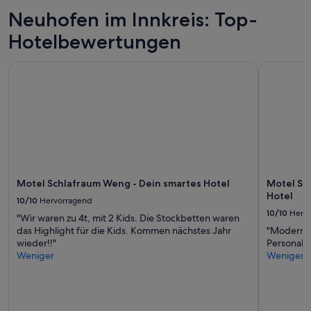
h
Neuhofen im Innkreis: Top-
e
n
Hotelbewertungen
u
n
Motel Schlafraum Weng - Dein smartes Hotel
Motel Schl
d
f
r
e
u
e
n
u
n
s
Motel Schlafraum Weng - Dein smartes Hotel
Motel Sc
a
Hotel
10/10
Hervorragend
u
10/10
Herv
f
"Wir waren zu 4t, mit 2 Kids. Die Stockbetten waren
e
das Highlight für die Kids. Kommen nächstes Jahr
"Moderne,
i
wieder!!"
Personal"
n
Weniger
Weniger
e
n
w
e