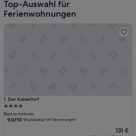
Top-Auswahl für
Ferienwohnungen
Der Kaiserhof
Der Kaiserhof
1. Der Kaiserhof
4.0-
Sterne-
Ried im Innkreis
Unterkunft
9.0
9,0/10
Wunderbar
(97 Bewertungen)
von
Der
131 €
10,
Preis
Wunderbar,