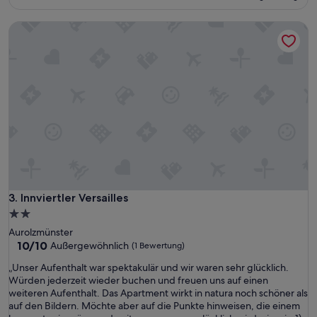
166 €
Bewertungen)
Innviertler Versailles
Innviertler Versailles
3. Innviertler Versailles
2.0-
Sterne-
Aurolzmünster
Unterkunft
10.0
10/10
Außergewöhnlich
(1 Bewertung)
von
„
„Unser Aufenthalt war spektakulär und wir waren sehr glücklich.
10,
U
Würden jederzeit wieder buchen und freuen uns auf einen
Außergewöhnlich,
n
weiteren Aufenthalt. Das Apartment wirkt in natura noch schöner als
(1
s
auf den Bildern. Möchte aber auf die Punkte hinweisen, die einem
Bewertung)