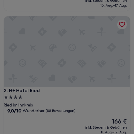
inkl. Steuern & Gebühren
beträgt
(97
16. Aug.–17. Aug.
131 €
Bewertungen)
H+ Hotel Ried
H+ Hotel Ried
2. H+ Hotel Ried
4.0-
Sterne-
Ried im Innkreis
Unterkunft
9.0
9,0/10
Wunderbar
(88 Bewertungen)
von
Der
166 €
10,
Preis
Wunderbar,
inkl. Steuern & Gebühren
beträgt
(88
11. Aug.–12. Aug.