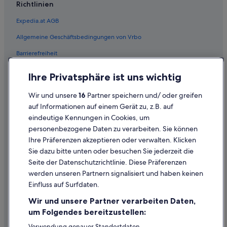
Richtlinien
e
Pensionen in Mehrnbach
a
Expedia.at AGB
Hotels nahe Messe Ried
b
e
Allgemeine Geschäftsbedingungen von Vrbo
Ferienparks in Mettmach
r
a
Barrierefreiheit
Günstige in Mettmach
u
Hotels mit WLAN in Mettmach
Einreisebestimmungen
f
Ihre Privatsphäre ist uns wichtig
d
Mettmach Hotels
Datenschutzerklärung
i
Wir und unsere
16
Partner speichern und/ oder greifen
e
Lodges in Mettmach
Cookie-Erklärung
auf Informationen auf einem Gerät zu, z.B. auf
P
Neuhofen im Innkreis Hotels
u
eindeutige Kennungen in Cookies, um
Rechtliche Hinweise/Kontakt
n
personenbezogene Daten zu verarbeiten. Sie können
Lodges in Neuhofen im Innkreis
Inhaltsrichtlinien und Melden von Inhalten
k
Ihre Präferenzen akzeptieren oder verwalten. Klicken
t
Motels in Neuhofen im Innkreis
Sie dazu bitte unten oder besuchen Sie jederzeit die
e
Hilfe
Motels in Pattigham
Seite der Datenschutzrichtlinie. Diese Präferenzen
h
i
werden unseren Partnern signalisiert und haben keinen
Ferienwohnungen in Peterskirchen
Hilfe
n
Einfluss auf Surfdaten.
w
Pramet Hotels
Buchung ändern oder stornieren
e
Wir und unsere Partner verarbeiten Daten,
Ferienwohnungen in Ried im Innkreis
i
Rückerstattungsprozess und Zeitrahmen
um Folgendes bereitzustellen:
s
B&B in Ried im Innkreis
Buchen Sie einen Flug mit einer Gutschrift bei der Fluggesellschaft
e
Verwendung genauer Standortdaten.