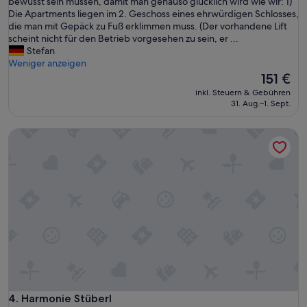
e
bewusst sein müssen, damit man genauso glücklich wird wie wir: 1)
r
Die Apartments liegen im 2. Geschoss eines ehrwürdigen Schlosses,
A
die man mit Gepäck zu Fuß erklimmen muss. (Der vorhandene Lift
u
scheint nicht für den Betrieb vorgesehen zu sein, er ...
f
Stefan
e
Weniger anzeigen
n
Der
151 €
t
Preis
inkl. Steuern & Gebühren
h
beträgt
31. Aug.–1. Sept.
a
151 €
l
Harmonie Stüberl
t
w
a
r
s
p
e
k
t
a
k
u
l
ä
Harmonie Stüberl
4. Harmonie Stüberl