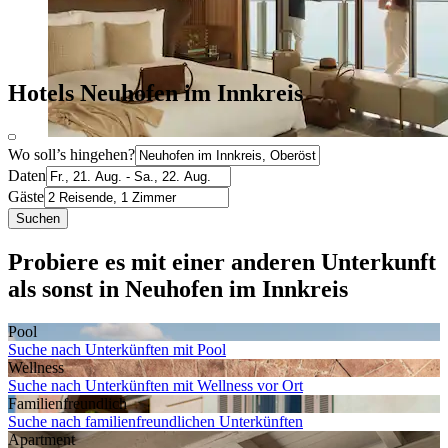
Hotels Neuhofen im Innkreis
Wo soll’s hingehen?
Daten
Gäste
Suchen
Probiere es mit einer anderen Unterkunft
als sonst in Neuhofen im Innkreis
Pool
Suche nach Unterkünften mit Pool
Wellness
Suche nach Unterkünften mit Wellness vor Ort
Familien­freundlich
Suche nach familienfreundlichen Unterkünften
Apartment