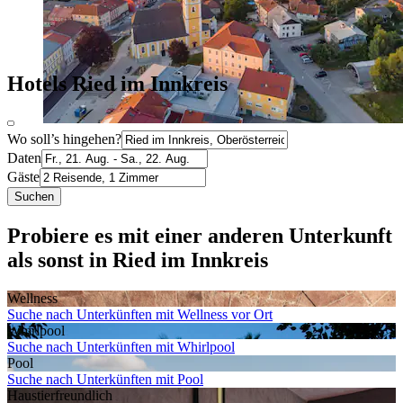
Hotels Ried im Innkreis
Wo soll’s hingehen?
Daten
Gäste
Suchen
Probiere es mit einer anderen Unterkunft
als sonst in Ried im Innkreis
Wellness
Suche nach Unterkünften mit Wellness vor Ort
Whirlpool
Suche nach Unterkünften mit Whirlpool
Pool
Suche nach Unterkünften mit Pool
Haustier­freundlich