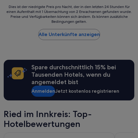
Dies
Dies ist der niedrigste Preis pro Nacht, der in den letzten 24 Stunden für
einen Aufenthalt mit 1 Übernachtung von 2 Erwachsenen gefunden wurde.
ist
Preise und Verfügbarkeiten können sich ändern. Es können zusätzliche
der
Bedingungen gelten.
niedrigste
Preis
Alle Unterkünfte anzeigen
pro
Nacht,
der
in
den
letzten
Spare durchschnittlich 15% bei
24 Stunden
für
Tausenden Hotels, wenn du
einen
angemeldet bist
Aufenthalt
mit
Anmelden
Jetzt kostenlos registrieren
1 Übernachtung
von
2 Erwachsenen
Ried im Innkreis: Top-
gefunden
wurde.
Hotelbewertungen
Preise
und
Verfügbarkeiten
Motel Schlafraum Weng - Dein smartes Hotel
Innviertler