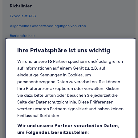
Richtlinien
Pensionen in Mehrnbach
Expedia.at AGB
Hotels nahe Messe Ried
Allgemeine Geschäftsbedingungen von Vrbo
Neuhofen im Innkreis Hotels
Barrierefreiheit
Lodges in Neuhofen im Innkreis
Motels in Neuhofen im Innkreis
Einreisebestimmungen
Ihre Privatsphäre ist uns wichtig
Private Ferienhäuser in Neuhofen im Innkreis
Datenschutzerklärung
Wir und unsere
16
Partner speichern und/ oder greifen
Motels in Pattigham
Cookie-Erklärung
auf Informationen auf einem Gerät zu, z.B. auf
Ferienwohnungen in Peterskirchen
eindeutige Kennungen in Cookies, um
Rechtliche Hinweise/Kontakt
personenbezogene Daten zu verarbeiten. Sie können
Pramet Hotels
Inhaltsrichtlinien und Melden von Inhalten
Ihre Präferenzen akzeptieren oder verwalten. Klicken
Ferienwohnungen in Ried im Innkreis
Sie dazu bitte unten oder besuchen Sie jederzeit die
Hilfe
B&B in Ried im Innkreis
Seite der Datenschutzrichtlinie. Diese Präferenzen
werden unseren Partnern signalisiert und haben keinen
Cottages in Ried im Innkreis
Hilfe
Einfluss auf Surfdaten.
Business in Ried im Innkreis
Buchung ändern oder stornieren
Wir und unsere Partner verarbeiten Daten,
Hotels mit Casino in Ried im Innkreis
Rückerstattungsprozess und Zeitrahmen
um Folgendes bereitzustellen: