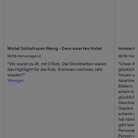
können
sich
ändern.
Es
können
zusätzliche
Bedingungen
gelten.
Motel Schlafraum Weng - Dein smartes Hotel
Innviertl
10/10
Hervorragend
10/10
Herv
"Wir waren zu 4t, mit 2 Kids. Die Stockbetten waren
"Unser Au
das Highlight für die Kids. Kommen nächstes Jahr
glücklich
wieder!!"
freuen uns
Weniger
Apartment 
Bildern. M
einem bew
glücklich 
Geschoss 
Gepäck zu
scheint ni
hat nämlic
gibt keine
Personal. 
Person vor