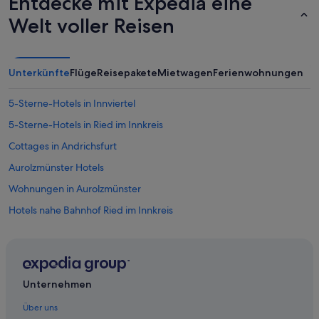
Entdecke mit Expedia eine
Welt voller Reisen
Unterkünfte
Flüge
Reisepakete
Mietwagen
Ferienwohnungen
5-Sterne-Hotels in Innviertel
5-Sterne-Hotels in Ried im Innkreis
Cottages in Andrichsfurt
Aurolzmünster Hotels
Wohnungen in Aurolzmünster
Hotels nahe Bahnhof Ried im Innkreis
Pensionen in Bezirk Ried im Innkreis
Private Ferienhäuser in Bezirk Ried im Innkreis
Villen in Bezirk Ried im Innkreis
Unternehmen
Motels in Eberschwang
Über uns
Wohnungen in Eberschwang