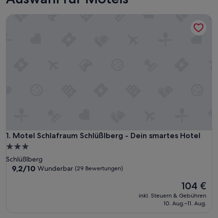
Motel Schlafraum Schlüßlberg - Dein smartes Hotel
Motel Schlafraum Schlüßlberg - Dein smartes Hotel
1. Motel Schlafraum Schlüßlberg - Dein smartes Hotel
3.0-
Sterne-
Schlüßlberg
Unterkunft
9.2
9,2/10
Wunderbar
(29 Bewertungen)
von
Der
104 €
10,
Preis
Wunderbar,
inkl. Steuern & Gebühren
beträgt
(29
10. Aug.–11. Aug.
104 €
Bewertungen)