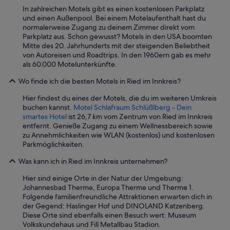
In zahlreichen Motels gibt es einen kostenlosen Parkplatz
und einen Außenpool. Bei einem Motelaufenthalt hast du
normalerweise Zugang zu deinem Zimmer direkt vom
Parkplatz aus. Schon gewusst? Motels in den USA boomten
Mitte des 20. Jahrhunderts mit der steigenden Beliebtheit
von Autoreisen und Roadtrips. In den 1960ern gab es mehr
als 60.000 Motelunterkünfte.
Wo finde ich die besten Motels in Ried im Innkreis?
Hier findest du eines der Motels, die du im weiteren Umkreis
buchen kannst.
Motel Schlafraum Schlüßlberg - Dein
smartes Hotel
ist 26,7 km vom Zentrum von Ried im Innkreis
entfernt. Genieße Zugang zu einem Wellnessbereich sowie
zu Annehmlichkeiten wie WLAN (kostenlos) und kostenlosen
Parkmöglichkeiten.
Was kann ich in Ried im Innkreis unternehmen?
Hier sind einige Orte in der Natur der Umgebung:
Johannesbad Therme, Europa Therme und Therme 1.
Folgende familienfreundliche Attraktionen erwarten dich in
der Gegend: Haslinger Hof und DINOLAND Katzenberg.
Diese Orte sind ebenfalls einen Besuch wert: Museum
Volkskundehaus und Fill Metallbau Stadion.