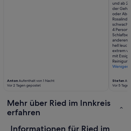
und ab 21 
der Gehst
oder Aben
Rosalinde
schwaches 
4 Persone
Schlafber
anderen S
hell leuc
extrem ve
mit Essig 
Reinigungs
Weniger
Anton
Aufenthalt von 1 Nacht
Stefan
Aufe
Vor 2 Tagen gepostet
Vor 5 Tagen
Mehr über Ried im Innkreis
erfahren
Informationen für Ried im